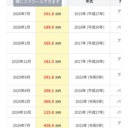
査定時期
セルカ実績
年式
カラ
横にスクロールできます
ブラ
2026年7月
101.8
2015
年 (
平成27年
)
万円
系
2026年1月
189.0
2018
年 (
平成30年
)
パー
万円
ブラ
2026年1月
105.6
2017
年 (
平成29年
)
万円
系
ブラ
2025年12月
181.5
2017
年 (
平成29年
)
万円
系
ブラ
2025年9月
291.8
2023
年 (
令和5年
)
万円
系
2025年8月
208.1
2018
年 (
平成30年
)
パー
万円
2025年2月
360.0
2023
年 (
令和5年
)
パー
万円
2024年10月
125.8
2015
年 (
平成27年
)
パー
万円
ブラ
2024年7月
428.4
2023
年 (
令和5年
)
万円