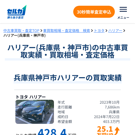
30秒簡単査定申込
メニュー
中古車買取・査定TOP
車買取相場・査定価格 検索
トヨタ
ハリアー
ハリアー(兵庫県・神戸市)
ハリアー
(
兵庫県
・
神戸市
)の中古車買
取実績・買取相場・査定価格
兵庫県神戸市ハリアーの買取実績
トヨタ
ハリアー
年式
2023年10月
走行距離
7,686
km
地域
兵庫県
成約日
2024年7月22日
希望金額
403.3
万円
25.1
428.4
万円UP