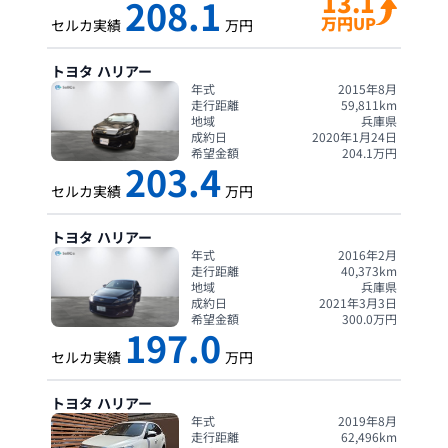
13.1
208.1
万円UP
セルカ実績
万円
トヨタ
ハリアー
年式
2015年8月
走行距離
59,811
km
地域
兵庫県
成約日
2020年1月24日
希望金額
204.1
万円
203.4
セルカ実績
万円
トヨタ
ハリアー
年式
2016年2月
走行距離
40,373
km
地域
兵庫県
成約日
2021年3月3日
希望金額
300.0
万円
197.0
セルカ実績
万円
トヨタ
ハリアー
年式
2019年8月
走行距離
62,496
km