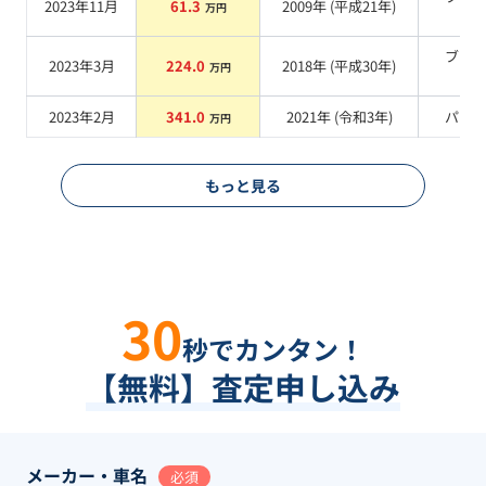
2023年11月
61.3
2009
年 (
平成21年
)
万円
系
ブラ
2023年3月
224.0
2018
年 (
平成30年
)
万円
系
2023年2月
341.0
2021
年 (
令和3年
)
パー
万円
もっと見る
30
秒でカンタン！
【無料】査定申し込み
メーカー・車名
必須