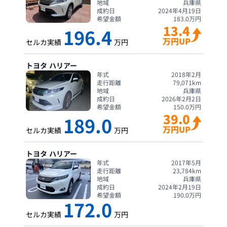
地域
兵庫県
成約日
2024年4月19日
希望金額
183.0
万円
13.4
196.4
万円UP
セルカ実績
万円
トヨタ
ハリアー
年式
2018年2月
走行距離
79,071
km
地域
兵庫県
成約日
2026年2月2日
希望金額
150.0
万円
39.0
189.0
万円UP
セルカ実績
万円
トヨタ
ハリアー
年式
2017年5月
走行距離
23,784
km
地域
兵庫県
成約日
2024年2月19日
希望金額
190.0
万円
172.0
セルカ実績
万円