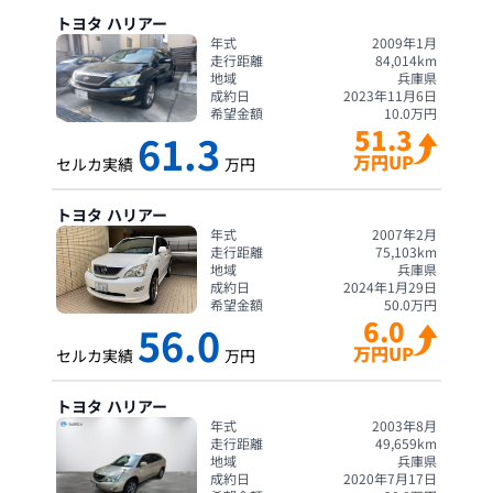
トヨタ
ハリアー
年式
2009年1月
走行距離
84,014
km
地域
兵庫県
成約日
2023年11月6日
希望金額
10.0
万円
51.3
61.3
万円UP
セルカ実績
万円
トヨタ
ハリアー
年式
2007年2月
走行距離
75,103
km
地域
兵庫県
成約日
2024年1月29日
希望金額
50.0
万円
6.0
56.0
万円UP
セルカ実績
万円
トヨタ
ハリアー
年式
2003年8月
走行距離
49,659
km
地域
兵庫県
成約日
2020年7月17日