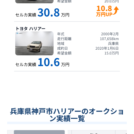
希望金額
20.0
万円
10.8
30.8
万円UP
セルカ実績
万円
トヨタ
ハリアー
年式
2000年2月
走行距離
107,658
km
地域
兵庫県
成約日
2020年1月6日
希望金額
15.0
万円
10.6
セルカ実績
万円
兵庫県神戸市ハリアーのオークショ
ン実績一覧