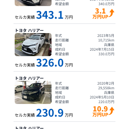
希望金額
340.0
万円
3.1
343.1
万円UP
セルカ実績
万円
トヨタ
ハリアー
年式
2023年5月
走行距離
10,715
km
地域
兵庫県
成約日
2024年7月15日
希望金額
330.0
万円
326.0
セルカ実績
万円
トヨタ
ハリアー
年式
2020年2月
走行距離
29,558
km
地域
兵庫県
成約日
2024年5月10日
希望金額
220.0
万円
10.9
230.9
万円UP
セルカ実績
万円
トヨタ
ハリアー