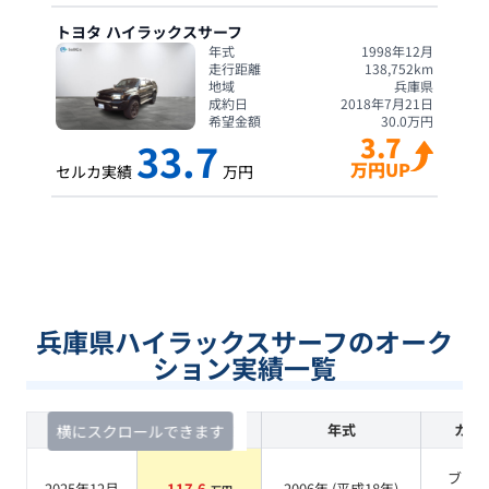
トヨタ
ハイラックスサーフ
年式
1998年12月
走行距離
138,752
km
地域
兵庫県
成約日
2018年7月21日
希望金額
30.0
万円
3.7
33.7
万円UP
セルカ実績
万円
兵庫県ハイラックスサーフのオーク
ション実績一覧
査定時期
セルカ実績
年式
カラ
横にスクロールできます
ブラ
2025年12月
117.6
2006
年 (
平成18年
)