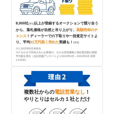
8,000社
以上が登録するオークションで競り合う
(※1)
から、落札価格が自然と吊り上がり、
高額売却のチ
ャンス
！
ディーラーでの下取りや一括査定サイトよ
り、平均
31万円高く売れた
実績も！
(※2)
※1 2025年8月末時点
※2 セルカで売却されたお客様の、セルカ売却価格と他社査定額の差額
平均額を算出（当社実施アンケートより2022年4月～2024年9月 回答
1,533件）
複数社からの
電話営業なし
！
やりとりはセルカ１社とだけ