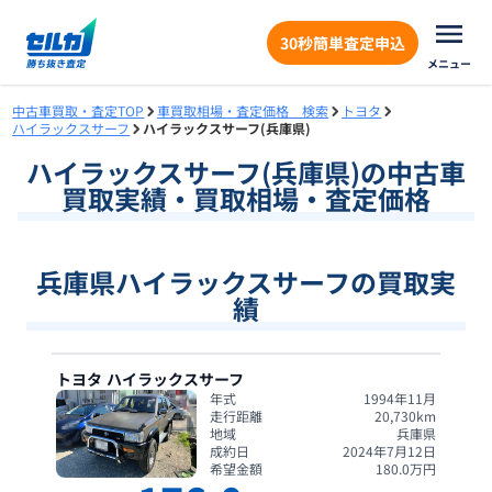
30秒簡単査定申込
メニュー
中古車買取・査定TOP
車買取相場・査定価格 検索
トヨタ
ハイラックスサーフ
ハイラックスサーフ(兵庫県)
ハイラックスサーフ
(
兵庫県
)の中古車
買取実績・買取相場・査定価格
兵庫県ハイラックスサーフの買取実
績
トヨタ
ハイラックスサーフ
年式
1994年11月
走行距離
20,730
km
地域
兵庫県
成約日
2024年7月12日
希望金額
180.0
万円