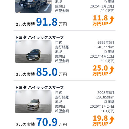
地域
兵庫県
成約日
2025年3月28日
希望金額
80.0
万円
11.8
91.8
万円UP
セルカ実績
万円
トヨタ
ハイラックスサーフ
年式
1999年5月
走行距離
146,777
km
地域
兵庫県
成約日
2021年4月12日
希望金額
60.0
万円
25.0
85.0
万円UP
セルカ実績
万円
トヨタ
ハイラックスサーフ
年式
2008年6月
走行距離
156,859
km
地域
兵庫県
成約日
2020年1月24日
希望金額
51.1
万円
19.8
70.9
万円UP
セルカ実績
万円