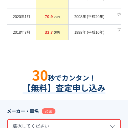
系
ホワ
2020年1月
70.9
2008
年 (
平成20年
)
万円
系
ブラ
2018年7月
33.7
1998
年 (
平成10年
)
万円
系
30
秒でカンタン！
【無料】査定申し込み
メーカー・車名
必須
選択してください