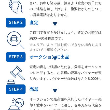
さい。お申し込み後、担当より査定のお日にち
のご連絡を差し上げます。複数社からのしつこ
い営業電話はありません。
査定
STEP
2
ご自宅で査定を受けましょう。査定のお時間は
約30〜60分程度です。
※エリアによってはお伺いできない場合もあり
ますのでご相談ください。
オークションに出品
STEP
3
査定内容をご確認いただき、愛車をオークショ
ンに出品すると、お客様の愛車をバイヤーが競
り合います。バイヤー登録数はなんと
8,000
社。
売却
STEP
4
オークションで最高額を入札したバイヤーへ売
却！愛車をバイヤーに渡し、セルカから代金を