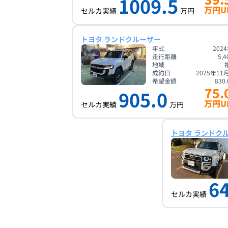
1009.5
万円U
セルカ実績
万円
トヨタ ランドクルーザー
年式
202
走行距離
5,4
地域
成約日
2025年11
希望金額
830.
75.
905.0
万円U
セルカ実績
万円
トヨタ ランドク
6
セルカ実績