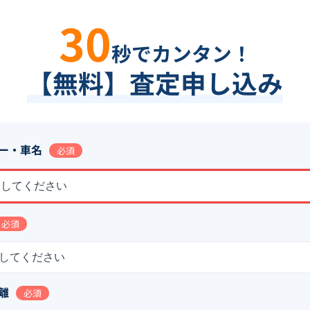
30
秒でカンタン！
【無料】査定申し込み
ー・車名
必須
択してください
必須
してください
離
必須