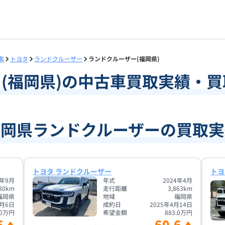
索
トヨタ
ランドクルーザー
ランドクルーザー(福岡県)
ー
(
福岡県
)の中古車買取実績・
福岡県ランドクルーザーの買取実
トヨタ ランドクルーザー
トヨ
3年9月
年式
2024年4月
80
km
走行距離
3,863
km
福岡県
地域
福岡県
0月6日
成約日
2025年4月14日
0
万円
希望金額
883.0
万円
5
60.6