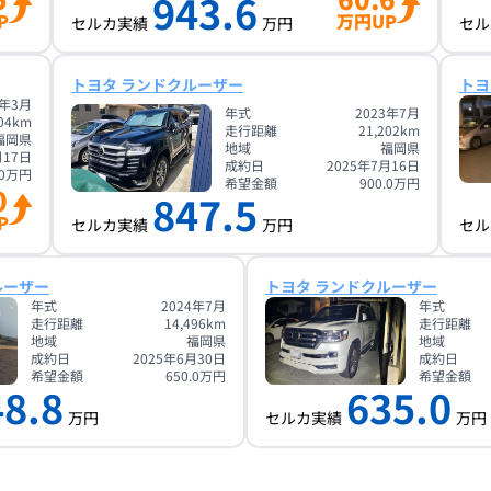
943.6
P
万円UP
セルカ実績
万円
セル
トヨタ ランドクルーザー
トヨ
4年3月
年式
2023年7月
04
km
走行距離
21,202
km
福岡県
地域
福岡県
月17日
成約日
2025年7月16日
0
万円
希望金額
900.0
万円
0
847.5
P
セルカ実績
万円
セル
ルーザー
トヨタ ランドクルーザー
年式
2024年7月
年式
走行距離
14,496
km
走行距離
地域
福岡県
地域
成約日
2025年6月30日
成約日
希望金額
650.0
万円
希望金額
48.8
635.0
万円
セルカ実績
万円