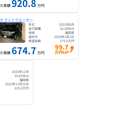
920.8
カ実績
万円
タ ランドクルーザー
年式
2022年6月
走行距離
10,289
km
地域
福岡県
成約日
2026年2月2日
希望金額
575.0
万円
99.7
674.7
万円UP
カ実績
万円
2020年11月
30,833
km
福岡県
2023年12月25日
635.0
万円