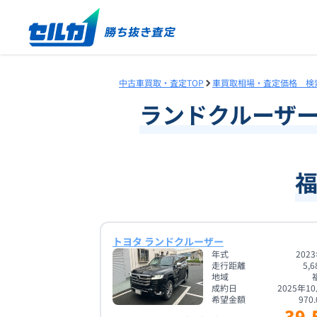
中古車買取・査定TOP
車買取相場・査定価格 検
ランドクルーザ
トヨタ ランドクルーザー
年式
202
走行距離
5,6
地域
成約日
2025年1
希望金額
970.
39.