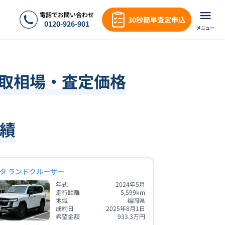
電話でお問い合わせ
30秒簡単査定申込
0120-926-901
メニュー
買取相場・査定価格
績
タ ランドクルーザー
年式
2024年5月
走行距離
5,599
km
地域
福岡県
成約日
2025年8月1日
希望金額
933.3
万円