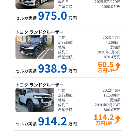
成約日
2025年7月20日
希望金額
1000.0
万円
975.0
セルカ実績
万円
トヨタ
ランドクルーザー
年式
2023年7月
走行距離
4,166
km
地域
愛知県
成約日
2026年1月5日
希望金額
878.4
万円
60.5
938.9
万円UP
セルカ実績
万円
トヨタ
ランドクルーザー
年式
2023年6月
走行距離
12,680
km
地域
愛知県
成約日
2026年2月23日
希望金額
800.0
万円
114.2
914.2
万円UP
セルカ実績
万円