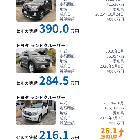
走行距離
41,636
km
地域
愛知県
成約日
2025年10月24日
希望金額
400.0
万円
390.0
セルカ実績
万円
トヨタ
ランドクルーザー
年式
2010年1月
走行距離
66,057
km
地域
愛知県
成約日
2026年5月9日
希望金額
400.0
万円
284.5
セルカ実績
万円
トヨタ
ランドクルーザー
年式
2012年10月
走行距離
156,108
km
地域
愛知県
成約日
2025年3月3日
希望金額
190.0
万円
26.1
216.1
万円UP
セルカ実績
万円