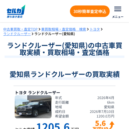
30秒簡単査定申込
メニュー
中古車買取・査定TOP
車買取相場・査定価格 検索
トヨタ
ランドクルーザー
ランドクルーザー(愛知県)
ランドクルーザー
(
愛知県
)の中古車買
取実績・買取相場・査定価格
愛知県ランドクルーザーの買取実績
トヨタ
ランドクルーザー
年式
2026年4月
走行距離
6
km
地域
愛知県
成約日
2026年7月10日
希望金額
1200.0
万円
5.6
1205.6
万円UP