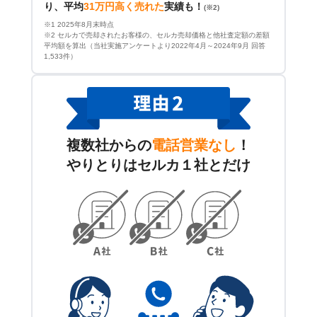
り、平均
31万円高く売れた
実績も！
(※2)
※1 2025年8月末時点
※2 セルカで売却されたお客様の、セルカ売却価格と他社査定額の差額
平均額を算出（当社実施アンケートより2022年4月～2024年9月 回答
1,533件）
複数社からの
電話営業なし
！
やりとりはセルカ１社とだけ