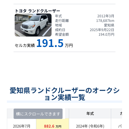
トヨタ
ランドクルーザー
年式
2012年3月
走行距離
178,687
km
地域
愛知県
成約日
2025年9月22日
希望金額
194.0
万円
191.5
セルカ実績
万円
愛知県ランドクルーザーのオークシ
ョン実績一覧
査定時期
セルカ実績
年式
カラ
横にスクロールできます
2026年7月
882.6
2024
年 (
令和6年
)
パー
万円