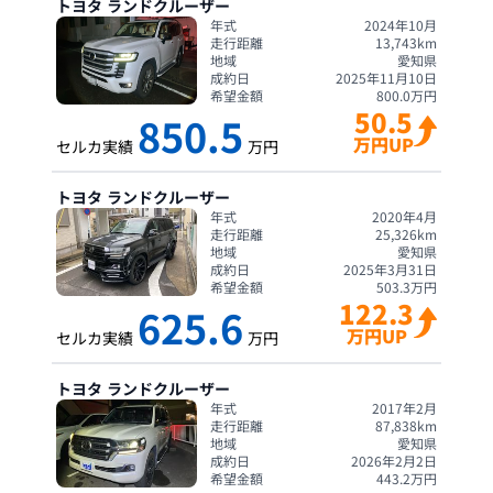
トヨタ
ランドクルーザー
年式
2024年10月
走行距離
13,743
km
地域
愛知県
成約日
2025年11月10日
希望金額
800.0
万円
50.5
850.5
万円UP
セルカ実績
万円
トヨタ
ランドクルーザー
年式
2020年4月
走行距離
25,326
km
地域
愛知県
成約日
2025年3月31日
希望金額
503.3
万円
122.3
625.6
万円UP
セルカ実績
万円
トヨタ
ランドクルーザー
年式
2017年2月
走行距離
87,838
km
地域
愛知県
成約日
2026年2月2日
希望金額
443.2
万円