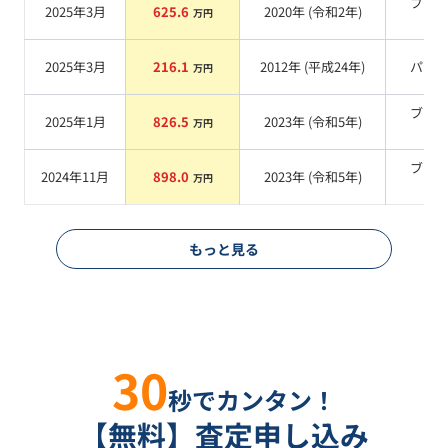
ブラ
2025年3月
625.6
2020
年 (
令和2年
)
万円
系
2025年3月
216.1
2012
年 (
平成24年
)
パー
万円
ブラ
2025年1月
826.5
2023
年 (
令和5年
)
万円
系
ブラ
2024年11月
898.0
2023
年 (
令和5年
)
万円
系
もっと見る
30
秒でカンタン！
【無料】査定申し込み