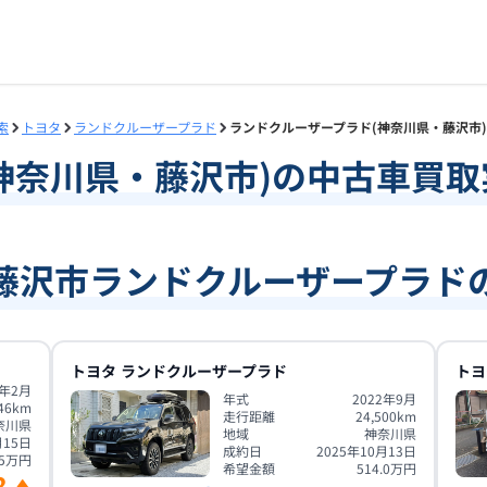
索
トヨタ
ランドクルーザープラド
ランドクルーザープラド(神奈川県・藤沢市)
神奈川県
・
藤沢市
)の中古車買
藤沢市ランドクルーザープラド
トヨタ
ランドクルーザープラド
トヨ
1年2月
年式
2022年9月
46
km
走行距離
24,500
km
奈川県
地域
神奈川県
月15日
成約日
2025年10月13日
5
万円
希望金額
514.0
万円
8