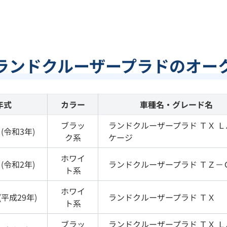
ランドクルーザープラドのオー
年式
カラー
車種名・グレード名
ブラッ
ランドクルーザープラド
ＴＸ 
(
令和3年
)
ク
系
ケージ
ホワイ
(
令和2年
)
ランドクルーザープラド
ＴＺ－
ト
系
ホワイ
(
平成29年
)
ランドクルーザープラド
ＴＸ
ト
系
ブラッ
ランドクルーザープラド
ＴＸ 