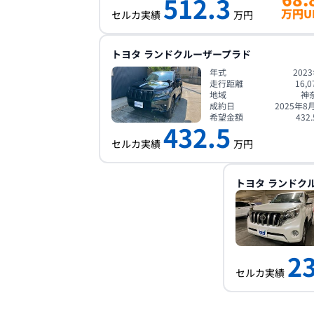
512.3
万円U
セルカ実績
万円
トヨタ
ランドクルーザープラド
年式
202
走行距離
16,0
地域
神
成約日
2025年8
希望金額
432.
432.5
セルカ実績
万円
トヨタ
ランドク
2
セルカ実績