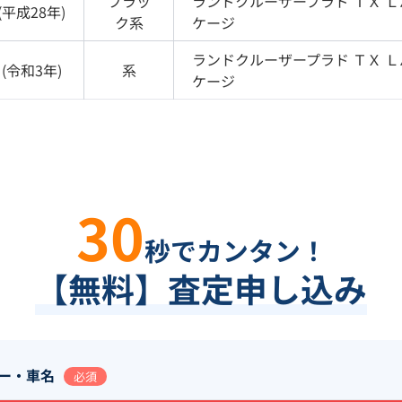
ブラッ
ランドクルーザープラド
ＴＸ 
(
平成28年
)
ク
系
ケージ
ランドクルーザープラド
ＴＸ 
(
令和3年
)
系
ケージ
30
秒でカンタン！
【無料】査定申し込み
ー・車名
必須