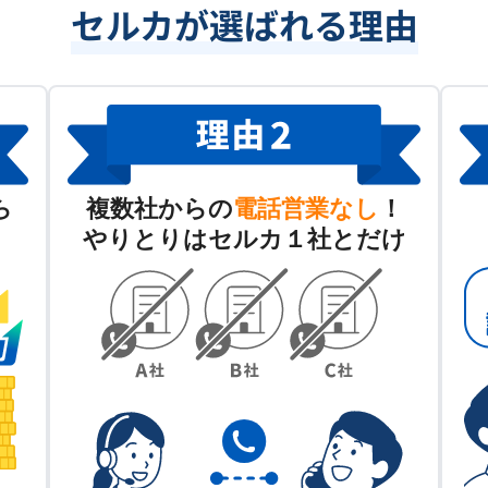
セルカが選ばれる理由
ら
複数社からの
電話営業なし
！
やりとりはセルカ１社とだけ