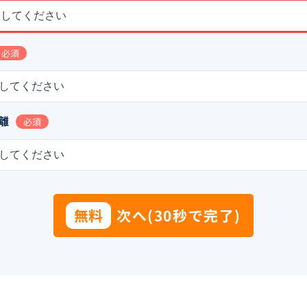
択してください
必須
してください
離
必須
してください
無料
次へ(30秒で完了)