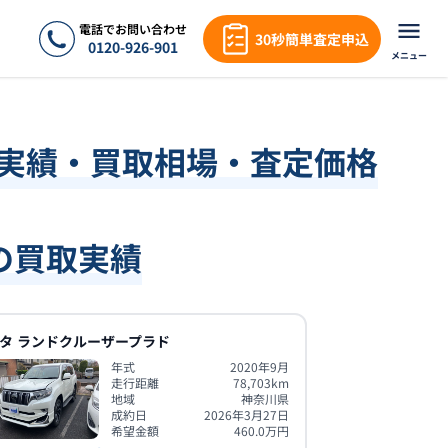
電話でお問い合わせ
30秒簡単査定申込
0120-926-901
メニュー
取実績・買取相場・査定価格
の買取実績
タ
ランドクルーザープラド
年式
2020年9月
走行距離
78,703
km
地域
神奈川県
成約日
2026年3月27日
希望金額
460.0
万円