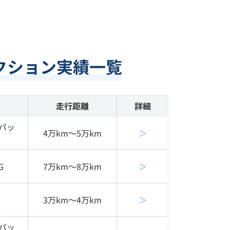
クション実績一覧
走行距離
詳細
Ｌパッ
4万km〜5万km
＞
Ｇ
7万km〜8万km
＞
3万km〜4万km
＞
Ｌパッ