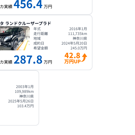
456.4
カ実績
万円
タ
ランドクルーザープラド
年式
2016年1月
走行距離
111,735
km
地域
神奈川県
成約日
2024年5月20日
希望金額
245.0
万円
42.8
287.8
万円UP
カ実績
万円
2003年1月
109,989
km
神奈川県
2025年5月26日
103.4
万円