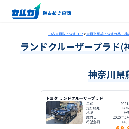
中古車買取・査定TOP
車買取相場・査定価格 検
ランドクルーザープラド
(
神奈川県
トヨタ
ランドクルーザープラド
年式
202
走行距離
18,9
地域
神
成約日
2026年5
希望金額
443.
68.