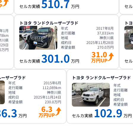
510.7
P
セルカ実績
万円
セル
トヨタ
ランドクルーザープラド
トヨ
年式
2017年8月
3年1月
走行距離
37,031
km
78
km
地域
神奈川県
奈川県
成約日
2025年11月28日
月29日
希望金額
270.0
万円
5
万円
31.0
301.0
万円UP
セルカ実績
万円
セル
ルーザープラド
トヨタ
ランドクルーザープラド
年式
2015年6月
年式
走行距離
112,089
km
走行距離
地域
神奈川県
地域
成約日
2025年11月24日
成約日
希望金額
230.0
万円
希望金額
6.3
36.3
102.9
万円UP
万円
セルカ実績
万円