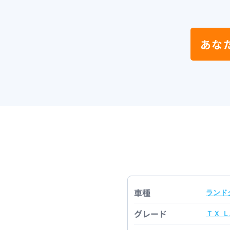
あな
車種
ランド
グレード
ＴＸ 