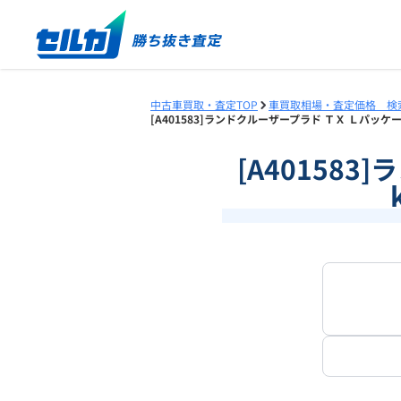
中古車買取・査定TOP
車買取相場・査定価格 検
[A401583]ランドクルーザープラド ＴＸ Ｌパッケー
[A40158