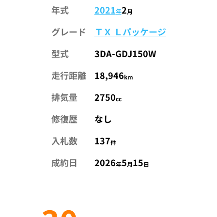
年式
2021
2
年
月
グレード
ＴＸ Ｌパッケージ
型式
3DA-GDJ150W
走行距離
18,946
km
排気量
2750
cc
修復歴
なし
入札数
137
件
成約日
2026
5
15
年
月
日