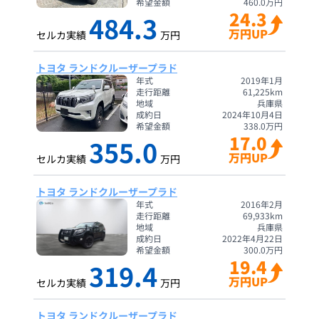
希望金額
460.0
万円
24.3
484.3
万円UP
セルカ実績
万円
トヨタ ランドクルーザープラド
年式
2019年1月
走行距離
61,225
km
地域
兵庫県
成約日
2024年10月4日
希望金額
338.0
万円
17.0
355.0
万円UP
セルカ実績
万円
トヨタ ランドクルーザープラド
年式
2016年2月
走行距離
69,933
km
地域
兵庫県
成約日
2022年4月22日
希望金額
300.0
万円
19.4
319.4
万円UP
セルカ実績
万円
トヨタ ランドクルーザープラド