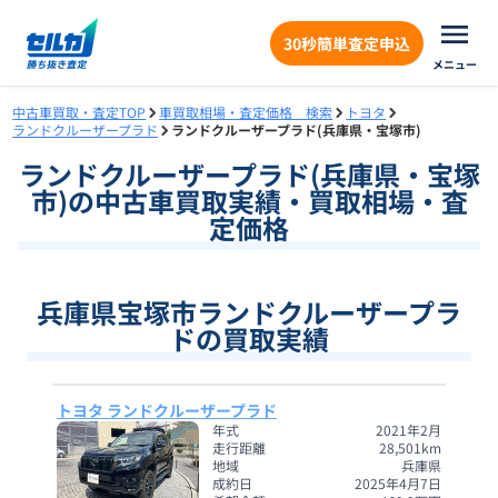
30秒簡単査定申込
メニュー
中古車買取・査定TOP
車買取相場・査定価格 検索
トヨタ
ランドクルーザープラド
ランドクルーザープラド(兵庫県・宝塚市)
ランドクルーザープラド
(
兵庫県
・
宝塚
市
)の中古車買取実績・買取相場・査
定価格
兵庫県宝塚市ランドクルーザープラ
ドの買取実績
トヨタ ランドクルーザープラド
年式
2021年2月
走行距離
28,501
km
地域
兵庫県
成約日
2025年4月7日