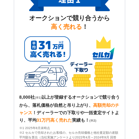
オークションで競り合うから
高く売れる
！
8,000社
以上が登録するオークションで競り合う
(※1)
から、落札価格が自然と吊り上がり、
高額売却のチ
ャンス
！
ディーラーでの下取りや一括査定サイトよ
り、平均
31万円高く売れた
実績も！
(※2)
※1 2025年8月末時点
※2 セルカで売却されたお客様の、セルカ売却価格と他社査定額の差額
平均額を算出（当社実施アンケートより2022年4月～2024年9月 回答