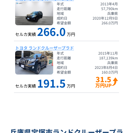
年式
2013年4月
走行距離
57,790
km
地域
兵庫県
成約日
2020年12月9日
希望金額
266.0
万円
266.0
セルカ実績
万円
トヨタ ランドクルーザープラド
年式
2015年11月
走行距離
187,139
km
地域
兵庫県
成約日
2023年8月4日
希望金額
160.0
万円
31.5
191.5
万円UP
セルカ実績
万円
兵庫県宝塚市ランドクルーザープラ