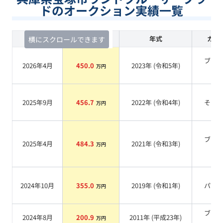
ドのオークション実績一覧
査定時期
セルカ実績
年式
カラ
横にスクロールできます
ブラ
2026年4月
450.0
2023
年 (
令和5年
)
万円
系
2025年9月
456.7
2022
年 (
令和4年
)
その
万円
ブラ
2025年4月
484.3
2021
年 (
令和3年
)
万円
系
2024年10月
355.0
2019
年 (
令和1年
)
パー
万円
ブラ
2024年8月
200.9
2011
年 (
平成23年
)
万円
系