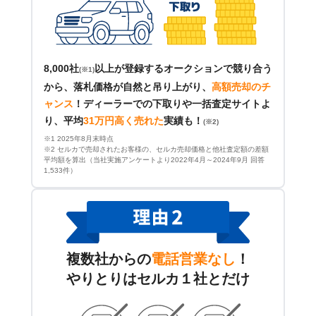
8,000社
以上が登録するオークションで競り合う
(※1)
から、落札価格が自然と吊り上がり、
高額売却のチ
ャンス
！
ディーラーでの下取りや一括査定サイトよ
り、平均
31万円高く売れた
実績も！
(※2)
※1 2025年8月末時点
※2 セルカで売却されたお客様の、セルカ売却価格と他社査定額の差額
平均額を算出（当社実施アンケートより2022年4月～2024年9月 回答
1,533件）
複数社からの
電話営業なし
！
やりとりはセルカ１社とだけ