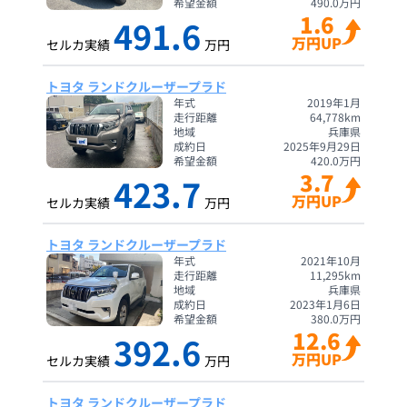
希望金額
490.0
万円
1.6
491.6
万円UP
セルカ実績
万円
トヨタ ランドクルーザープラド
年式
2019年1月
走行距離
64,778
km
地域
兵庫県
成約日
2025年9月29日
希望金額
420.0
万円
3.7
423.7
万円UP
セルカ実績
万円
トヨタ ランドクルーザープラド
年式
2021年10月
走行距離
11,295
km
地域
兵庫県
成約日
2023年1月6日
希望金額
380.0
万円
12.6
392.6
万円UP
セルカ実績
万円
トヨタ ランドクルーザープラド