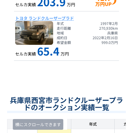
203.9
万円UP
セルカ実績
万円
トヨタ ランドクルーザープラド
年式
1997年2月
走行距離
270,930
km
地域
兵庫県
成約日
2022年2月16日
希望金額
999.0
万円
65.4
セルカ実績
万円
兵庫県西宮市ランドクルーザープラ
ドのオークション実績一覧
査定時期
セルカ実績
年式
カラ
横にスクロールできます