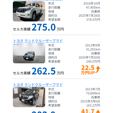
年式
2016年10月
走行距離
47,405
km
地域
兵庫県
成約日
2025年7月28日
希望金額
278.5
万円
275.0
セルカ実績
万円
トヨタ ランドクルーザープラド
年式
2013年9月
走行距離
41,291
km
地域
兵庫県
成約日
2020年7月20日
希望金額
240.0
万円
22.5
262.5
万円UP
セルカ実績
万円
トヨタ ランドクルーザープラド
年式
2013年7月
走行距離
70,689
km
地域
兵庫県
成約日
2023年3月6日
希望金額
162.2
万円
41.7