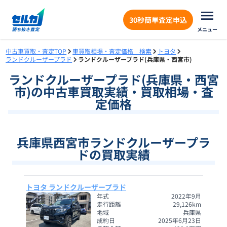
30秒簡単査定申込
メニュー
中古車買取・査定TOP
車買取相場・査定価格 検索
トヨタ
ランドクルーザープラド
ランドクルーザープラド(兵庫県・西宮市)
ランドクルーザープラド
(
兵庫県
・
西宮
市
)の中古車買取実績・買取相場・査
定価格
兵庫県西宮市ランドクルーザープラ
ドの買取実績
トヨタ ランドクルーザープラド
年式
2022年9月
走行距離
29,126
km
地域
兵庫県
成約日
2025年6月23日