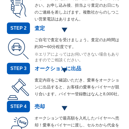
さい。お申し込み後、担当より査定のお日にち
のご連絡を差し上げます。複数社からのしつこ
い営業電話はありません。
査定
STEP
2
ご自宅で査定を受けましょう。査定のお時間は
約30〜60分程度です。
※エリアによってはお伺いできない場合もあり
ますのでご相談ください。
オークションに出品
STEP
3
査定内容をご確認いただき、愛車をオークショ
ンに出品すると、お客様の愛車をバイヤーが競
り合います。バイヤー登録数はなんと
8,000
社。
売却
STEP
4
オークションで最高額を入札したバイヤーへ売
却！愛車をバイヤーに渡し、セルカから代金を