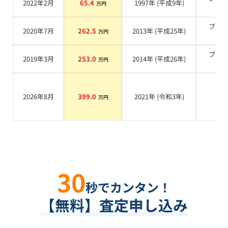
2022年2月
65.4
1997
年 (
平成9年
)
万円
系
ブラ
2020年7月
262.5
2013
年 (
平成25年
)
万円
系
ブラ
2019年3月
253.0
2014
年 (
平成26年
)
万円
系
2026年8月
399.0
2021
年 (
令和3年
)
系
万円
30
秒でカンタン！
【無料】査定申し込み