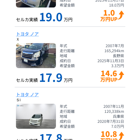
希望金額
18.0
万円
1.0
19.0
万円UP
セルカ実績
万円
トヨタ ノア
Ｘ
年式
2007年7月
走行距離
165,294
km
地域
長野県
成約日
2025年11月3日
希望金額
3.3
万円
14.6
17.9
万円UP
セルカ実績
万円
トヨタ ノア
Ｓi
年式
2007年11月
走行距離
120,338
km
地域
兵庫県
成約日
2020年7月31日
希望金額
7.0
万円
10.8
17.8