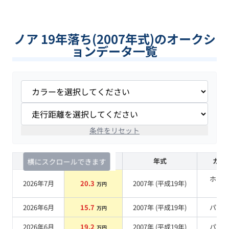
ノア 19年落ち(2007年式)のオークシ
ョンデータ一覧
条件をリセット
査定時期
セルカ実績
年式
カラ
横にスクロールできます
ホワ
2026年7月
20.3
2007
年 (
平成19年
)
万円
系
2026年6月
15.7
2007
年 (
平成19年
)
パー
万円
2026年6月
19.2
2007
年 (
平成19年
)
パー
万円