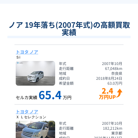
ノア 19年落ち(2007年式)の高額買取
実績
トヨタ ノア
Ｓi
年式
2007年10月
走行距離
67,048
km
地域
奈良県
成約日
2018年8月24日
希望金額
63.0
万円
2.4
65.4
万円UP
セルカ実績
万円
トヨタ ノア
Ｘ Ｌセレクション
年式
2007年10月
走行距離
182,212
km
地域
東京都
成約日
2025年11月17日