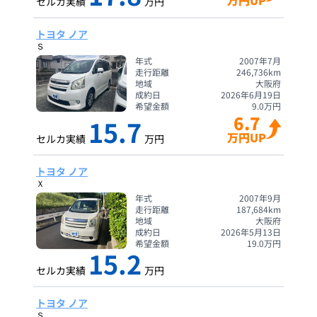
万円UP
セルカ実績
万円
トヨタ ノア
Ｓ
年式
2007年7月
走行距離
246,736
km
地域
大阪府
成約日
2026年6月19日
希望金額
9.0
万円
6.7
15.7
万円UP
セルカ実績
万円
トヨタ ノア
Ｘ
年式
2007年9月
走行距離
187,684
km
地域
大阪府
成約日
2026年5月13日
希望金額
19.0
万円
15.2
セルカ実績
万円
トヨタ ノア
Ｓ