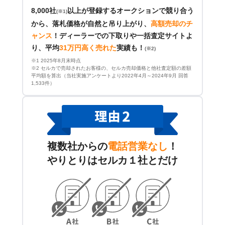
8,000社
以上が登録するオークションで競り合う
(※1)
から、落札価格が自然と吊り上がり、
高額売却のチ
ャンス
！
ディーラーでの下取りや一括査定サイトよ
り、平均
31万円高く売れた
実績も！
(※2)
※1 2025年8月末時点
※2 セルカで売却されたお客様の、セルカ売却価格と他社査定額の差額
平均額を算出（当社実施アンケートより2022年4月～2024年9月 回答
1,533件）
複数社からの
電話営業なし
！
やりとりはセルカ１社とだけ