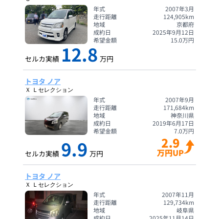
年式
2007年3月
走行距離
124,905
km
地域
京都府
成約日
2025年9月12日
希望金額
15.0
万円
12.8
セルカ実績
万円
トヨタ ノア
Ｘ Ｌセレクション
年式
2007年9月
走行距離
171,684
km
地域
神奈川県
成約日
2019年6月17日
希望金額
7.0
万円
2.9
9.9
万円UP
セルカ実績
万円
トヨタ ノア
Ｘ Ｌセレクション
年式
2007年11月
走行距離
129,734
km
地域
岐阜県
成約日
2025年11月14日