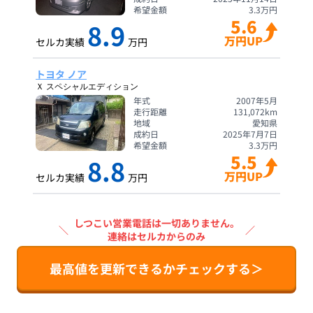
希望金額
3.3
万円
5.6
8.9
万円UP
セルカ実績
万円
トヨタ ノア
Ｘ スペシャルエディション
年式
2007年5月
走行距離
131,072
km
地域
愛知県
成約日
2025年7月7日
希望金額
3.3
万円
5.5
8.8
万円UP
セルカ実績
万円
しつこい営業電話は一切ありません。
＼
／
連絡はセルカからのみ
最高値を更新できるかチェックする＞