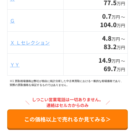
77.5
万円
0.7
万円 〜
Ｇ
104.0
万円
4.8
万円 〜
Ｘ Ｌセレクション
83.2
万円
14.9
万円 〜
ＹＹ
69.7
万円
※1 買取相場価格は弊社が独自に統計分析した中古車買取における一般的な相場価格であり、
実際の買取価格を保証するものではありません。
しつこい営業電話は一切ありません。
＼
／
連絡はセルカからのみ
この価格以上で売れるか見てみる＞