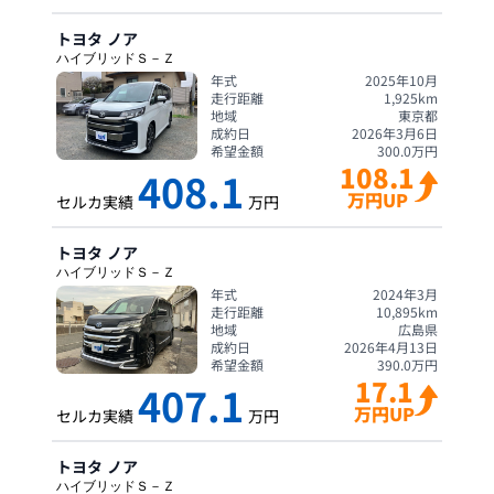
トヨタ
ノア
ハイブリッドＳ－Ｚ
年式
2025年10月
走行距離
1,925
km
地域
東京都
成約日
2026年3月6日
希望金額
300.0
万円
108.1
408.1
万円UP
セルカ実績
万円
トヨタ
ノア
ハイブリッドＳ－Ｚ
年式
2024年3月
走行距離
10,895
km
地域
広島県
成約日
2026年4月13日
希望金額
390.0
万円
17.1
407.1
万円UP
セルカ実績
万円
トヨタ
ノア
ハイブリッドＳ－Ｚ