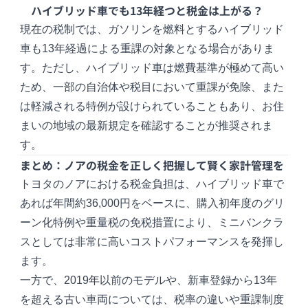
ハイブリッド車でも13年経つと税金は上がる？
現在の税制では、ガソリンを燃料とするハイブリッド
車も13年経過による重課の対象となる場合がありま
す。ただし、ハイブリッド車は燃費基準が極めて高い
ため、一部の自治体や税目において重課が免除、また
は軽減される特例が設けられていることもあり、お住
まいの地域の最新規定を確認することが推奨されま
す。
まとめ：ノアの税金を正しく把握して賢く家計管理を
トヨタのノアにおける税金負担は、ハイブリッド車で
あれば年間約36,000円をベースに、購入初年度のグリ
ーン化特例や重量税の免税措置により、ミニバンクラ
スとしては非常に高いコストパフォーマンスを発揮し
ます。
一方で、2019年以前のモデルや、新車登録から13年
を超える古い車両については、税率の違いや重課制度