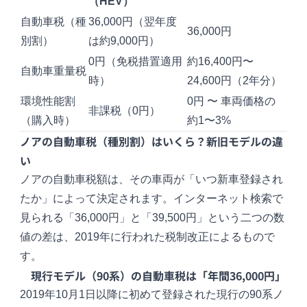
（HEV）
自動車税（種
36,000円（翌年度
36,000円
別割）
は約9,000円）
0円（免税措置適用
約16,400円〜
自動車重量税
時）
24,600円（2年分）
環境性能割
0円 〜 車両価格の
非課税（0円）
（購入時）
約1〜3%
ノアの自動車税（種別割）はいくら？新旧モデルの違
い
ノアの自動車税額は、その車両が「いつ新車登録され
たか」によって決定されます。インターネット検索で
見られる「36,000円」と「39,500円」という二つの数
値の差は、2019年に行われた税制改正によるもので
す。
現行モデル（90系）の自動車税は「年間36,000円」
2019年10月1日以降に初めて登録された現行の90系ノ