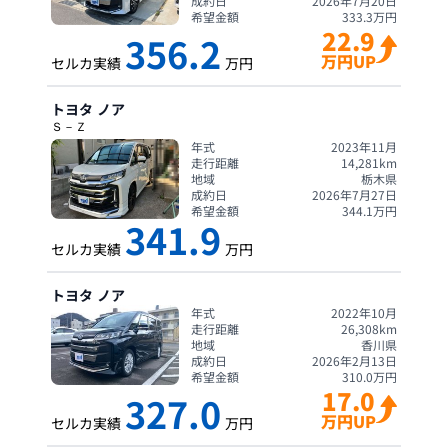
成約日
2026年7月20日
希望金額
333.3
万円
22.9
356.2
万円UP
セルカ実績
万円
トヨタ
ノア
Ｓ－Ｚ
年式
2023年11月
走行距離
14,281
km
地域
栃木県
成約日
2026年7月27日
希望金額
344.1
万円
341.9
セルカ実績
万円
トヨタ
ノア
年式
2022年10月
走行距離
26,308
km
地域
香川県
成約日
2026年2月13日
希望金額
310.0
万円
17.0
327.0
万円UP
セルカ実績
万円