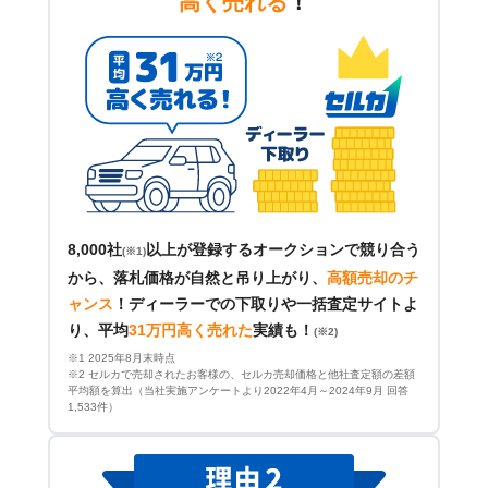
高く売れる
！
8,000社
以上が登録するオークションで競り合う
(※1)
から、落札価格が自然と吊り上がり、
高額売却のチ
ャンス
！
ディーラーでの下取りや一括査定サイトよ
り、平均
31万円高く売れた
実績も！
(※2)
※1 2025年8月末時点
※2 セルカで売却されたお客様の、セルカ売却価格と他社査定額の差額
平均額を算出（当社実施アンケートより2022年4月～2024年9月 回答
1,533件）