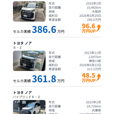
年式
2025年1月
走行距離
10,465
km
地域
大阪府
成約日
2026年5月29日
希望金額
290.0
万円
96.6
386.6
万円UP
セルカ実績
万円
トヨタ
ノア
Ｓ－Ｚ
年式
2023年11月
走行距離
2,047
km
地域
神奈川県
成約日
2026年6月22日
希望金額
313.3
万円
48.5
361.8
万円UP
セルカ実績
万円
トヨタ
ノア
ハイブリッドＳ－Ｚ
年式
2025年2月
走行距離
24,726
km
地域
兵庫県