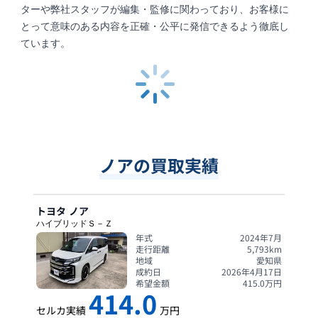
ターや弊社スタッフが編集・監修に関わっており、お客様に
とって意味のある内容を正確・公平に発信できるよう徹底し
ています。
ノアの買取実績
トヨタ
ノア
ハイブリッドＳ－Ｚ
年式
2024年7月
走行距離
5,793
km
地域
愛知県
成約日
2026年4月17日
希望金額
415.0
万円
414.0
セルカ実績
万円