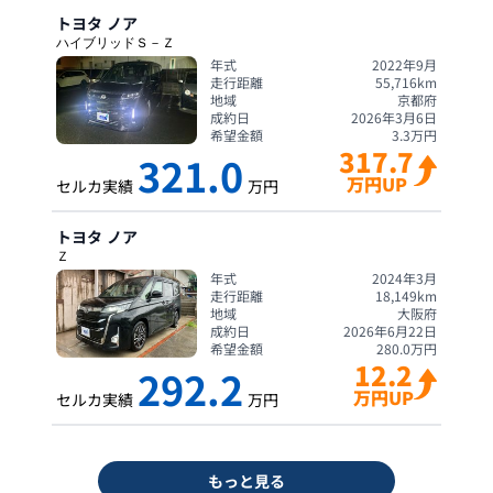
トヨタ
ノア
ハイブリッドＳ－Ｚ
年式
2022年9月
走行距離
55,716
km
地域
京都府
成約日
2026年3月6日
希望金額
3.3
万円
317.7
321.0
万円UP
セルカ実績
万円
トヨタ
ノア
Ｚ
年式
2024年3月
走行距離
18,149
km
地域
大阪府
成約日
2026年6月22日
希望金額
280.0
万円
12.2
292.2
万円UP
セルカ実績
万円
もっと見る