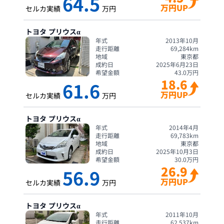
64.5
万円UP
セルカ実績
万円
トヨタ
プリウスα
年式
2013年10月
走行距離
69,284
km
地域
東京都
成約日
2025年6月23日
希望金額
43.0
万円
18.6
61.6
万円UP
セルカ実績
万円
トヨタ
プリウスα
年式
2014年4月
走行距離
69,783
km
地域
東京都
成約日
2025年10月3日
希望金額
30.0
万円
26.9
56.9
万円UP
セルカ実績
万円
トヨタ
プリウスα
年式
2011年10月
走行距離
62,537
km