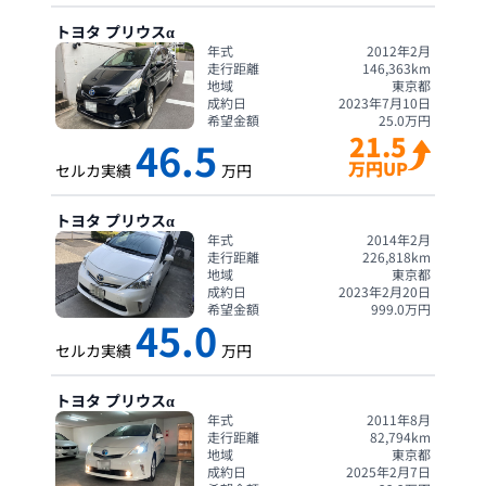
トヨタ
プリウスα
年式
2012年2月
走行距離
146,363
km
地域
東京都
成約日
2023年7月10日
希望金額
25.0
万円
21.5
46.5
万円UP
セルカ実績
万円
トヨタ
プリウスα
年式
2014年2月
走行距離
226,818
km
地域
東京都
成約日
2023年2月20日
希望金額
999.0
万円
45.0
セルカ実績
万円
トヨタ
プリウスα
年式
2011年8月
走行距離
82,794
km
地域
東京都
成約日
2025年2月7日