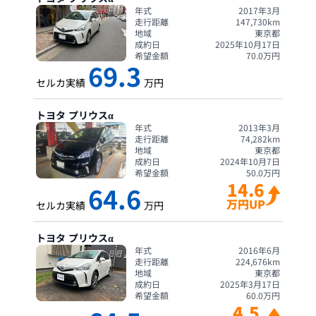
年式
2017年3月
走行距離
147,730
km
地域
東京都
成約日
2025年10月17日
希望金額
70.0
万円
69.3
セルカ実績
万円
トヨタ
プリウスα
年式
2013年3月
走行距離
74,282
km
地域
東京都
成約日
2024年10月7日
希望金額
50.0
万円
14.6
64.6
万円UP
セルカ実績
万円
トヨタ
プリウスα
年式
2016年6月
走行距離
224,676
km
地域
東京都
成約日
2025年3月17日
希望金額
60.0
万円
4.5