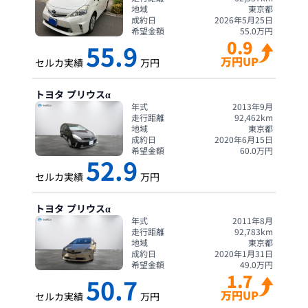
地域
東京都
成約日
2026年5月25日
希望金額
55.0
万円
0.9
55.9
万円UP
セルカ実績
万円
トヨタ
プリウスα
年式
2013年9月
走行距離
92,462
km
地域
東京都
成約日
2020年6月15日
希望金額
60.0
万円
52.9
セルカ実績
万円
トヨタ
プリウスα
年式
2011年8月
走行距離
92,783
km
地域
東京都
成約日
2020年1月31日
希望金額
49.0
万円
1.7
50.7
万円UP
セルカ実績
万円