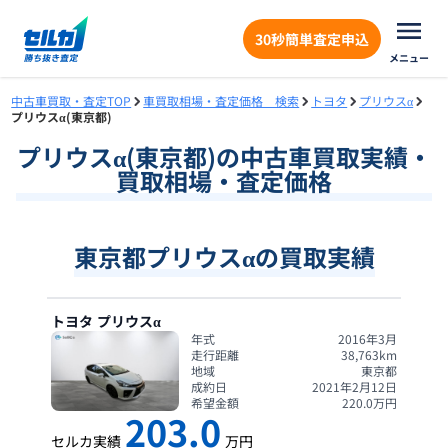
30秒簡単査定申込
メニュー
中古車買取・査定TOP
車買取相場・査定価格 検索
トヨタ
プリウスα
プリウスα(東京都)
プリウスα
(
東京都
)の中古車買取実績・
買取相場・査定価格
東京都プリウスαの買取実績
トヨタ
プリウスα
年式
2016年3月
走行距離
38,763
km
地域
東京都
成約日
2021年2月12日
希望金額
220.0
万円
203.0
セルカ実績
万円