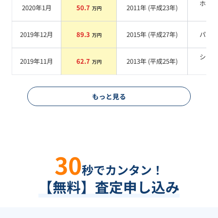
ホワ
2020年1月
50.7
2011
年 (
平成23年
)
万円
系
2019年12月
89.3
2015
年 (
平成27年
)
パー
万円
シル
2019年11月
62.7
2013
年 (
平成25年
)
万円
系
もっと見る
30
秒でカンタン！
【無料】査定申し込み