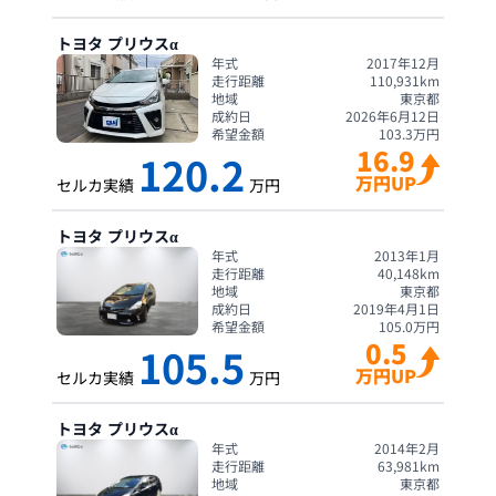
トヨタ
プリウスα
年式
2017年12月
走行距離
110,931
km
地域
東京都
成約日
2026年6月12日
希望金額
103.3
万円
16.9
120.2
万円UP
セルカ実績
万円
トヨタ
プリウスα
年式
2013年1月
走行距離
40,148
km
地域
東京都
成約日
2019年4月1日
希望金額
105.0
万円
0.5
105.5
万円UP
セルカ実績
万円
トヨタ
プリウスα
年式
2014年2月
走行距離
63,981
km
地域
東京都