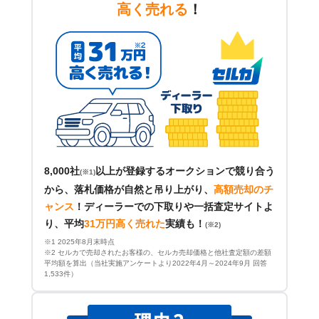
高く売れる
！
8,000社
以上が登録するオークションで競り合う
(※1)
から、落札価格が自然と吊り上がり、
高額売却のチ
ャンス
！
ディーラーでの下取りや一括査定サイトよ
り、平均
31万円高く売れた
実績も！
(※2)
※1 2025年8月末時点
※2 セルカで売却されたお客様の、セルカ売却価格と他社査定額の差額
平均額を算出（当社実施アンケートより2022年4月～2024年9月 回答
1,533件）