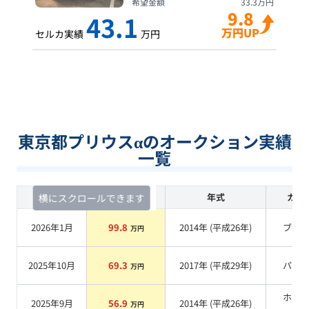
希望金額
33.3
万円
9.8
43.1
万円UP
セルカ実績
万円
東京都プリウスαのオークション実績
一覧
査定時期
セルカ実績
年式
カラ
横にスクロールできます
2026年1月
99.8
2014
年 (
平成26年
)
ブル
万円
2025年10月
69.3
2017
年 (
平成29年
)
パー
万円
ホワ
2025年9月
56.9
2014
年 (
平成26年
)
万円