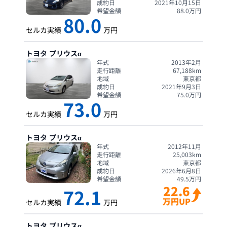
成約日
2021年10月15日
希望金額
88.0
万円
80.0
セルカ実績
万円
トヨタ
プリウスα
年式
2013年2月
走行距離
67,188
km
地域
東京都
成約日
2021年9月3日
希望金額
75.0
万円
73.0
セルカ実績
万円
トヨタ
プリウスα
年式
2012年11月
走行距離
25,003
km
地域
東京都
成約日
2026年6月8日
希望金額
49.5
万円
22.6
72.1
万円UP
セルカ実績
万円
トヨタ
プリウスα