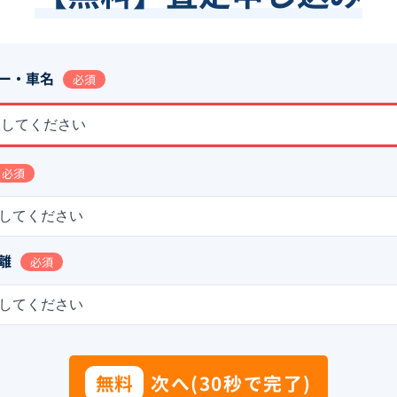
ー・車名
必須
択してください
必須
してください
離
必須
してください
無料
次へ(30秒で完了)