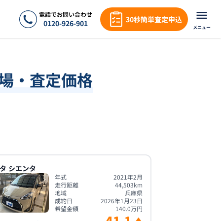
電話でお問い合わせ
30秒簡単査定申込
0120-926-901
メニュー
相場・査定価格
タ
シエンタ
年式
2021年2月
走行距離
44,503
km
地域
兵庫県
成約日
2026年1月23日
希望金額
140.0
万円
41.1