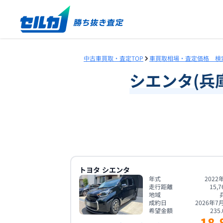
中古車買取・査定TOP
車買取相場・査定価格 検
シエンタ
(
兵
トヨタ
シエンタ
年式
2022
走行距離
15,7
地域
成約日
2026年7
希望金額
235.
18.