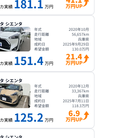
181.1
万円UP
カ実績
万円
タ
シエンタ
年式
2020年10月
走行距離
56,657
km
地域
兵庫県
成約日
2025年9月29日
希望金額
130.0
万円
21.4
151.4
万円UP
カ実績
万円
タ
シエンタ
年式
2020年12月
走行距離
33,367
km
地域
兵庫県
成約日
2025年7月11日
希望金額
118.3
万円
6.9
125.2
万円UP
カ実績
万円
タ
シエンタ