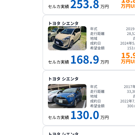
253.8
万円U
セルカ実績
万円
トヨタ
シエンタ
年式
201
走行距離
28,5
地域
成約日
2024年
希望金額
153.
15.
168.9
万円U
セルカ実績
万円
トヨタ
シエンタ
年式
2017
走行距離
33,3
地域
成約日
2022年
希望金額
300.
130.0
セルカ実績
万円
トヨタ
シエンタ