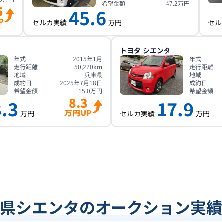
希望金額
47.2
万円
5
45.6
P
セルカ実績
万円
セル
トヨタ
シエンタ
年式
2015年1月
年式
走行距離
50,270
km
走行距離
地域
兵庫県
地域
成約日
2025年7月18日
成約日
希望金額
15.0
万円
希望金額
8.3
.3
17.9
万円UP
万円
セルカ実績
万円
県シエンタのオークション実績