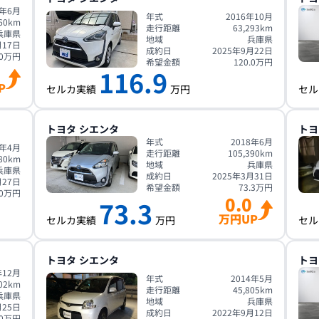
6年6月
年式
2016年10月
60
km
走行距離
63,293
km
兵庫県
地域
兵庫県
月17日
成約日
2025年9月22日
0
万円
希望金額
120.0
万円
116.9
P
セルカ実績
万円
セル
トヨタ
シエンタ
トヨ
年式
2018年6月
9年4月
走行距離
105,390
km
80
km
地域
兵庫県
兵庫県
成約日
2025年3月31日
月27日
希望金額
73.3
万円
0
万円
0.0
73.3
万円UP
セルカ実績
万円
セル
トヨタ
シエンタ
トヨ
年12月
年式
2014年5月
02
km
走行距離
45,805
km
兵庫県
地域
兵庫県
月25日
成約日
2022年9月12日
0
万円