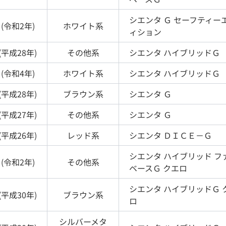
シエンタ
Ｇ セーフティー
(
令和2年
)
ホワイト
系
ィション
(
平成28年
)
その他
系
シエンタ
ハイブリッドＧ
(
令和4年
)
ホワイト
系
シエンタ
ハイブリッドＧ
(
平成28年
)
ブラウン
系
シエンタ
Ｇ
(
平成27年
)
その他
系
シエンタ
Ｇ
(
平成26年
)
レッド
系
シエンタ
ＤＩＣＥ－Ｇ
シエンタ
ハイブリッド フ
(
令和2年
)
その他
系
ベースＧ クエロ
シエンタ
ハイブリッドＧ 
(
平成30年
)
ブラウン
系
ロ
シルバーメタ