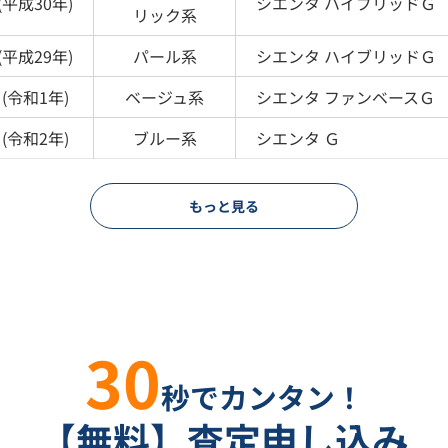
(
平成30年
)
シエンタ
ハイブリッドＧ
リック
系
(
平成29年
)
パール
系
シエンタ
ハイブリッドＧ
(
令和1年
)
ベージュ
系
シエンタ
ファンベースＧ
(
令和2年
)
ブルー
系
シエンタ
Ｇ
もっと見る
30
秒でカンタン！
【無料】査定申し込み