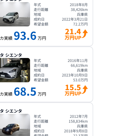
年式
2018年8月
走行距離
38,426
km
地域
兵庫県
成約日
2022年3月21日
希望金額
72.2
万円
21.4
93.6
万円UP
カ実績
万円
タ
シエンタ
年式
2016年11月
走行距離
66,619
km
地域
兵庫県
成約日
2023年10月9日
希望金額
53.0
万円
15.5
68.5
万円UP
カ実績
万円
タ
シエンタ
年式
2012年7月
走行距離
158,834
km
地域
兵庫県
成約日
2018年9月8日
希望金額
22.3
万円