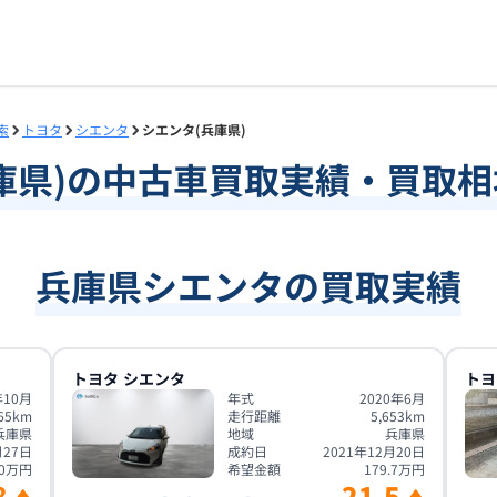
索
トヨタ
シエンタ
シエンタ(兵庫県)
庫県
)の中古車買取実績・買取
兵庫県シエンタの買取実績
トヨタ
シエンタ
トヨ
年10月
年式
2020年6月
65
km
走行距離
5,653
km
兵庫県
地域
兵庫県
月27日
成約日
2021年12月20日
0
万円
希望金額
179.7
万円
8
21.5