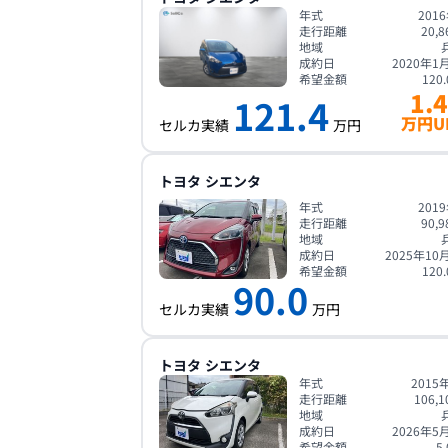
年式
201
走行距離
20,8
地域
成約日
2020年1
希望金額
120.
1.4
121.4
万円U
セルカ実績
万円
トヨタ
シエンタ
年式
201
走行距離
90,9
地域
成約日
2025年10
希望金額
120.
90.0
セルカ実績
万円
トヨタ
シエンタ
年式
2015
走行距離
106,1
地域
成約日
2026年5
希望金額
5.