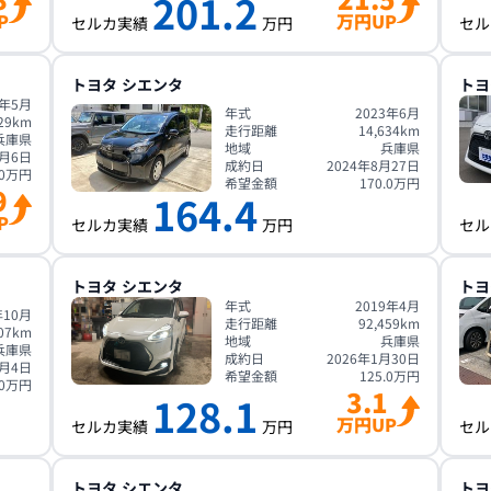
201.2
P
万円UP
セルカ実績
万円
セル
トヨタ
シエンタ
トヨ
9年5月
年式
2023年6月
29
km
走行距離
14,634
km
兵庫県
地域
兵庫県
5月6日
成約日
2024年8月27日
0
万円
希望金額
170.0
万円
9
164.4
P
セルカ実績
万円
セル
トヨタ
シエンタ
トヨ
年式
2019年4月
年10月
走行距離
92,459
km
07
km
地域
兵庫県
兵庫県
成約日
2026年1月30日
7月4日
希望金額
125.0
万円
0
万円
3.1
128.1
万円UP
セルカ実績
万円
セル
トヨタ
シエンタ
トヨ