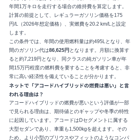
年間1万キロを走行する場合の維持費を算定します。
計算の前提として、レギュラーガソリン価格を175
円/L（2026年想定価格）、実燃費を20.2 km/Lと設定
します。
この条件では、年間の使用燃料量は約495Lとなり、年
間のガソリン代は
86,625円
となります。月額に換算す
ると約7,219円となり、同クラスの純ガソリン車が年
間15万円程度の燃料費を要することを考慮すると、非
常に高い経済性を備えていることが分かります。
ネットで「アコードハイブリッドの燃費は悪い」と言
われる理由は？
アコードハイブリッドの燃費が悪いという評価が一部
で見られる理由は、期待値とのギャップや冬季の特性
に起因しています。アコードはDセグメントに属する
大型セダンであり、車重も1,500kgを超えます。その
ため、より小型のプリウスやフィットのようなコンパ