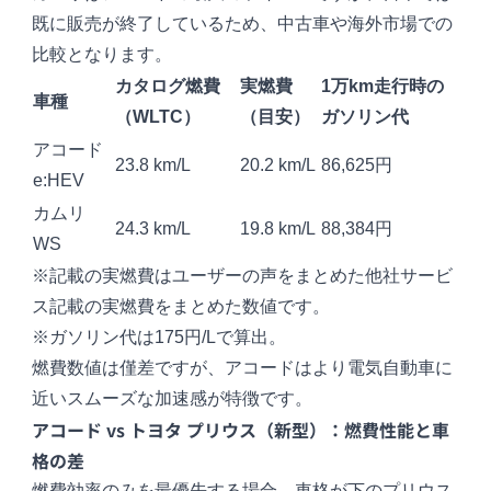
既に販売が終了しているため、中古車や海外市場での
比較となります。
カタログ燃費
実燃費
1万km走行時の
車種
（WLTC）
（目安）
ガソリン代
アコード
23.8 km/L
20.2 km/L
86,625円
e:HEV
カムリ
24.3 km/L
19.8 km/L
88,384円
WS
※記載の実燃費はユーザーの声をまとめた他社サービ
ス記載の実燃費をまとめた数値です。
※ガソリン代は175円/Lで算出。
燃費数値は僅差ですが、アコードはより電気自動車に
近いスムーズな加速感が特徴です。
アコード vs トヨタ プリウス（新型）：燃費性能と車
格の差
燃費効率のみを最優先する場合、車格が下のプリウス