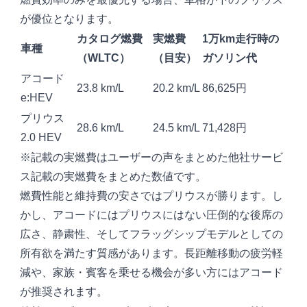
が優位となります。
カタログ燃費
実燃費
1万km走行時の
車種
（WLTC）
（目安）
ガソリン代
アコード
23.8 km/L
20.2 km/L
86,625円
e:HEV
プリウス
28.6 km/L
24.5 km/L
71,428円
2.0 HEV
※記載の実燃費はユーザーの声をまとめた他社サービ
ス記載の実燃費をまとめた数値です。
燃費性能と維持費の安さではプリウスが勝ります。し
かし、アコードにはプリウスにはない圧倒的な後席の
広さ、静粛性、そしてフラッグシップモデルとしての
所有欲を満たす質感があります。長距離移動の疲労軽
減や、家族・賓客を乗せる機会が多い方にはアコード
が推奨されます。