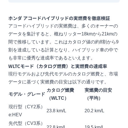
ホンダ アコードハイブリッドの実燃費を徹底検証
アコードハイブリッドの実燃費は、多くのオーナーの
データを集計すると、概ねリッター18kmから21kmの
間で推移しています。これはカタログ値の約8割から9
割を達成している計算となり、ハイブリッド車の中で
も非常に優秀な達成率であるといえます。
WLTCモード（カタログ燃費）と実燃費の達成率
現行モデルおよび先代モデルのカタログ燃費と、市場
データに基づく実燃費の目安は以下の通りです。
カタログ燃費
実燃費の目安
モデル・グレード
（WLTC）
（平均）
現行型（CY2系）
23.8 km/L
20.2 km/L
e:HEV
先代型（CV3系）
22.8 km/L
19.5 km/L