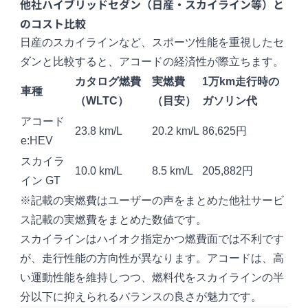
他社ハイブリッドセダン（日産・スカイライン等）と
のコスト比較
日産のスカイラインなど、スポーツ性能を重視したセ
ダンと比較すると、アコードの経済性が際立ちます。
カタログ燃費
実燃費
1万km走行時の
車種
（WLTC）
（目安）
ガソリン代
アコード
23.8 km/L
20.2 km/L
86,625円
e:HEV
スカイラ
10.0 km/L
8.5 km/L
205,882円
イン
GT
※記載の実燃費はユーザーの声をまとめた他社サービ
ス記載の実燃費をまとめた数値です。
スカイラインはハイオク指定かつ燃費面では不利です
が、走行性能の方向性が異なります。アコードは、高
い運動性能を維持しつつ、燃料代をスカイラインの半
分以下に抑えられるバランスの良さが魅力です。