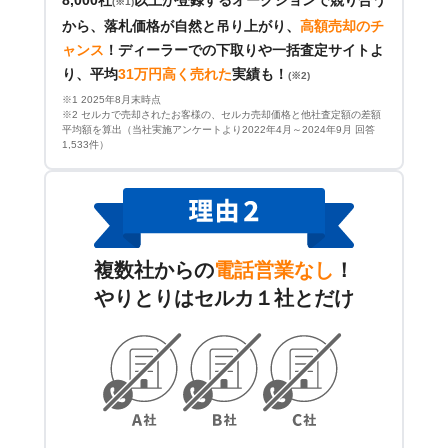
(※1)
から、落札価格が自然と吊り上がり、
高額売却のチ
ャンス
！
ディーラーでの下取りや一括査定サイトよ
り、平均
31万円高く売れた
実績も！
(※2)
※1 2025年8月末時点
※2 セルカで売却されたお客様の、セルカ売却価格と他社査定額の差額
平均額を算出（当社実施アンケートより2022年4月～2024年9月 回答
1,533件）
複数社からの
電話営業なし
！
やりとりはセルカ１社とだけ