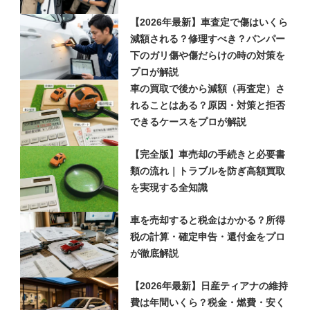
【2026年最新】車査定で傷はいくら
減額される？修理すべき？バンパー
下のガリ傷や傷だらけの時の対策を
プロが解説
車の買取で後から減額（再査定）さ
れることはある？原因・対策と拒否
できるケースをプロが解説
【完全版】車売却の手続きと必要書
類の流れ｜トラブルを防ぎ高額買取
を実現する全知識
車を売却すると税金はかかる？所得
税の計算・確定申告・還付金をプロ
が徹底解説
【2026年最新】日産ティアナの維持
費は年間いくら？税金・燃費・安く