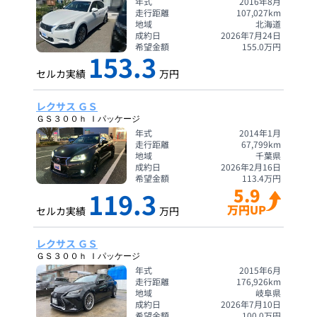
年式
2016年8月
走行距離
107,027
km
地域
北海道
成約日
2026年7月24日
希望金額
155.0
万円
153.3
セルカ実績
万円
レクサス ＧＳ
ＧＳ３００ｈ Ｉパッケージ
年式
2014年1月
走行距離
67,799
km
地域
千葉県
成約日
2026年2月16日
希望金額
113.4
万円
5.9
119.3
万円UP
セルカ実績
万円
レクサス ＧＳ
ＧＳ３００ｈ Ｉパッケージ
年式
2015年6月
走行距離
176,926
km
地域
岐阜県
成約日
2026年7月10日
希望金額
100.0
万円