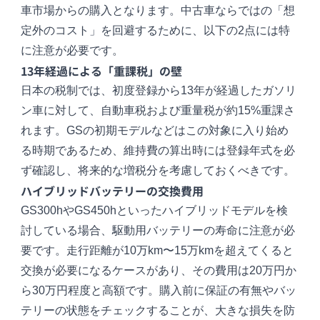
車市場からの購入となります。中古車ならではの「想
定外のコスト」を回避するために、以下の2点には特
に注意が必要です。
13年経過による「重課税」の壁
日本の税制では、初度登録から13年が経過したガソリ
ン車に対して、自動車税および重量税が約15%重課さ
れます。GSの初期モデルなどはこの対象に入り始め
る時期であるため、維持費の算出時には登録年式を必
ず確認し、将来的な増税分を考慮しておくべきです。
ハイブリッドバッテリーの交換費用
GS300hやGS450hといったハイブリッドモデルを検
討している場合、駆動用バッテリーの寿命に注意が必
要です。走行距離が10万km〜15万kmを超えてくると
交換が必要になるケースがあり、その費用は20万円か
ら30万円程度と高額です。購入前に保証の有無やバッ
テリーの状態をチェックすることが、大きな損失を防