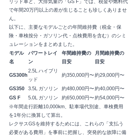
リッド車と、大排気量の「GS F」では、税金や燃料代
で年間20万円以上の差が生じることも珍しくありませ
ん。
以下に、主要なモデルごとの年間維持費（税金・保
険・車検按分・ガソリン代・点検費用を含む）のシミ
ュレーションをまとめました。
モデル
パワートレイ
年間維持費の
月間維持費の
名
ン
目安
目安
2.5L ハイブリ
GS300h
約350,000円〜
約29,000円〜
ッド
GS350
3.5L ガソリン
約480,000円〜
約40,000円〜
GS F
5.0L ガソリン
約650,000円〜
約54,000円〜
※年間走行距離10,000km、駐車場代別途、車検費用
を1年分に換算して算出。
レクサスGSを維持するためには、これらの「支払う
必要がある費用」を事前に把握し、突発的な故障に備