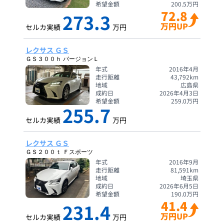
希望金額
200.5
万円
72.8
273.3
万円UP
セルカ実績
万円
レクサス ＧＳ
ＧＳ３００ｈ バージョンＬ
年式
2016年4月
走行距離
43,792
km
地域
広島県
成約日
2026年4月3日
希望金額
259.0
万円
255.7
セルカ実績
万円
レクサス ＧＳ
ＧＳ２００ｔ Ｆスポーツ
年式
2016年9月
走行距離
81,591
km
地域
埼玉県
成約日
2026年6月5日
希望金額
190.0
万円
41.4
231.4
万円UP
セルカ実績
万円