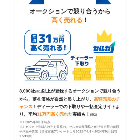
オークションで競り合うから
高く売れる
！
8,000社
以上が登録するオークションで競り合う
(※1)
から、落札価格が自然と吊り上がり、
高額売却のチ
ャンス
！
ディーラーでの下取りや一括査定サイトよ
り、平均
31万円高く売れた
実績も！
(※2)
※1 2025年8月末時点
※2 セルカで売却されたお客様の、セルカ売却価格と他社査定額の差額
平均額を算出（当社実施アンケートより2022年4月～2024年9月 回答
1,533件）