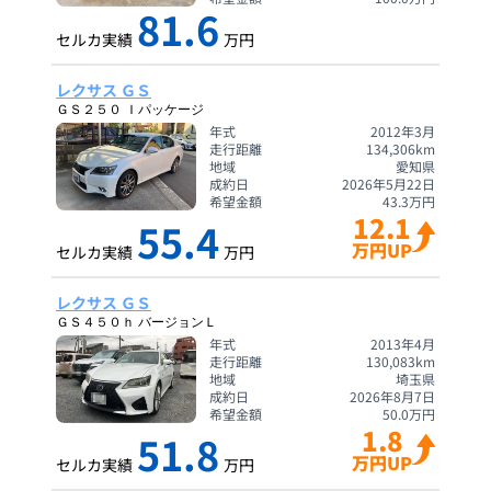
81.6
セルカ実績
万円
レクサス ＧＳ
ＧＳ２５０ Ｉパッケージ
年式
2012年3月
走行距離
134,306
km
地域
愛知県
成約日
2026年5月22日
希望金額
43.3
万円
12.1
55.4
万円UP
セルカ実績
万円
レクサス ＧＳ
ＧＳ４５０ｈ バージョンＬ
年式
2013年4月
走行距離
130,083
km
地域
埼玉県
成約日
2026年8月7日
希望金額
50.0
万円
1.8
51.8
万円UP
セルカ実績
万円