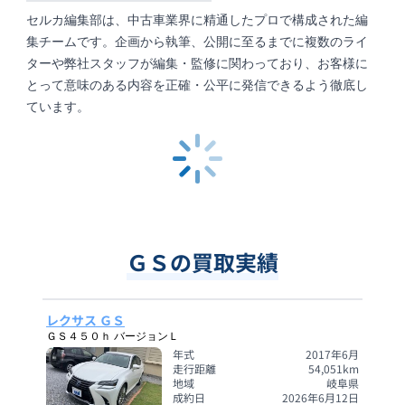
セルカ編集部は、中古車業界に精通したプロで構成された編
集チームです。企画から執筆、公開に至るまでに複数のライ
ターや弊社スタッフが編集・監修に関わっており、お客様に
とって意味のある内容を正確・公平に発信できるよう徹底し
ています。
ＧＳの買取実績
レクサス ＧＳ
ＧＳ４５０ｈ バージョンＬ
年式
2017年6月
走行距離
54,051
km
地域
岐阜県
成約日
2026年6月12日