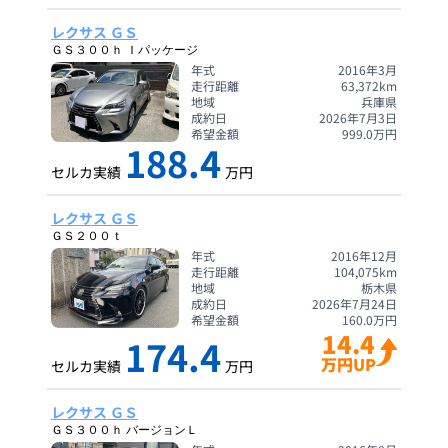
レクサス ＧＳ
ＧＳ３００ｈ Ｉパッケージ
年式
2016年3月
走行距離
63,372
km
地域
兵庫県
成約日
2026年7月3日
希望金額
999.0
万円
188.4
セルカ実績
万円
レクサス ＧＳ
ＧＳ２００ｔ
年式
2016年12月
走行距離
104,075
km
地域
栃木県
成約日
2026年7月24日
希望金額
160.0
万円
14.4
174.4
万円UP
セルカ実績
万円
レクサス ＧＳ
ＧＳ３００ｈ バージョンＬ