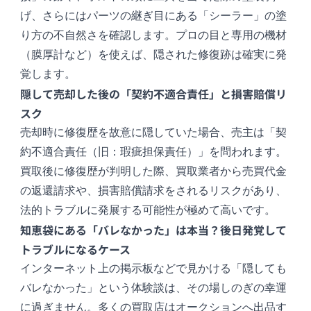
げ、さらにはパーツの継ぎ目にある「シーラー」の塗
り方の不自然さを確認します。プロの目と専用の機材
（膜厚計など）を使えば、隠された修復跡は確実に発
覚します。
隠して売却した後の「契約不適合責任」と損害賠償リ
スク
売却時に修復歴を故意に隠していた場合、売主は「契
約不適合責任（旧：瑕疵担保責任）」を問われます。
買取後に修復歴が判明した際、買取業者から売買代金
の返還請求や、損害賠償請求をされるリスクがあり、
法的トラブルに発展する可能性が極めて高いです。
知恵袋にある「バレなかった」は本当？後日発覚して
トラブルになるケース
インターネット上の掲示板などで見かける「隠しても
バレなかった」という体験談は、その場しのぎの幸運
に過ぎません。多くの買取店はオークションへ出品す