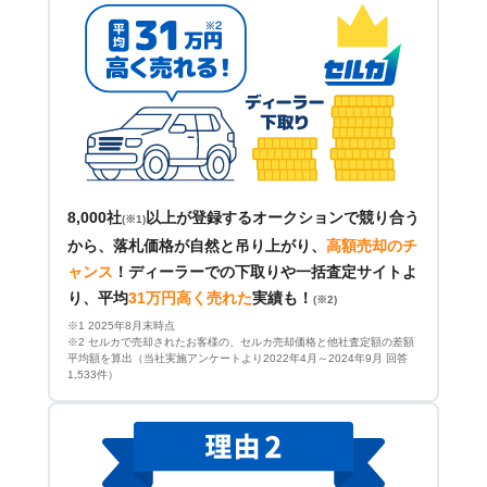
8,000社
以上が登録するオークションで競り合う
(※1)
から、落札価格が自然と吊り上がり、
高額売却のチ
ャンス
！
ディーラーでの下取りや一括査定サイトよ
り、平均
31万円高く売れた
実績も！
(※2)
※1 2025年8月末時点
※2 セルカで売却されたお客様の、セルカ売却価格と他社査定額の差額
平均額を算出（当社実施アンケートより2022年4月～2024年9月 回答
1,533件）