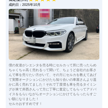
成約日：
2025年10月
僕の友達がシエンタを売る時にセルカって所に売ったらめ
ちゃくちゃ高く売れるって聞いて、ちょうど会社のお客さ
んで車を売りたい方がいて、その方にセルカを教えてあげ
て実際オークションにかけたら知り合いの車屋さんより遥
かに高く売れてました！それで丁度僕も車を売るタイミン
グが来て井西さんって方に丁寧に査定してもらってアドバ
イスをもらいながらオークションにかけてもらったらすご
い額になりました！
セルカおすすめです！