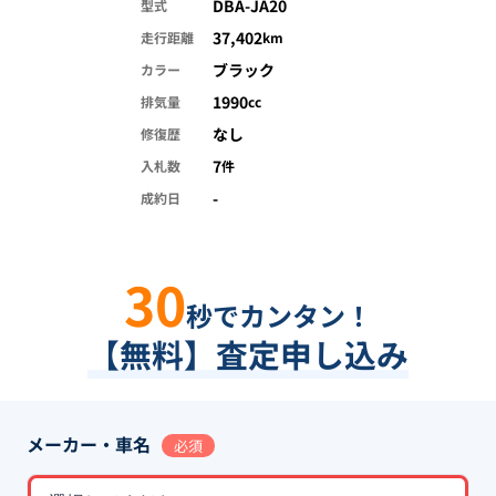
DBA-JA20
型式
37,402
走行距離
km
ブラック
カラー
1990
排気量
cc
なし
修復歴
7
入札数
件
-
成約日
30
秒でカンタン！
【無料】査定申し込み
メーカー・車名
必須