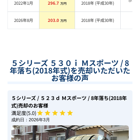
ホワ
2022年1月
296.7
2018
年 (
平成30年
)
万円
系
2026年8月
203.0
2018
年 (
平成30年
)
系
万円
５シリーズ ５３０ｉ Ｍスポーツ / 8
年落ち(2018年式)を売却いただいた
お客様の声
５シリーズ
/ ５２３ｄ Ｍスポーツ
/ 8年落ち(2018年
式)
売却のお客様
満足度(
5
.0)
成約日：
2026年3月