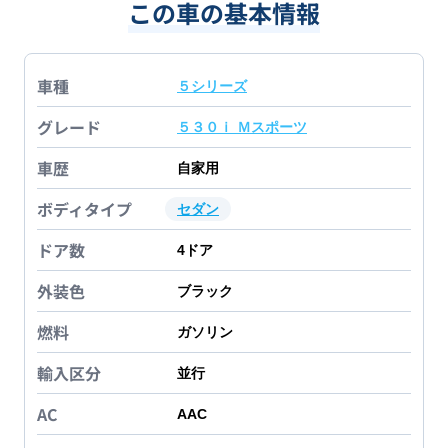
この車の基本情報
車種
５シリーズ
グレード
５３０ｉ Ｍスポーツ
車歴
自家用
ボディタイプ
セダン
ドア数
4
ドア
外装色
ブラック
燃料
ガソリン
輸入区分
並行
AC
AAC