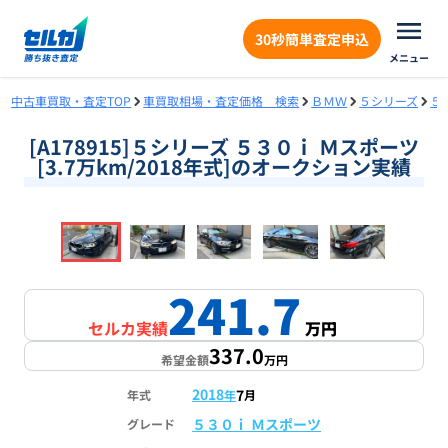
30秒簡単査定申込
メニュー
中古車買取・査定TOP
車買取相場・査定価格 検索
ＢＭＷ
５シリーズ
５
[A178915]５シリーズ ５３０ｉ Ｍスポーツ
[3.7万km/2018年式]のオークション実績
❮
❯
1
/
18
241.7
セルカ実績
万円
337.0
希望金額
万円
2018
7
年式
年
月
５３０ｉ Ｍスポーツ
グレード