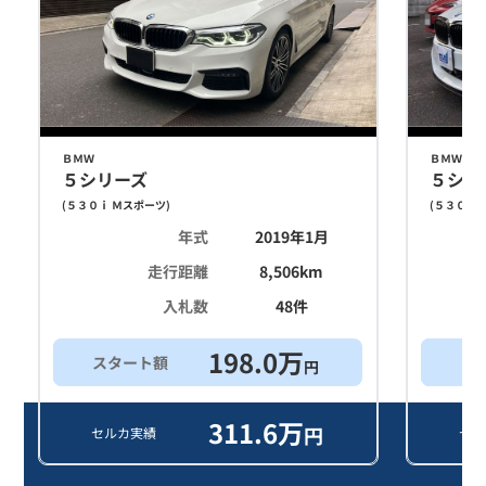
ＢＭＷ
ＢＭＷ
５シリーズ
５シリ
(
５３０ｉ Ｍスポーツ
)
(
５３０ｉ 
年式
2019年1月
走行距離
8,506
km
入札数
48
件
198.0
万
スタート額
買
円
311.6
万
円
セルカ実績
セル