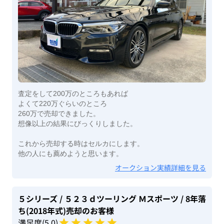
査定をして200万のところもあれば
よくて220万ぐらいのところ
260万で売却できました。
想像以上の結果にびっくりしました。
これから売却する時はセルカにします。
他の人にも薦めようと思います。
オークション実績詳細を見る
５シリーズ
/ ５２３ｄツーリング Ｍスポーツ
/ 8年落
ち(2018年式)
売却のお客様
満足度(
5
.0)