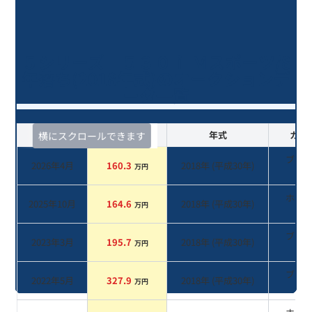
５シリーズ ５３０ｉ Ｍスポーツ/8
年落ち(2018年式)のオークションデ
ータ一覧
査定時期
セルカ実績
年式
カラ
横にスクロールできます
ブラ
2026年4月
160.3
2018
年 (
平成30年
)
万円
系
ホワ
2025年10月
164.6
2018
年 (
平成30年
)
万円
系
ブラ
2023年3月
195.7
2018
年 (
平成30年
)
万円
系
ブラ
2022年5月
327.9
2018
年 (
平成30年
)
万円
系