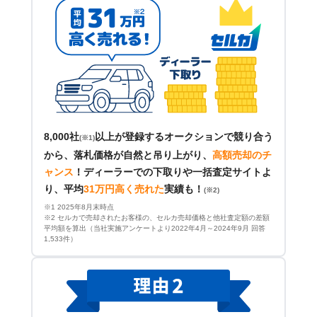
8,000社
以上が登録するオークションで競り合う
(※1)
から、落札価格が自然と吊り上がり、
高額売却のチ
ャンス
！
ディーラーでの下取りや一括査定サイトよ
り、平均
31万円高く売れた
実績も！
(※2)
※1 2025年8月末時点
※2 セルカで売却されたお客様の、セルカ売却価格と他社査定額の差額
平均額を算出（当社実施アンケートより2022年4月～2024年9月 回答
1,533件）