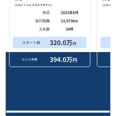
(
ｘＤｒｉｖｅ ２０ｄ Ｘライン
)
(
ｘＤｒｉｖ
年式
2021年8月
走行距離
13,973
km
入札数
34
件
320.0
万
スタート額
ス
円
394.0
万
円
セルカ実績
セル
Ｘ３ ｘＤｒｉｖｅ ２０ｄ Ｘライ
ン/9年落ち(2017年式)のオークショ
ンデータ一覧