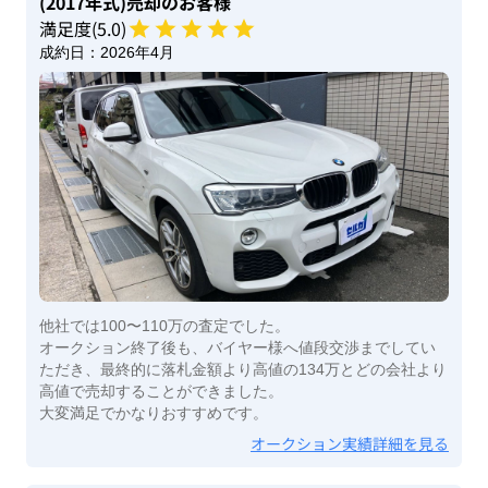
(2017年式)
売却のお客様
満足度(
5
.0)
成約日：
2026年4月
他社では100〜110万の査定でした。
オークション終了後も、バイヤー様へ値段交渉までしてい
ただき、最終的に落札金額より高値の134万とどの会社より
高値で売却することができました。
大変満足でかなりおすすめです。
オークション実績詳細を見る