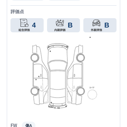
評価点
4
B
B
FW
傷A