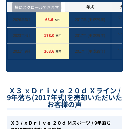
査定時期
セルカ実績
年式
カラ
横にスクロールできます
ホワ
2026年6月
63.6
2017
年 (
平成29年
)
万円
系
ホワ
2023年4月
178.0
2017
年 (
平成29年
)
万円
系
ホワ
2021年9月
303.6
2017
年 (
平成29年
)
万円
系
Ｘ３ ｘＤｒｉｖｅ ２０ｄ Ｘライン /
9年落ち(2017年式)を売却いただいた
お客様の声
Ｘ３
/ ｘＤｒｉｖｅ ２０ｄ Ｍスポーツ
/ 9年落ち