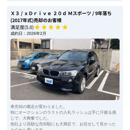
Ｘ３
/ ｘＤｒｉｖｅ ２０ｄ Ｍスポーツ
/ 9年落ち
(2017年式)
売却のお客様
満足度(
5
.0)
成約日：
2026年2月
車売却の概念が変わりました。
特にオークションのラストの入札ラッシュは手に汗握る感
じで、大興奮でした。
他社より高額な売却額にも大満足で、お任せして良かった
と心から思います。