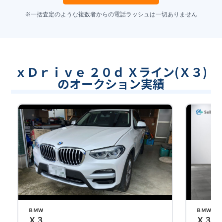
※一括査定のような複数者からの電話ラッシュは一切ありません
ｘＤｒｉｖｅ ２０ｄ Ｘライン(Ｘ３)
のオークション実績
ＢＭＷ
ＢＭＷ
Ｘ３
Ｘ３