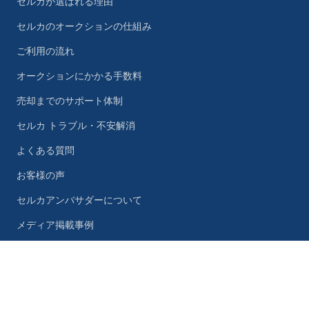
セルカが選ばれる理由
セルカのオークションの仕組み
ご利用の流れ
オークションにかかる手数料
売却までのサポート体制
セルカ トラブル・不安解消
よくある質問
お客様の声
セルカアンバサダーについて
メディア掲載事例
セルカ編集部紹介
電話はこちら
30秒で完了！
さらなる高値に挑戦
受付 : 9:00〜19:00
検査員紹介
マイページログイン