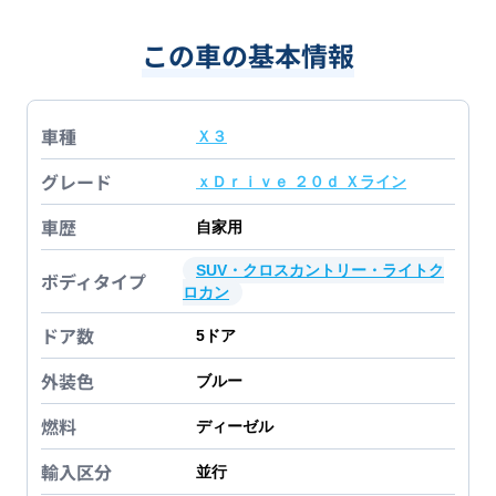
この車の基本情報
車種
Ｘ３
グレード
ｘＤｒｉｖｅ ２０ｄ Ｘライン
車歴
自家用
SUV・クロスカントリー・ライトク
ボディタイプ
ロカン
ドア数
5
ドア
外装色
ブルー
燃料
ディーゼル
輸入区分
並行