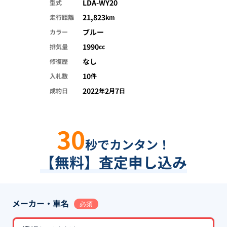
LDA-WY20
型式
21,823
走行距離
km
ブルー
カラー
1990
排気量
cc
なし
修復歴
10
入札数
件
2022
2
7
成約日
年
月
日
30
秒でカンタン！
【無料】査定申し込み
メーカー・車名
必須