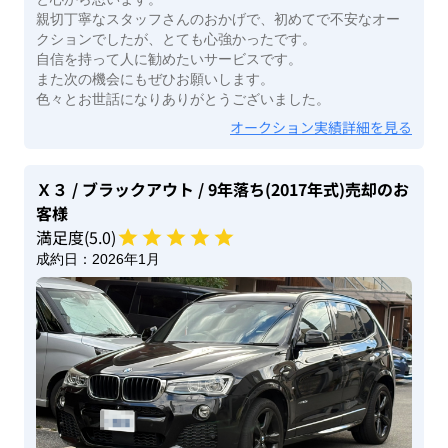
親切丁寧なスタッフさんのおかげで、初めてで不安なオー
クションでしたが、とても心強かったです。
自信を持って人に勧めたいサービスです。
また次の機会にもぜひお願いします。
色々とお世話になりありがとうございました。
オークション実績詳細を見る
Ｘ３
/ ブラックアウト
/ 9年落ち(2017年式)
売却のお
客様
満足度(
5
.0)
成約日：
2026年1月