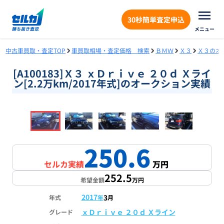
30秒簡単査定申込
メニュー
中古車買取・査定TOP
車買取相場・査定価格 検索
ＢＭＷ
Ｘ３
Ｘ３のオ
[A100183]Ｘ３ ｘＤｒｉｖｅ ２０ｄ Ｘライ
ン[2.2万km/2017年式]のオークション実績
❮
❯
1
/
18
250.6
セルカ実績
万円
252.5
希望金額
万円
2017
3
年式
年
月
ｘＤｒｉｖｅ ２０ｄ Ｘライン
グレード