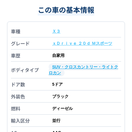
この車の基本情報
車種
Ｘ３
グレード
ｘＤｒｉｖｅ ２０ｄ Ｍスポーツ
車歴
自家用
SUV・クロスカントリー・ライトク
ボディタイプ
ロカン
ドア数
5
ドア
外装色
ブラック
燃料
ディーゼル
輸入区分
並行