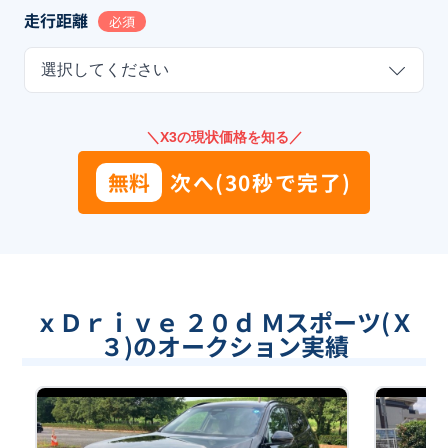
走行距離
必須
選択してください
＼X3の現状価格を知る／
無料
次へ(30秒で完了)
ｘＤｒｉｖｅ ２０ｄ Ｍスポーツ(Ｘ
３)のオークション実績