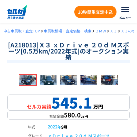
30秒簡単査定申込
メニュー
中古車買取・査定TOP
車買取相場・査定価格 検索
ＢＭＷ
Ｘ３
Ｘ３のオ
[A218013]Ｘ３ ｘＤｒｉｖｅ ２０ｄ Ｍスポ
ーツ[0.5万km/2022年式]のオークション実
績
❮
❯
1
/
18
545.1
セルカ実績
万円
580.0
希望金額
万円
2022
9
年式
年
月
ｘＤｒｉｖｅ ２０ｄ Ｍスポーツ
グレード