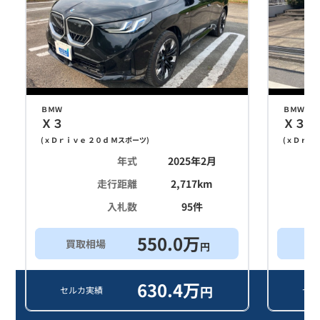
ＢＭＷ
ＢＭＷ
Ｘ３
Ｘ３
(
ｘＤｒｉｖｅ ２０ｄ Ｍスポーツ
)
(
ｘＤｒｉｖ
年式
2025年2月
走行距離
2,717
km
入札数
95
件
550.0
万
買取相場
買
円
630.4
万
円
セルカ実績
セル