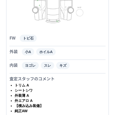
FW
トビ石
外装
小A
ホイルA
内装
ヨゴレ
スレ
キズ
査定スタッフのコメント
トリム A
シートシワ
外装薄 A
外エアロ A
【積み込み装備】
純正AW