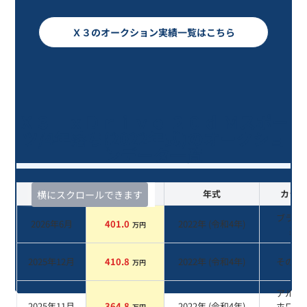
Ｘ３のオークション実績一覧はこちら
Ｘ３ ｘＤｒｉｖｅ ２０ｄ Ｍスポー
ツ/4年落ち(2022年式)のオークショ
ンデータ一覧
査定時期
セルカ実績
年式
カラー
横にスクロールできます
ブラッ
2026年6月
401.0
2022
年 (
令和4年
)
万円
系
2025年12月
410.8
2022
年 (
令和4年
)
その他
万円
アルピ
2025年11月
364.8
2022
年 (
令和4年
)
ホワイ
万円