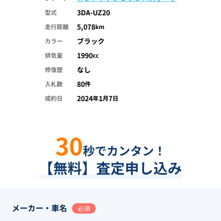
3DA-UZ20
型式
5,078
走行距離
km
ブラック
カラー
1990
排気量
cc
なし
修復歴
80
入札数
件
2024
1
7
成約日
年
月
日
30
秒でカンタン！
【無料】査定申し込み
メーカー・車名
必須