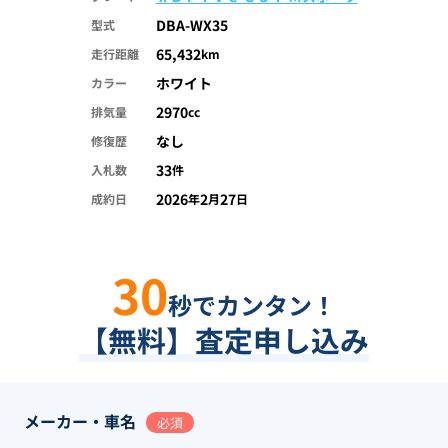
DBA-WX35
型式
65,432
走行距離
km
ホワイト
カラー
2970
排気量
cc
なし
修復歴
33
入札数
件
2026
2
27
成約日
年
月
日
30
秒でカンタン！
【無料】査定申し込み
メーカー・車名
必須