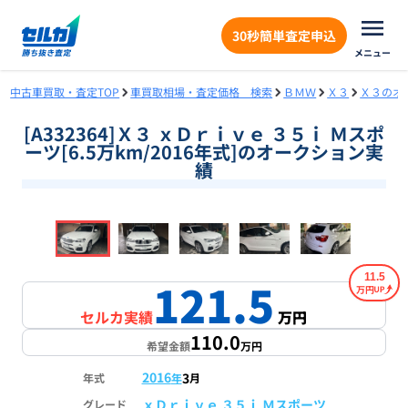
30秒簡単査定申込
メニュー
中古車買取・査定TOP
車買取相場・査定価格 検索
ＢＭＷ
Ｘ３
Ｘ３のオ
[A332364]Ｘ３ ｘＤｒｉｖｅ ３５ｉ Ｍスポ
ーツ[6.5万km/2016年式]のオークション実
績
❮
❯
1
/
18
11.5
121.5
万円
セルカ実績
万円
110.0
希望金額
万円
2016
3
年式
年
月
ｘＤｒｉｖｅ ３５ｉ Ｍスポーツ
グレード