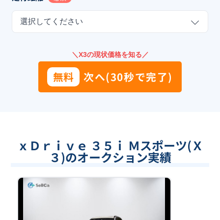
選択してください
＼X3の現状価格を知る／
無料
次へ(30秒で完了)
ｘＤｒｉｖｅ ３５ｉ Ｍスポーツ(Ｘ
３)のオークション実績