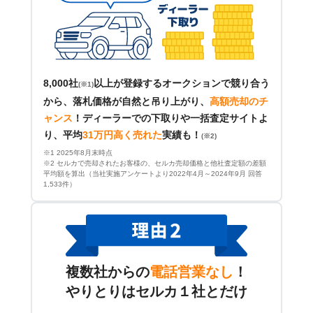
8,000社
以上が登録するオークションで競り合う
(※1)
から、落札価格が自然と吊り上がり、
高額売却のチ
ャンス
！
ディーラーでの下取りや一括査定サイトよ
り、平均
31万円高く売れた
実績も！
(※2)
※1 2025年8月末時点
※2 セルカで売却されたお客様の、セルカ売却価格と他社査定額の差額
平均額を算出（当社実施アンケートより2022年4月～2024年9月 回答
1,533件）
複数社からの
電話営業なし
！
やりとりはセルカ１社とだけ