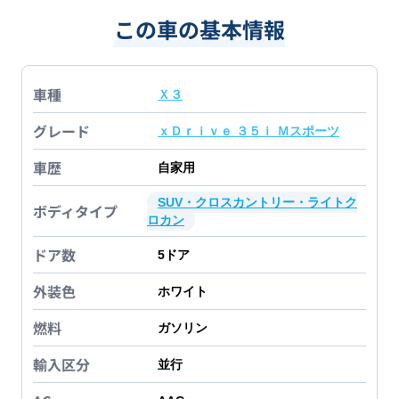
この車の基本情報
車種
Ｘ３
グレード
ｘＤｒｉｖｅ ３５ｉ Ｍスポーツ
車歴
自家用
SUV・クロスカントリー・ライトク
ボディタイプ
ロカン
ドア数
5
ドア
外装色
ホワイト
燃料
ガソリン
輸入区分
並行