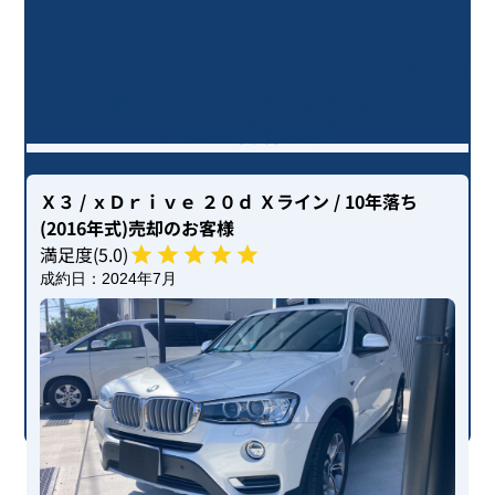
Ｘ３ ｘＤｒｉｖｅ ３５ｉ Ｍスポーツ
/ 10年落ち(2016年式)を売却いただ
いたお客様の声
Ｘ３
/ ｘＤｒｉｖｅ ２０ｄ Ｘライン
/ 10年落ち
(2016年式)
売却のお客様
満足度(
5
.0)
成約日：
2024年7月