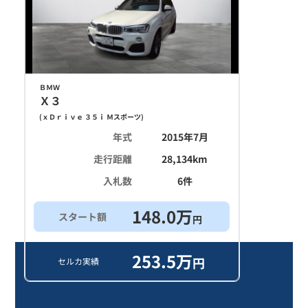
ＢＭＷ
Ｘ３
(
ｘＤｒｉｖｅ ３５ｉ Ｍスポーツ
)
年式
2015年7月
走行距離
28,134
km
入札数
6
件
148.0
万
スタート額
円
253.5
万
円
セルカ実績