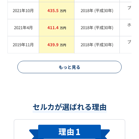
ブラ
2021年10月
435.5
2018
年 (
平成30年
)
万円
系
ホワ
2021年4月
411.4
2018
年 (
平成30年
)
万円
系
ブラ
2019年11月
439.9
2018
年 (
平成30年
)
万円
系
もっと見る
セルカが選ばれる理由