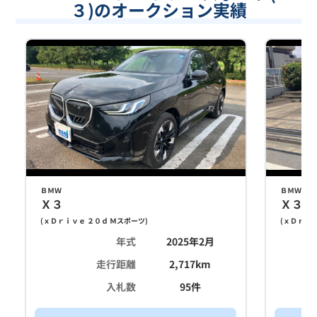
３)のオークション実績
ＢＭＷ
ＢＭＷ
Ｘ３
Ｘ３
(
ｘＤｒｉｖｅ ２０ｄ Ｍスポーツ
)
(
ｘＤｒｉｖ
年式
2025年2月
走行距離
2,717
km
入札数
95
件