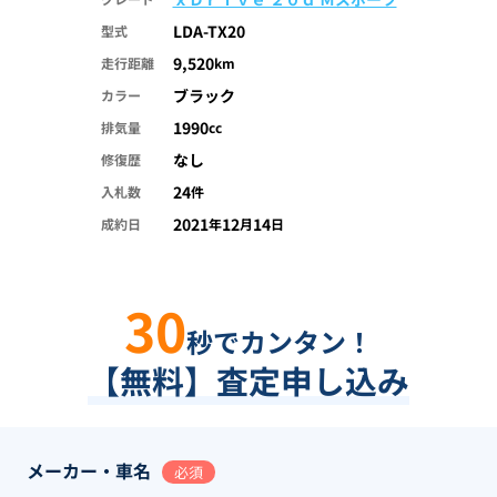
LDA-TX20
型式
9,520
走行距離
km
ブラック
カラー
1990
排気量
cc
なし
修復歴
24
入札数
件
2021
12
14
成約日
年
月
日
30
秒でカンタン！
【無料】査定申し込み
メーカー・車名
必須