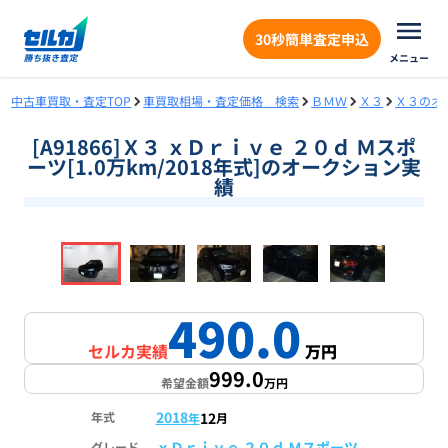
30秒簡単査定申込
メニュー
中古車買取・査定TOP
車買取相場・査定価格 検索
ＢＭＷ
Ｘ３
Ｘ３のオ
[A91866]Ｘ３ ｘＤｒｉｖｅ ２０ｄ Ｍスポ
ーツ[1.0万km/2018年式]のオークション実
績
❮
❯
1
/
18
490.0
セルカ実績
万円
999.0
希望金額
万円
2018
12
年式
年
月
ｘＤｒｉｖｅ ２０ｄ Ｍスポーツ
グレード