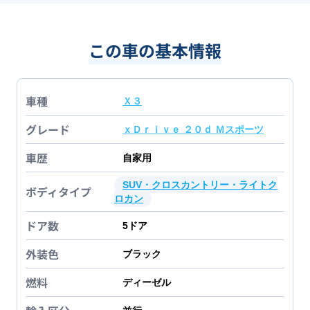
この車の基本情報
車種
Ｘ３
グレード
ｘＤｒｉｖｅ ２０ｄ Ｍスポーツ
車歴
自家用
SUV・クロスカントリー・ライトク
ボディタイプ
ロカン
ドア数
5
ドア
外装色
ブラック
燃料
ディーゼル