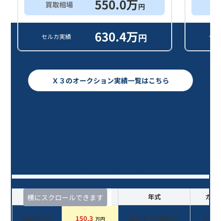
550.0
万
買取相場
買
円
630.4
万
円
セルカ実績
セル
Ｘ３のオークション実績一覧はこちら
Ｘ３ ｘＤｒｉｖｅ ２０ｄ Ｍスポー
ツ/8年落ち(2018年式)のオークショ
ンデータ一覧
査定時期
セルカ実績
年式
カラ
横にスクロールできます
2026年3月
150.3
2018
年 (
平成30年
)
ブル
万円