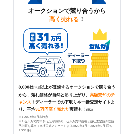
オークションで競り合うから
高く売れる
！
8,000社
以上が登録するオークションで競り合う
(※1)
から、落札価格が自然と吊り上がり、
高額売却のチ
ャンス
！
ディーラーでの下取りや一括査定サイトよ
り、平均
31万円高く売れた
実績も！
(※2)
※1 2025年8月末時点
※2 セルカで売却されたお客様の、セルカ売却価格と他社査定額の差額
平均額を算出（当社実施アンケートより2022年4月～2024年9月 回答
1,533件）