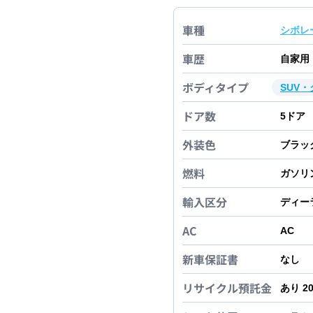
車種
シボレ
車歴
自家用
ボディタイプ
SUV
ドア数
5
ドア
外装色
ブラッ
燃料
ガソリ
輸入区分
ディー
AC
AC
新車保証書
なし
リサイクル預託金
あり 2