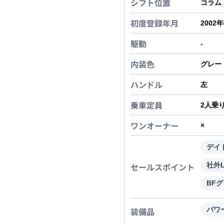
シフト位置
コラム
初度登録年月
2002
駆動
-
内装色
グレー
ハンドル
左
乗車定員
2
人乗
ワンオーナー
×
デイ
セールスポイント
社外
BF
装備品
パワ