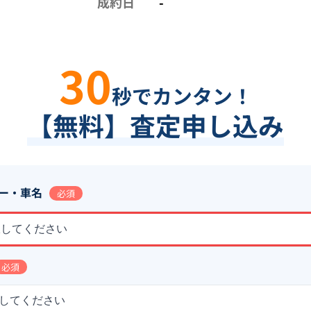
成約日
-
30
秒でカンタン！
【無料】査定申し込み
ー・車名
必須
択してください
必須
してください