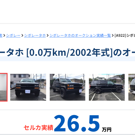
索
シボレー
シボレータホ
シボレータホのオークション実績一覧
[A922]シ
レータホ [0.0万km/2002年式]
26.5
セルカ実績
万円