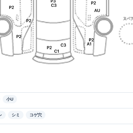
小U
レ
シミ
コゲ穴