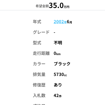
35.0
希望金額
万円
年式
2002
6
年
月
グレード
-
型式
不明
走行距離
0
km
カラー
ブラック
排気量
5730
cc
修復歴
あり
入札数
42
件