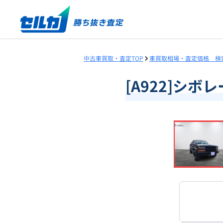
中古車買取・査定TOP
車買取相場・査定価格 検
[A922]シボ
❮