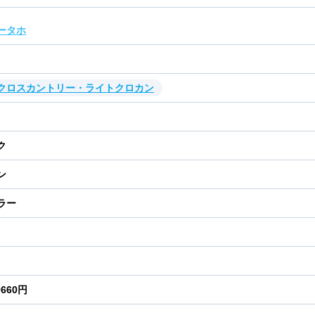
ータホ
・クロスカントリー・ライトクロカン
ク
ン
ラー
0660円