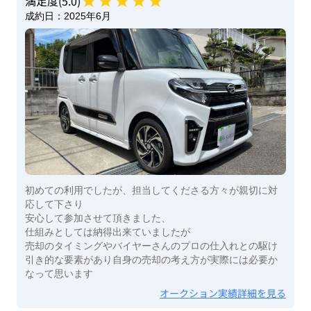
満足度(
5
.0)
成約日：
2025年6月
初めての利用でしたが、担当してくださる方々が親切に対
応して下さり
安心して参加させて頂きました、
仕組みとしては納得出来ていましたが
売却のタイミングやバイヤーさんのプロの仕入れとの駆け
引き的な要素があり自身の売却の考え方が実際には必要か
なって思います
オークション実績詳細を見る