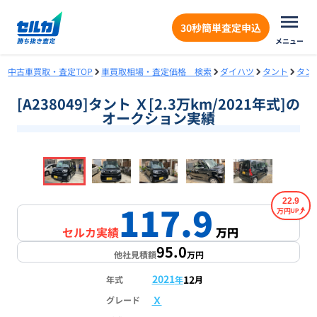
30秒簡単査定申込
メニュー
中古車買取・査定TOP
車買取相場・査定価格 検索
ダイハツ
タント
タン
[A238049]タント Ｘ[2.3万km/2021年式]の
オークション実績
❮
❯
1
/
18
22.9
117.9
万円
セルカ実績
万円
95.0
他社見積額
万円
2021
12
年式
年
月
Ｘ
グレード