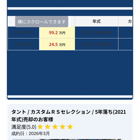
ークションデータ一覧
査定時期
セルカ実績
年式
カラー
横にスクロールできます
2025年3月
99.2
2021
年 (
令和3年
)
ブルー
万円
2026年8月
24.5
2021
年 (
令和3年
)
系
万円
タント Ｘ / 5年落ち(2021年式)を売却
いただいたお客様の声
タント
/ カスタムＲＳセレクション
/ 5年落ち(2021
年式)
売却のお客様
満足度(
5
.0)
成約日：
2026年3月