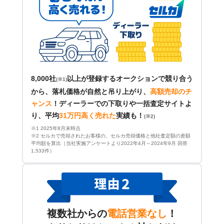
8,000社
以上が登録するオークションで競り合う
(※1)
から、落札価格が自然と吊り上がり、
高額売却のチ
ャンス
！
ディーラーでの下取りや一括査定サイトよ
り、平均
31万円高く売れた
実績も！
(※2)
※1 2025年8月末時点
※2 セルカで売却されたお客様の、セルカ売却価格と他社査定額の差額
平均額を算出（当社実施アンケートより2022年4月～2024年9月 回答
1,533件）
複数社からの
電話営業なし
！