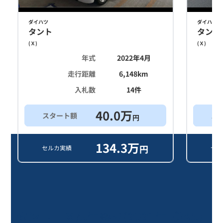
ダイハツ
ダイハツ
タント
タント
(
Ｘ
)
(
Ｘ
)
年式
2022年4月
走行距離
6,148
km
入札数
14
件
40.0
万
スタート額
ス
円
134.3
万
円
セルカ実績
セル
タント Ｘ/5年落ち(2021年式)のオ