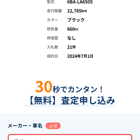
6BA-LA650S
型式
22,785
走行距離
km
ブラック
カラー
660
排気量
cc
なし
修復歴
21
入札数
件
2024
7
1
成約日
年
月
日
30
秒でカンタン！
【無料】査定申し込み
メーカー・車名
必須