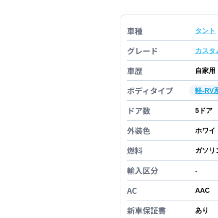
車種
タント
グレード
カスタ
車歴
自家用
ボディタイプ
軽-RV
ドア数
5
ドア
外装色
ホワイ
燃料
ガソリ
輸入区分
-
AC
AAC
新車保証書
あり