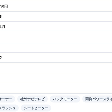
150円
ネ
年1月
ク
り
オーナー
社外ナビテレビ
バックモニター
両側パワースラ
クラッシュ
シートヒーター