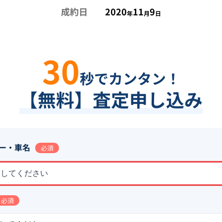
成約日
2020
11
9
年
月
日
30
秒でカンタン！
【無料】査定申し込み
ー・車名
必須
択してください
必須