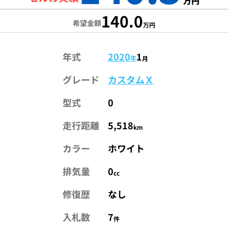
万円
140.0
希望金額
万円
年式
2020
1
年
月
グレード
カスタムＸ
型式
0
走行距離
5,518
km
カラー
ホワイト
排気量
0
cc
修復歴
なし
入札数
7
件