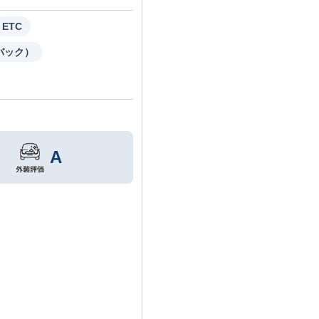
ETC
バック）
A