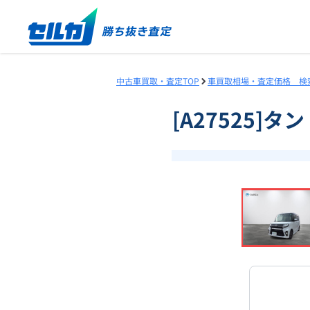
中古車買取・査定TOP
車買取相場・査定価格 検
[A27525]
❮