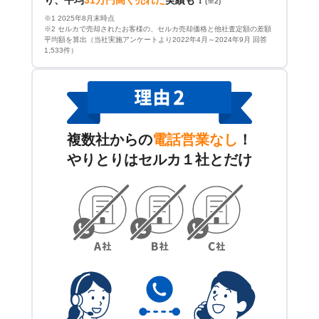
り、平均
31万円高く売れた
実績も！
(※2)
※1 2025年8月末時点
※2 セルカで売却されたお客様の、セルカ売却価格と他社査定額の差額
平均額を算出（当社実施アンケートより2022年4月～2024年9月 回答
1,533件）
複数社からの
電話営業なし
！
やりとりはセルカ１社とだけ