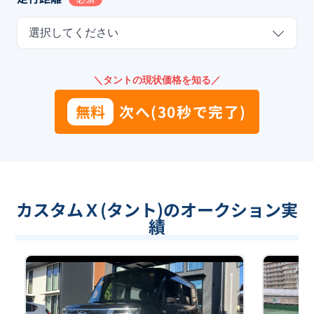
選択してください
＼タントの現状価格を知る／
無料
次へ(30秒で完了)
カスタムＸ(タント)のオークション実
績