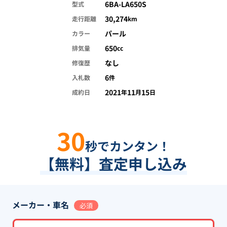
6BA-LA650S
型式
30,274
走行距離
km
パール
カラー
650
排気量
cc
なし
修復歴
6
入札数
件
2021
11
15
成約日
年
月
日
30
秒でカンタン！
【無料】査定申し込み
メーカー・車名
必須