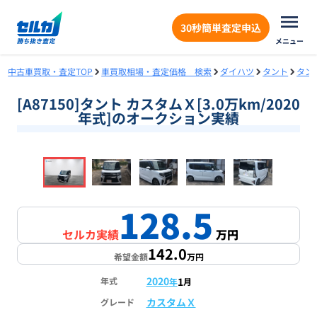
30秒簡単査定申込
メニュー
中古車買取・査定TOP
車買取相場・査定価格 検索
ダイハツ
タント
タン
[A87150]タント カスタムＸ[3.0万km/2020
年式]のオークション実績
❮
❯
1
/
18
128.5
セルカ実績
万円
142.0
希望金額
万円
2020
1
年式
年
月
カスタムＸ
グレード