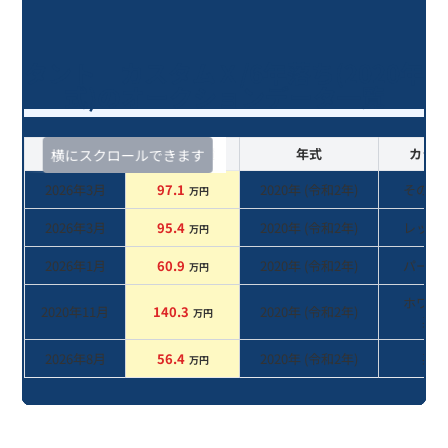
タント カスタムＸ/6年落ち(2020年
式)のオークションデータ一覧
査定時期
セルカ実績
年式
カラー
横にスクロールできます
2026年3月
97.1
2020
年 (
令和2年
)
その他
万円
2026年3月
95.4
2020
年 (
令和2年
)
レッド
万円
2026年1月
60.9
2020
年 (
令和2年
)
パール
万円
ホワイ
2020年11月
140.3
2020
年 (
令和2年
)
万円
系
2026年8月
56.4
2020
年 (
令和2年
)
系
万円