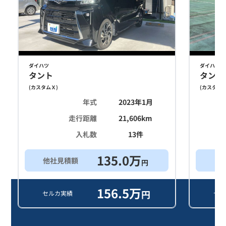
ダイハツ
ダイハツ
タント
タント
(
カスタムＸ
)
(
カスタム
年式
2023年1月
走行距離
21,606
km
入札数
13
件
135.0
万
他社見積額
買
円
156.5
万
円
セルカ実績
セル