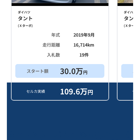
ダイハツ
ダイハツ
タント
タント
(
Ｘターボ
)
(
Ｘターボ
)
年式
2019年9月
走行距離
16,714
km
入札数
19
件
30.0
万
スタート額
ス
円
109.6
万
円
セルカ実績
セル
タント Ｘターボ / 5年落ち(2021年式)