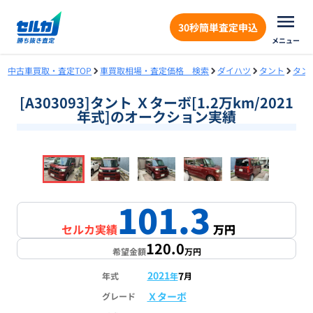
30秒簡単査定申込
メニュー
中古車買取・査定TOP
車買取相場・査定価格 検索
ダイハツ
タント
タン
[A303093]タント Ｘターボ[1.2万km/2021
年式]のオークション実績
❮
❯
1
/
18
101.3
セルカ実績
万円
120.0
希望金額
万円
2021
7
年式
年
月
Ｘターボ
グレード