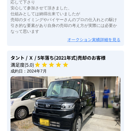
応して下さり
安心して参加させて頂きました、
仕組みとしては納得出来ていましたが
売却のタイミングやバイヤーさんのプロの仕入れとの駆け
引き的な要素があり自身の売却の考え方が実際には必要か
なって思います
オークション実績詳細を見る
タント
/ Ｘ
/ 5年落ち(2021年式)
売却のお客様
満足度(
5
.0)
成約日：
2024年7月