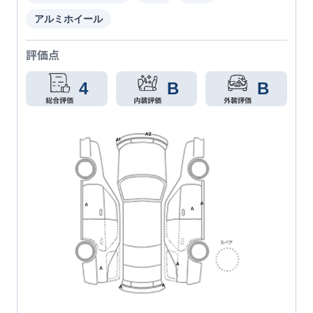
アルミホイール
評価点
4
B
B