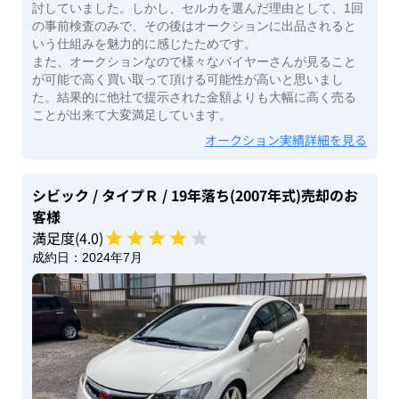
討していました。しかし、セルカを選んだ理由として、1回
の事前検査のみで、その後はオークションに出品されると
いう仕組みを魅力的に感じたためです。
また、オークションなので様々なバイヤーさんが見ること
が可能で高く買い取って頂ける可能性が高いと思いまし
た。結果的に他社で提示された金額よりも大幅に高く売る
ことが出来て大変満足しています。
オークション実績詳細を見る
シビック
/ タイプＲ
/ 19年落ち(2007年式)
売却のお
客様
満足度(
4
.0)
成約日：
2024年7月