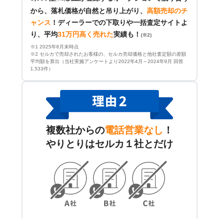
から、落札価格が自然と吊り上がり、
高額売却のチ
ャンス
！
ディーラーでの下取りや一括査定サイトよ
り、平均
31万円高く売れた
実績も！
(※2)
※1 2025年8月末時点
※2 セルカで売却されたお客様の、セルカ売却価格と他社査定額の差額
平均額を算出（当社実施アンケートより2022年4月～2024年9月 回答
1,533件）
複数社からの
電話営業なし
！
やりとりはセルカ１社とだけ