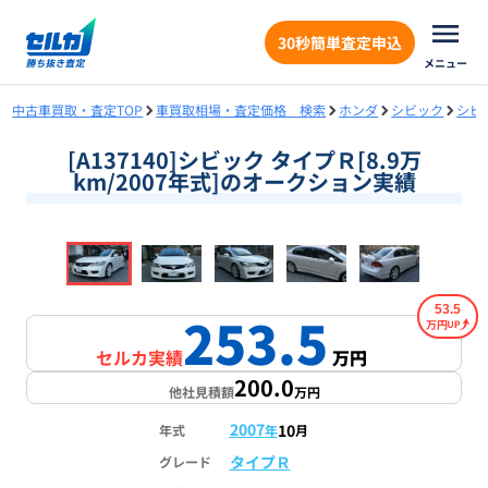
30秒簡単査定申込
メニュー
中古車買取・査定TOP
車買取相場・査定価格 検索
ホンダ
シビック
シビ
[A137140]シビック タイプＲ[8.9万
km/2007年式]のオークション実績
❮
❯
1
/
18
53.5
253.5
万円
セルカ実績
万円
200.0
他社見積額
万円
2007
10
年式
年
月
タイプＲ
グレード