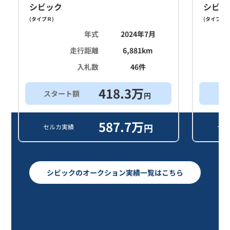
シビック
シビッ
(
タイプＲ
)
(
タイプＲ
)
年式
2024年7月
走行距離
6,881
km
入札数
46
件
418.3
万
スタート額
ス
円
587.7
万
円
セルカ実績
セル
シビックのオークション実績一覧はこちら