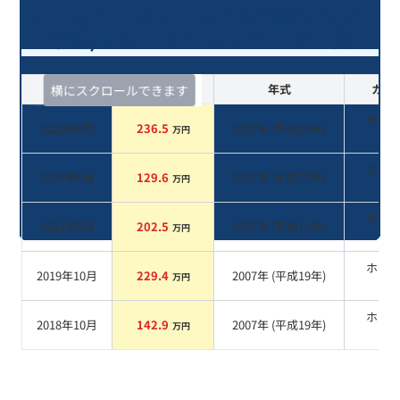
シビック タイプＲ/19年落ち(2007
年式)のオークションデータ一覧
査定時期
セルカ実績
年式
カラ
横にスクロールできます
ホワ
2025年8月
236.5
2007
年 (
平成19年
)
万円
系
ホワ
2024年6月
129.6
2007
年 (
平成19年
)
万円
系
ホワ
2021年5月
202.5
2007
年 (
平成19年
)
万円
系
ホワ
2019年10月
229.4
2007
年 (
平成19年
)
万円
系
ホワ
2018年10月
142.9
2007
年 (
平成19年
)
万円
系