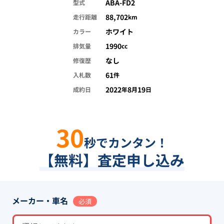
ABA-FD2
型式
88,702
走行距離
km
ホワイト
カラー
1990
排気量
cc
なし
修復歴
61
入札数
件
2022
8
19
成約日
年
月
日
30
秒でカンタン！
【無料】査定申し込み
メーカー・車名
必須