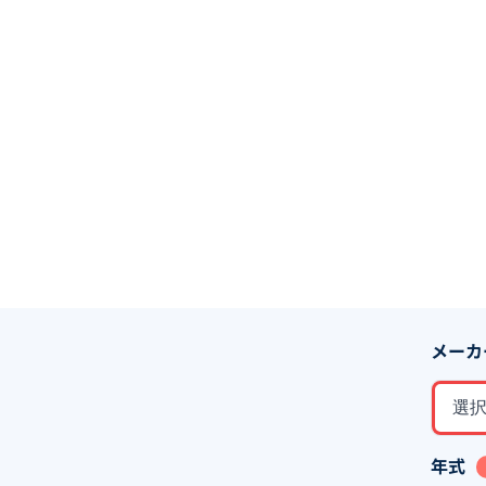
メーカ
選
年式