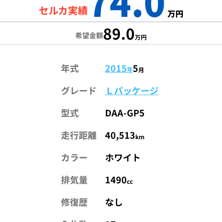
74.0
セルカ実績
万円
89.0
希望金額
万円
年式
2015
5
年
月
グレード
Ｌパッケージ
型式
DAA-GP5
走行距離
40,513
km
カラー
ホワイト
排気量
1490
cc
修復歴
なし