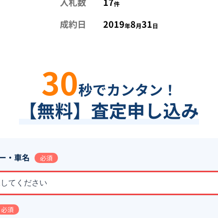
入札数
17
件
成約日
2019
8
31
年
月
日
30
秒でカンタン！
【無料】査定申し込み
ー・車名
必須
択してください
必須