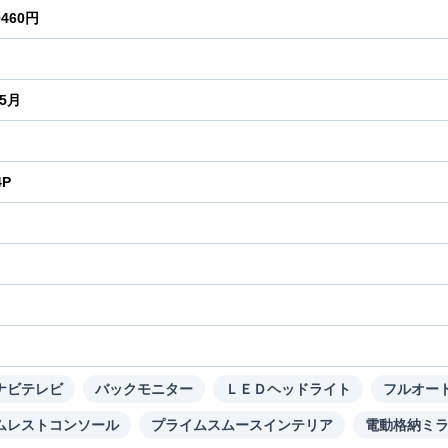
0460円
年5月
4P
り
ナビテレビ
バックモニター
ＬＥＤヘッドライト
フルオー
ムレストコンソール
プライムスムースインテリア
電動格納ミ