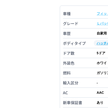
車種
フィッ
グレード
Ｌパッ
車歴
自家用
ボディタイプ
ハッチ
ドア数
5
ドア
外装色
ホワイ
燃料
ガソリ
輸入区分
-
AC
AAC
新車保証書
あり