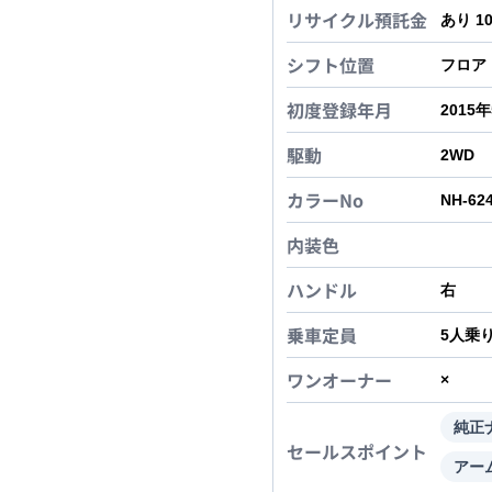
リサイクル預託金
あり 1
シフト位置
フロア
初度登録年月
2015
駆動
2WD
カラーNo
NH-62
内装色
ハンドル
右
乗車定員
5
人乗
ワンオーナー
×
純正
セールスポイント
アー