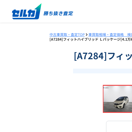
中古車買取・査定TOP
車買取相場・査定価格 検
[A7284]フィットハイブリッド Ｌパッケージ[4.1
[A7284]フ
❮