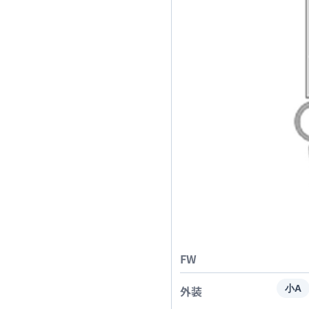
FW
外装
小A