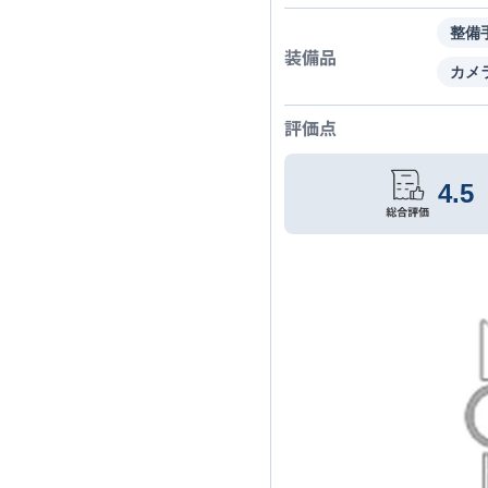
整備
装備品
カメ
評価点
4.5