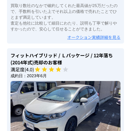
買取り数社のなかで確約してくれた最高値が25万だったの
で、手数料を引いた上でそれ以上の価格で売れたことでひ
とまず満足しています。
査定も他社に比較して細目にわたり、説明も丁寧で解りや
すかったので、安心して任せることができました。
オークション実績詳細を見る
フィットハイブリッド
/ Ｌパッケージ
/ 12年落ち
(2014年式)
売却のお客様
満足度(
4
.0)
成約日：
2023年6月