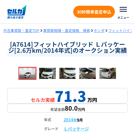
30秒簡単査定申込
メニュー
中古車買取・査定TOP
車買取相場・査定価格 検索
ホンダ
フィットハイブ
[A7614]フィットハイブリッド Ｌパッケー
ジ[2.6万km/2014年式]のオークション実績
❮
❯
1
/
16
71.3
セルカ実績
万円
80.0
希望金額
万円
2014
9
年式
年
月
Ｌパッケージ
グレード