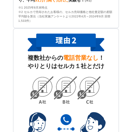
り、平均
31万円高く売れた
実績も！
(※2)
※1 2025年8月末時点
※2 セルカで売却されたお客様の、セルカ売却価格と他社査定額の差額
平均額を算出（当社実施アンケートより2022年4月～2024年9月 回答
1,533件）
複数社からの
電話営業なし
！
やりとりはセルカ１社とだけ