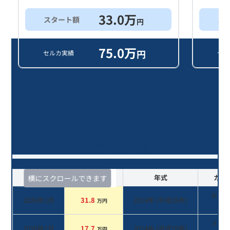
33.0
万
スタート額
ス
円
75.0
万
円
セルカ実績
セル
フィットハイブリッド Ｌパッケー
ジ/12年落ち(2014年式)のオークショ
ンデータ一覧
査定時期
セルカ実績
年式
カラ
横にスクロールできます
ホワ
2026年1月
31.8
2014
年 (
平成26年
)
万円
系
ブラ
2026年1月
17.7
2014
年 (
平成26年
)
万円