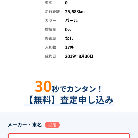
0
型式
25,683
走行距離
km
パール
カラー
0
排気量
cc
なし
修復歴
17
入札数
件
2019
8
30
成約日
年
月
日
30
秒でカンタン！
【無料】査定申し込み
メーカー・車名
必須