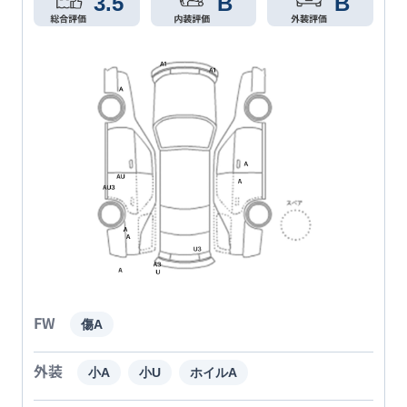
3.5
B
B
FW
傷A
外装
小A
小U
ホイルA