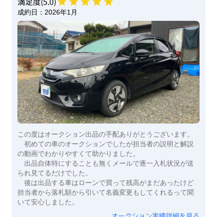
満足度(
5
.0)
成約日：
2026年1月
この度はオークション出品の手配ありがとうございます。
初めての車のオークションでしたが担当者の説明と解説
の動画でわかりやすくて助かりました。
出品自体特にすることも無くメールで逐一入札状況が送
られ見てるだけでした。
後は出品する車はローンで買って残高がまだあったけど
担当者から落札額から引いて名義変更もしてくれるって聞
いて安心しました。
オークション実績詳細を見る