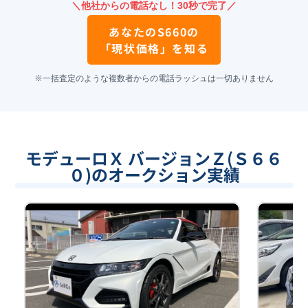
＼他社からの電話なし！30秒で完了／
あなたの
S660
の
「現状価格」を知る
※一括査定のような複数者からの電話ラッシュは一切ありません
モデューロＸ バージョンＺ(Ｓ６６
０)のオークション実績