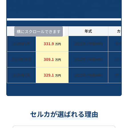
Ｓ６６０ モデューロＸ バージョン
Ｚ/4年落ち(2022年式)のオークショ
ンデータ一覧
査定時期
セルカ実績
年式
カラー
横にスクロールできます
2024年9月
331.9
2022
年 (
令和4年
)
その他
万円
2023年10月
309.1
2022
年 (
令和4年
)
パール
万円
2022年5月
329.1
2022
年 (
令和4年
)
グレー
万円
セルカが選ばれる理由