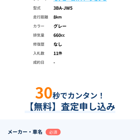
3BA-JW5
型式
8
走行距離
km
グレー
カラー
660
排気量
cc
なし
修復歴
11
入札数
件
-
成約日
30
秒でカンタン！
【無料】査定申し込み
メーカー・車名
必須