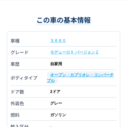
この車の基本情報
車種
Ｓ６６０
グレード
モデューロＸ バージョンＺ
車歴
自家用
オープン・カブリオレ・コンバーチ
ボディタイプ
ブル
ドア数
2
ドア
外装色
グレー
燃料
ガソリン
輸入区分
-