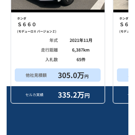
ホンダ
ホンダ
Ｓ６６０
Ｓ６６
(
モデューロＸ バージョンＺ
)
(
モデューロ
年式
2021年11月
走行距離
6,387
km
入札数
65
件
305.0
万
他社見積額
ス
円
335.2
万
円
セルカ実績
セル