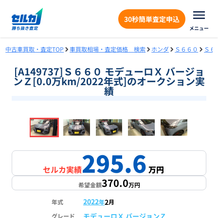
30秒簡単査定申込
メニュー
中古車買取・査定TOP
車買取相場・査定価格 検索
ホンダ
Ｓ６６０
Ｓ６
[A149737]Ｓ６６０ モデューロＸ バージョ
ンＺ[0.0万km/2022年式]のオークション実
績
❮
❯
1
/
17
295.6
セルカ実績
万円
370.0
希望金額
万円
2022
2
年式
年
月
モデューロＸ バージョンＺ
グレード