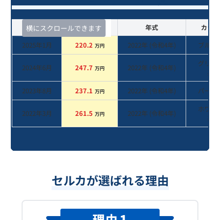
査定時期
セルカ実績
年式
カラー
横にスクロールできます
2025年1月
220.2
2022
年 (
令和4年
)
ブルー
万円
グリー
2024年6月
247.7
2022
年 (
令和4年
)
万円
系
2023年8月
237.1
2022
年 (
令和4年
)
パール
万円
ホワイ
2022年3月
261.5
2022
年 (
令和4年
)
万円
系
セルカが選ばれる理由