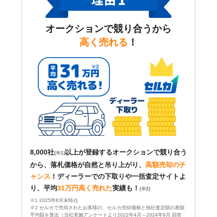
オークションで競り合うから
高く売れる
！
8,000社
以上が登録するオークションで競り合う
(※1)
から、落札価格が自然と吊り上がり、
高額売却のチ
ャンス
！
ディーラーでの下取りや一括査定サイトよ
り、平均
31万円高く売れた
実績も！
(※2)
※1 2025年8月末時点
※2 セルカで売却されたお客様の、セルカ売却価格と他社査定額の差額
平均額を算出（当社実施アンケートより2022年4月～2024年9月 回答