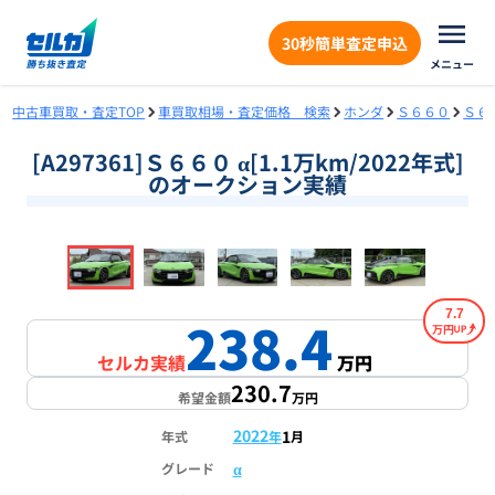
30秒簡単査定申込
メニュー
中古車買取・査定TOP
車買取相場・査定価格 検索
ホンダ
Ｓ６６０
Ｓ６
[A297361]Ｓ６６０ α[1.1万km/2022年式]
のオークション実績
❮
❯
1
/
17
7.7
238.4
万円
セルカ実績
万円
230.7
希望金額
万円
2022
1
年式
年
月
α
グレード