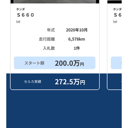
ホンダ
ホンダ
Ｓ６６０
Ｓ６６
(
α
)
(
α
)
年式
2020年10月
走行距離
6,578
km
入札数
1
件
200.0
万
スタート額
他
円
272.5
万
円
セルカ実績
セル
Ｓ６６０ α/4年落ち(2022年式)のオ
ークションデータ一覧