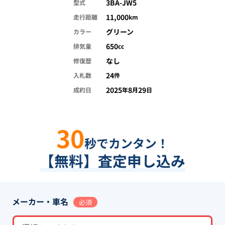
3BA-JW5
型式
11,000
走行距離
km
グリーン
カラー
650
排気量
cc
なし
修復歴
24
入札数
件
2025
8
29
成約日
年
月
日
30
秒でカンタン！
【無料】査定申し込み
メーカー・車名
必須