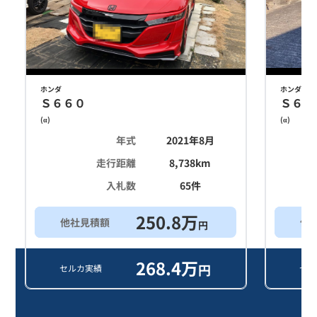
ホンダ
ホンダ
Ｓ６６０
Ｓ６６
(
α
)
(
α
)
年式
2021年8月
走行距離
8,738
km
入札数
65
件
250.8
万
他社見積額
他
円
268.4
万
円
セルカ実績
セル