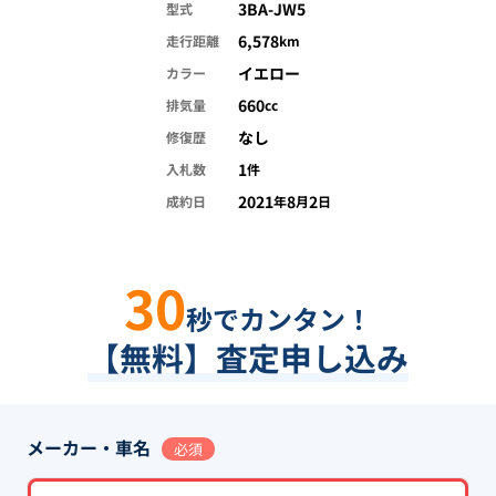
3BA-JW5
型式
6,578
走行距離
km
イエロー
カラー
660
排気量
cc
なし
修復歴
1
入札数
件
2021
8
2
成約日
年
月
日
30
秒でカンタン！
【無料】査定申し込み
メーカー・車名
必須