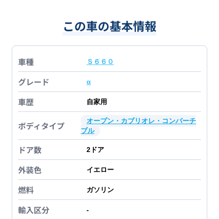
この車の基本情報
車種
Ｓ６６０
グレード
α
車歴
自家用
オープン・カブリオレ・コンバーチ
ボディタイプ
ブル
ドア数
2
ドア
外装色
イエロー
燃料
ガソリン
輸入区分
-