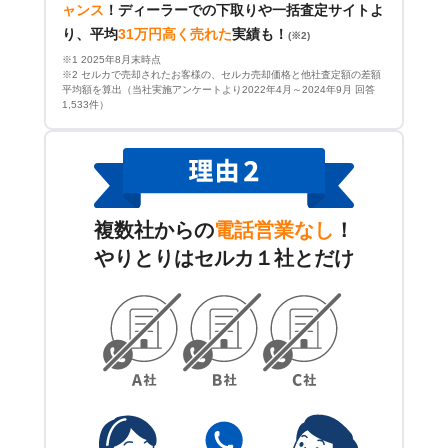
ャンス
！
ディーラーでの下取りや一括査定サイトよ
り、平均
31万円高く売れた
実績も！
(※2)
※1 2025年8月末時点
※2 セルカで売却されたお客様の、セルカ売却価格と他社査定額の差額
平均額を算出（当社実施アンケートより2022年4月～2024年9月 回答
1,533件）
複数社からの
電話営業なし
！
やりとりはセルカ１社とだけ