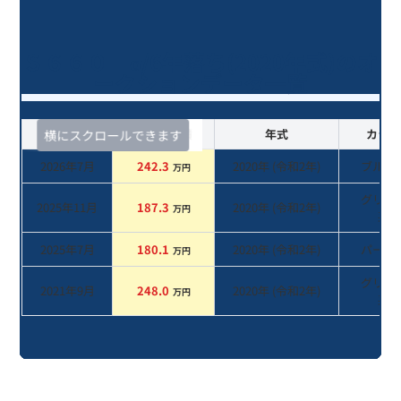
Ｓ６６０ α/6年落ち(2020年式)のオ
ークションデータ一覧
査定時期
セルカ実績
年式
カラー
横にスクロールできます
2026年7月
242.3
2020
年 (
令和2年
)
ブルー
万円
グリー
2025年11月
187.3
2020
年 (
令和2年
)
万円
系
2025年7月
180.1
2020
年 (
令和2年
)
パール
万円
グリー
2021年9月
248.0
2020
年 (
令和2年
)
万円
系