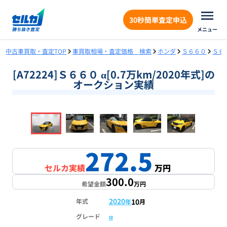
30秒簡単査定申込
メニュー
中古車買取・査定TOP
車買取相場・査定価格 検索
ホンダ
Ｓ６６０
Ｓ６
[A72224]Ｓ６６０ α[0.7万km/2020年式]の
オークション実績
❮
❯
1
/
18
272.5
セルカ実績
万円
300.0
希望金額
万円
2020
10
年式
年
月
α
グレード