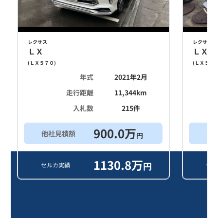
レクサス
レクサス
ＬＸ
ＬＸ
(
ＬＸ５７０
)
(
ＬＸ５７
年式
2021年2月
走行距離
11,344
km
入札数
215
件
900.0
万
他社見積額
ス
円
1130.8
万
円
セルカ実績
セル