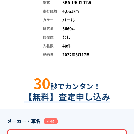
3BA-URJ201W
型式
4,661
走行距離
km
パール
カラー
5660
排気量
cc
なし
修復歴
40
入札数
件
2022
5
17
成約日
年
月
日
30
秒でカンタン！
【無料】査定申し込み
メーカー・車名
必須