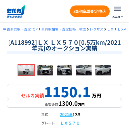
30秒簡単査定申込
メニュー
中古車買取・査定TOP
車買取相場・査定価格 検索
レクサス
ＬＸ
ＬＸの
[A118992]ＬＸ ＬＸ５７０[0.5万km/2021
年式]のオークション実績
❮
❯
1
/
18
1150.1
セルカ実績
万円
1300.0
希望金額
万円
2021
12
年式
年
月
ＬＸ５７０
グレード