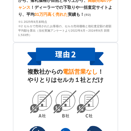
から、落札価格が自然と吊り上がり、
高額売却のチ
ャンス
！
ディーラーでの下取りや一括査定サイトよ
り、平均
31万円高く売れた
実績も！
(※2)
※1 2025年8月末時点
※2 セルカで売却されたお客様の、セルカ売却価格と他社査定額の差額
平均額を算出（当社実施アンケートより2022年4月～2024年9月 回答
1,533件）
複数社からの
電話営業なし
！
やりとりはセルカ１社とだけ