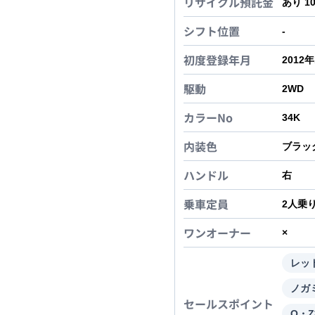
リサイクル預託金
あり 1
シフト位置
-
初度登録年月
2012
駆動
2WD
カラーNo
34K
内装色
ブラッ
ハンドル
右
乗車定員
2
人乗
ワンオーナー
×
レッ
ノガ
セールスポイント
O・