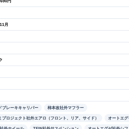
0690円
年11月
ク
り
ドブレーキキャリパー
柿本改社外マフラー
ミプロジェクト社外エアロ（フロント、リア、サイド）
オートエグ
Z社外ホイール
TEIN社外サスペンション
オートエグゼ社外シフ