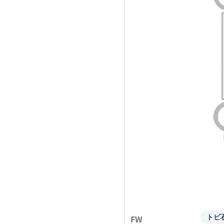
FW
トビ