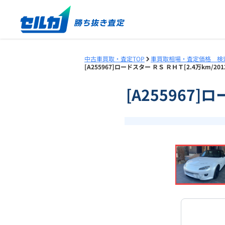
中古車買取・査定TOP
車買取相場・査定価格 検
[A255967]ロードスター ＲＳ ＲＨＴ[2.4万km/
[A255967]
❮