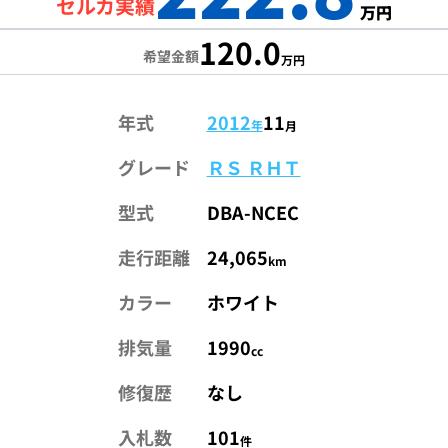
セルカ実績
万円
120.0
希望金額
万円
年式
2012
11
年
月
グレード
ＲＳ ＲＨＴ
型式
DBA-NCEC
走行距離
24,065
km
カラー
ホワイト
排気量
1990
cc
修復歴
なし
入札数
101
件