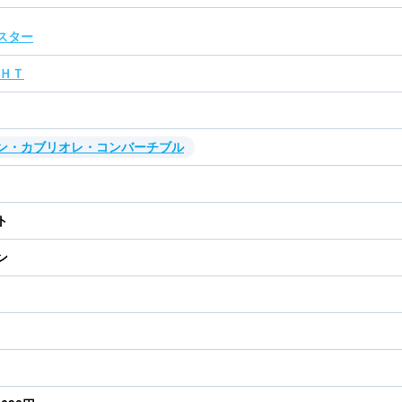
スター
ＲＨＴ
ン・カブリオレ・コンバーチブル
ト
ン