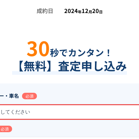
成約日
2024
12
20
年
月
日
30
秒でカンタン！
【無料】査定申し込み
ー・車名
必須
択してください
必須