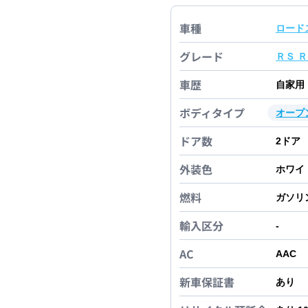
車種
ロード
グレード
ＲＳ 
車歴
自家用
ボディタイプ
オープ
ドア数
2
ドア
外装色
ホワイ
燃料
ガソリ
輸入区分
-
AC
AAC
新車保証書
あり