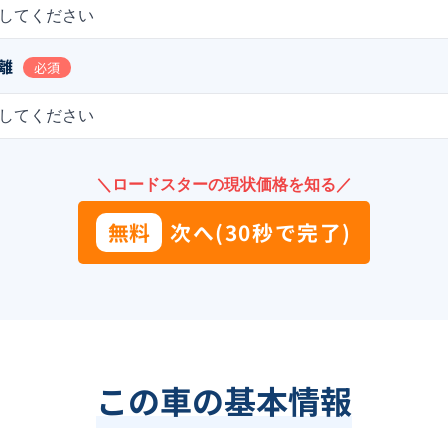
してください
離
必須
してください
＼ロードスターの現状価格を知る／
無料
次へ(30秒で完了)
この車の基本情報