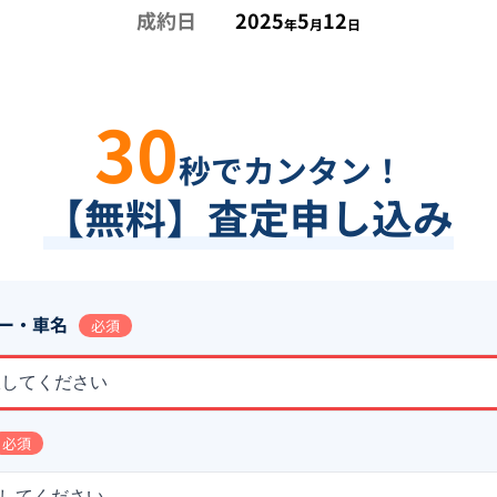
成約日
2025
5
12
年
月
日
30
秒でカンタン！
【無料】査定申し込み
ー・車名
必須
択してください
必須
してください