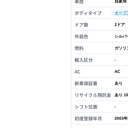
車歴
自家用
ボディタイプ
オープ
ドア数
2
ドア
外装色
シルバ
燃料
ガソリ
輸入区分
-
AC
AC
新車保証書
あり
リサイクル預託金
あり 1
シフト位置
-
初度登録年月
2003