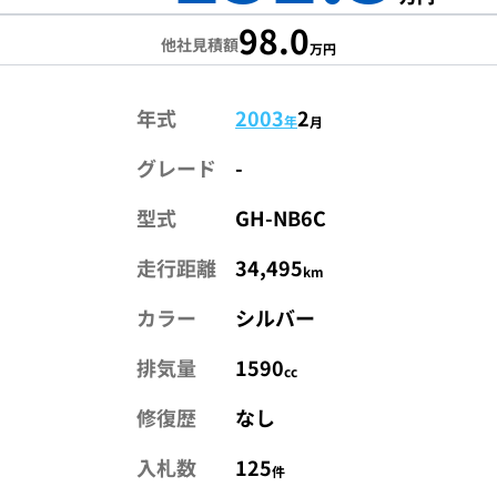
98.0
他社見積額
万円
年式
2003
2
年
月
グレード
-
型式
GH-NB6C
走行距離
34,495
km
カラー
シルバー
排気量
1590
cc
修復歴
なし
入札数
125
件