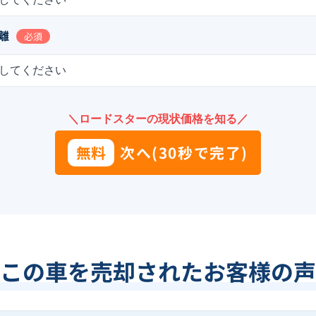
離
必須
してください
＼ロードスターの現状価格を知る／
無料
次へ(30秒で完了)
この車を売却されたお客様の声