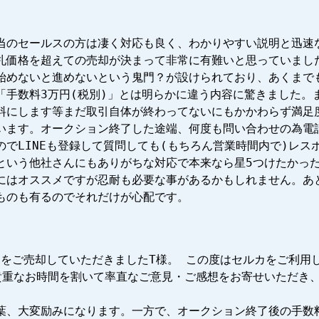
当のセールスの方は凄く対応も良く、わかりやすい説明と迅速
札価格を超えての売却が決まって非常に有難いと思っていまし
う始めないと進めないという鬼門？が設けられており、あくまで
「手数料3万円(税別)」とは明らかに違う内容に驚きました。ま
料にします等まだ取引自体が終わってないにもかかわらず満足
います。オークション終了した途端、何度も問い合わせの為電話
のでLINEも登録して質問しても(もちろん営業時間内で)レス
という他社さんにもありがちな対応で本来なら星5つけたかっ
にはオススメですが忍耐も必要な事があるかもしれません。あ
ものも有るのでそれだけが心配です。
ターをご売却していただきましたT様。 この度はセルカをご利用
貴重なお時間を割いて率直なご意見・ご感想をお寄せいただき
葉、大変励みになります。一方で、オークション終了後の手数