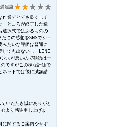
満足度
な作業でとても良くして
た。ところが終了した途
も選択式ではあるものの
たこの感想をSNSでシェ
度みたいな評価は普通に
しても出ないし、LINE
ポンスが悪いので勧誘は一
たのですがこの様な評価で
とネットでは後に減額請
していただき誠にありがと
、心より感謝申し上げま
料に関するご案内やサポ