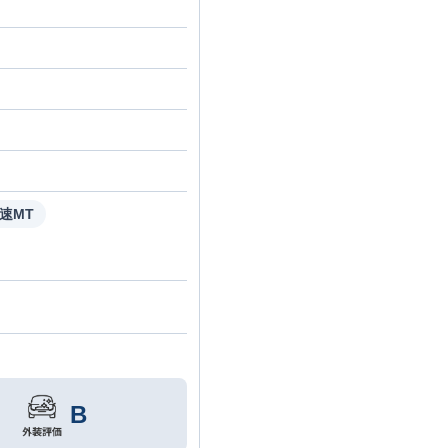
5速MT
B