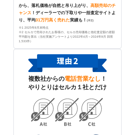
から、落札価格が自然と吊り上がり、
高額売却のチ
ャンス
！
ディーラーでの下取りや一括査定サイトよ
り、平均
31万円高く売れた
実績も！
(※2)
※1 2025年8月末時点
※2 セルカで売却されたお客様の、セルカ売却価格と他社査定額の差額
平均額を算出（当社実施アンケートより2022年4月～2024年9月 回答
1,533件）
複数社からの
電話営業なし
！
やりとりはセルカ１社とだけ