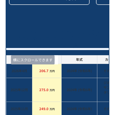
ロードスター Ｓスペシャルパッケ
ージ/2年落ち(2024年式)のオークシ
ョンデータ一覧
査定時期
セルカ実績
年式
カラー
横にスクロールできます
2026年4月
206.7
2024
年 (
令和6年
)
その他
万円
ジルコ
サンド
2025年12月
275.0
2024
年 (
令和6年
)
万円
タリッ
系
2025年11月
249.0
2024
年 (
令和6年
)
その他
万円