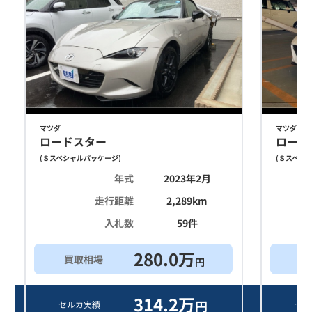
マツダ
マツダ
ロードスター
ロード
(
Ｓスペシャルパッケージ
)
(
Ｓスペシ
年式
2023年2月
走行距離
2,289
km
入札数
59
件
280.0
万
買取相場
買
円
314.2
万
円
セルカ実績
セル