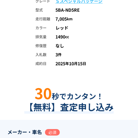
Ｓスペシャルパッケージ
グレード
5BA-ND5RE
型式
7,005
走行距離
km
レッド
カラー
1490
排気量
cc
なし
修復歴
3
入札数
件
2025
10
15
成約日
年
月
日
30
秒でカンタン！
【無料】査定申し込み
メーカー・車名
必須