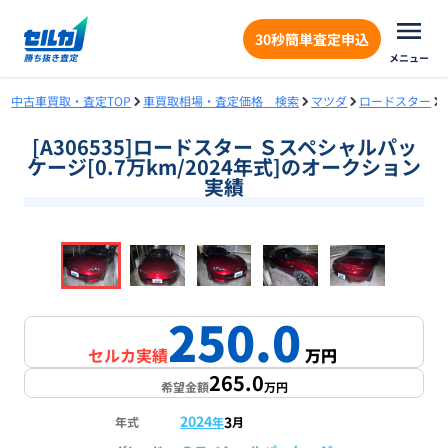
30秒簡単査定申込
メニュー
中古車買取・査定TOP
車買取相場・査定価格 検索
マツダ
ロードスター
[A306535]ロードスター Ｓスペシャルパッ
ケージ[0.7万km/2024年式]のオークション
実績
❮
❯
1
/
17
250.0
セルカ実績
万円
265.0
希望金額
万円
2024
3
年式
年
月