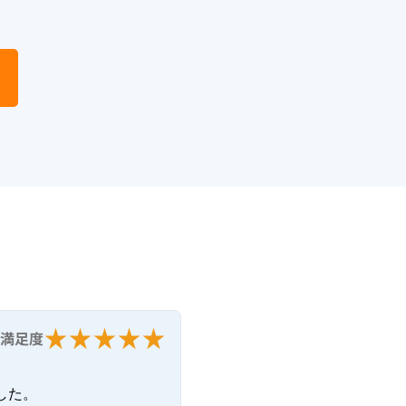
る
満足度


た。
