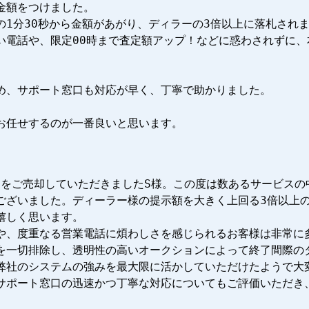
額をつけました。

1分30秒から金額があがり、ディラーの3倍以上に落札されま
い電話や、限定00時まで査定額アップ！などに惑わされずに、
め、サポート窓口も対応が早く、丁寧で助かりました。

お任せするのが一番良いと思います。
ターをご売却していただきましたS様。この度は数あるサービス
ございました。ディーラー様の提示額を大きく上回る3倍以上
しく思います。

や、度重なる営業電話に煩わしさを感じられるお客様は非常に
を一切排除し、透明性の高いオークションによって終了間際の
弊社のシステムの強みを最大限に活かしていただけたようで大変
サポート窓口の迅速かつ丁寧な対応についてもご評価いただき