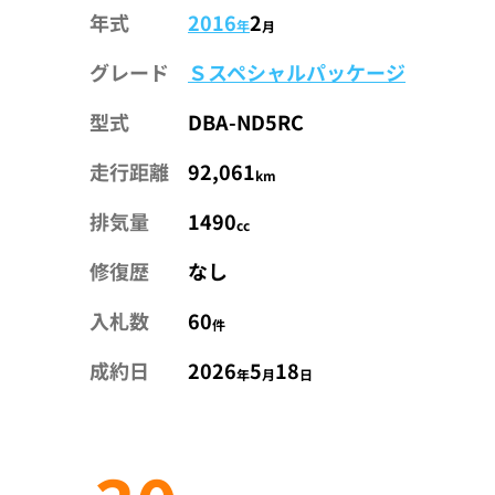
年式
2016
2
年
月
グレード
Ｓスペシャルパッケージ
型式
DBA-ND5RC
走行距離
92,061
km
排気量
1490
cc
修復歴
なし
入札数
60
件
成約日
2026
5
18
年
月
日