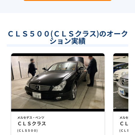
ＣＬＳ５００(ＣＬＳクラス)のオーク
ション実績
メルセデス・ベンツ
メルセデス
ＣＬＳクラス
ＣＬＳ
(
ＣＬＳ５００
)
(
ＣＬＳ５