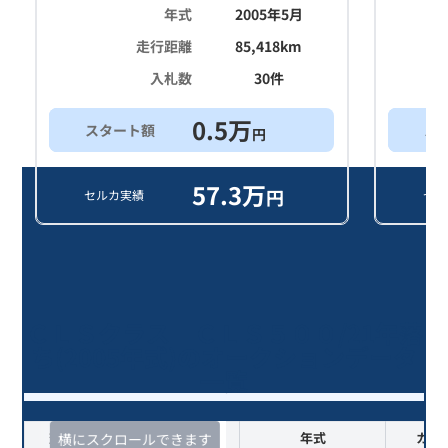
年式
2005年5月
走行距離
85,418
km
入札数
30
件
0.5
万
スタート額
ス
円
57.3
万
円
セルカ実績
セル
ＣＬＳクラス ＣＬＳ５００/21年落
ち(2005年式)のオークションデータ
一覧
査定時期
セルカ実績
年式
カラ
横にスクロールできます