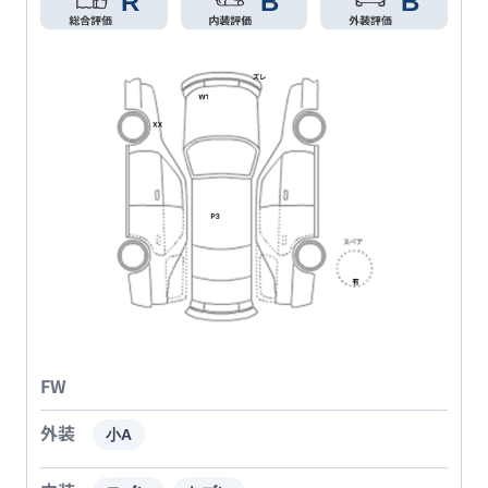
R
B
B
FW
外装
小A