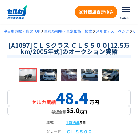
30秒簡単査定申込
メニュー
中古車買取・査定TOP
車買取相場・査定価格 検索
メルセデス・ベンツ
Ｃ
[A1097]ＣＬＳクラス ＣＬＳ５００[12.5万
km/2005年式]のオークション実績
❮
❯
1
/
16
48.4
セルカ実績
万円
85.0
希望金額
万円
2005
9
年式
年
月
ＣＬＳ５００
グレード