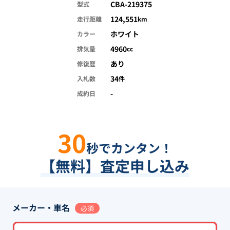
CBA-219375
型式
124,551
走行距離
km
ホワイト
カラー
4960
排気量
cc
あり
修復歴
34
入札数
件
-
成約日
30
秒でカンタン！
【無料】査定申し込み
メーカー・車名
必須