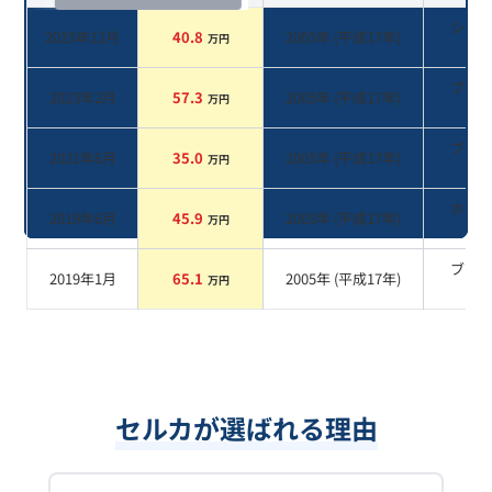
シル
2025年12月
40.8
2005
年 (
平成17年
)
万円
系
ブラ
2023年2月
57.3
2005
年 (
平成17年
)
万円
系
ブラ
2021年6月
35.0
2005
年 (
平成17年
)
万円
系
ホワ
2019年6月
45.9
2005
年 (
平成17年
)
万円
系
ブラ
2019年1月
65.1
2005
年 (
平成17年
)
万円
系
セルカが選ばれる理由