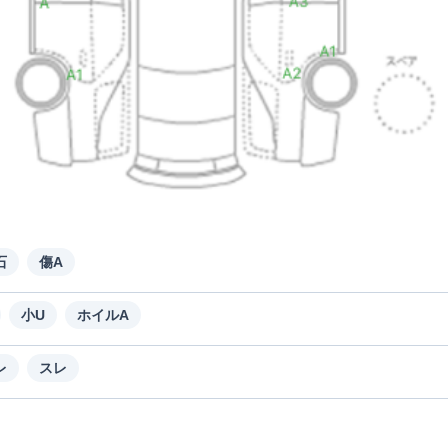
石
傷A
小U
ホイルA
レ
スレ