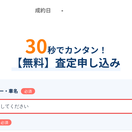
成約日
-
30
秒でカンタン！
【無料】査定申し込み
ー・車名
必須
択してください
必須