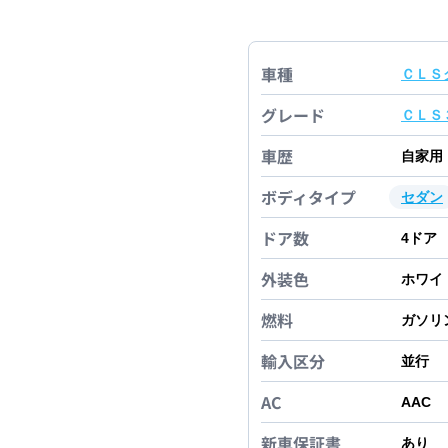
車種
ＣＬＳ
グレード
ＣＬＳ
車歴
自家用
ボディタイプ
セダン
ドア数
4
ドア
外装色
ホワイ
燃料
ガソリ
輸入区分
並行
AC
AAC
新車保証書
あり