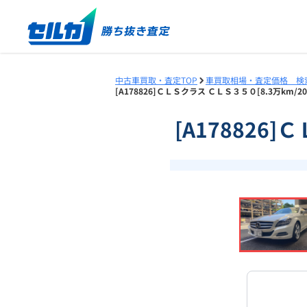
中古車買取・査定TOP
車買取相場・査定価格 検
[A178826]ＣＬＳクラス ＣＬＳ３５０[8.3万km
[A178826
❮