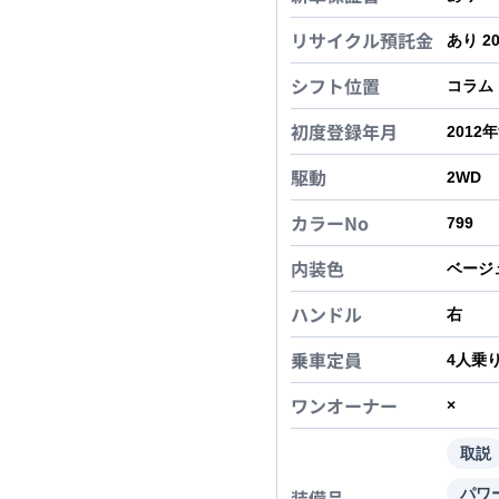
リサイクル預託金
あり 2
シフト位置
コラム
初度登録年月
2012
駆動
2WD
カラーNo
799
内装色
ベージ
ハンドル
右
乗車定員
4
人乗
ワンオーナー
×
取説
装備品
パワ