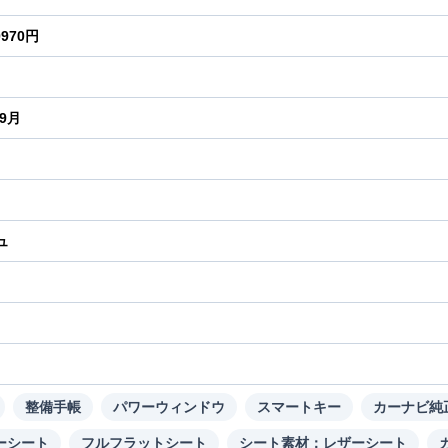
0970円
年9月
ュ
り
整備手帳
パワーウィンドウ
スマートキー
カーナビ純
ーシート
フルフラットシート
シート素材：レザーシート