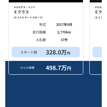
メルセデス・ベンツ
メルセデス
Ｅクラス
Ｅクラ
(
Ｅ２００ クーペ スポーツ
)
(
Ｅ２００ 
年式
2017年9月
走行距離
2,770
km
入札数
37
件
328.0
万
スタート額
ス
円
498.7
万
円
セルカ実績
セル
Ｅクラス Ｅ２００ クーペ スポー
ツ/8年落ち(2018年式)のオークショ