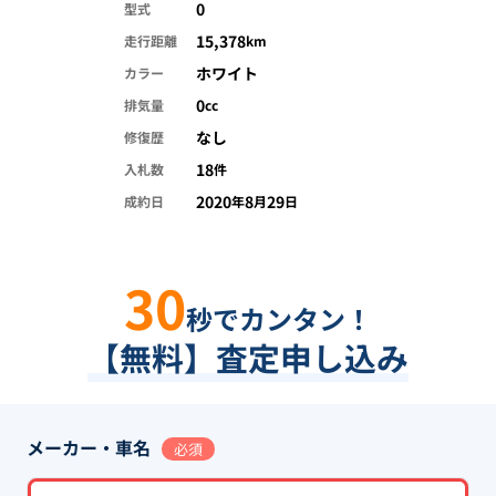
0
型式
15,378
走行距離
km
ホワイト
カラー
0
排気量
cc
なし
修復歴
18
入札数
件
2020
8
29
成約日
年
月
日
30
秒でカンタン！
【無料】査定申し込み
メーカー・車名
必須