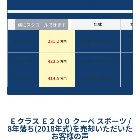
ンデータ一覧
査定時期
セルカ実績
年式
カラ
横にスクロールできます
ルビ
2024年4月
281.2
2018
年 (
平成30年
)
イト
万円
ド
2022年9月
423.5
2018
年 (
平成30年
)
グレ
万円
ブラ
2022年7月
414.5
2018
年 (
平成30年
)
万円
系
Ｅクラス Ｅ２００ クーペ スポーツ /
8年落ち(2018年式)を売却いただいた
お客様の声