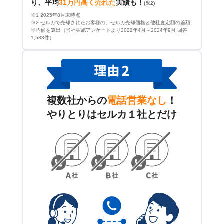
り、平均
31万円高く売れた
実績も！
(※2)
※1 2025年8月末時点
※2 セルカで売却されたお客様の、セルカ売却価格と他社査定額の差額
平均額を算出（当社実施アンケートより2022年4月～2024年9月 回答
1,533件）
複数社からの
電話営業なし
！
やりとりはセルカ１社とだけ