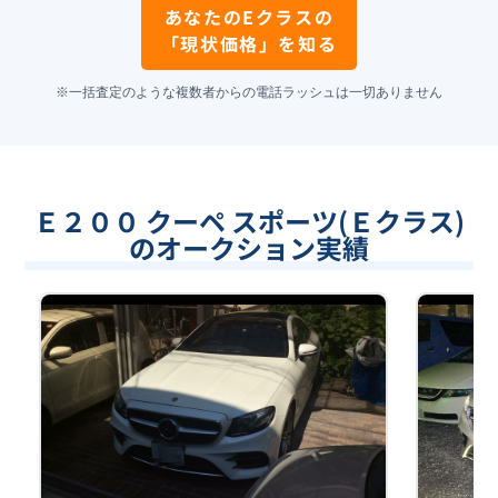
あなたの
Eクラス
の
「現状価格」を知る
※一括査定のような複数者からの電話ラッシュは一切ありません
Ｅ２００ クーペ スポーツ(Ｅクラス)
のオークション実績