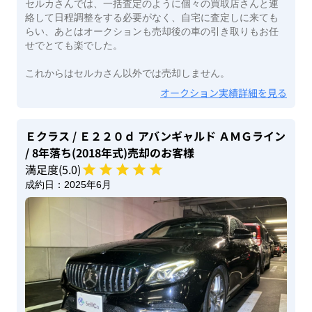
セルカさんでは、一括査定のように個々の買取店さんと連
絡して日程調整をする必要がなく、自宅に査定しに来ても
らい、あとはオークションも売却後の車の引き取りもお任
せでとても楽でした。
これからはセルカさん以外では売却しません。
オークション実績詳細を見る
Ｅクラス
/ Ｅ２２０ｄ アバンギャルド ＡＭＧライン
/ 8年落ち(2018年式)
売却のお客様
満足度(
5
.0)
成約日：
2025年6月