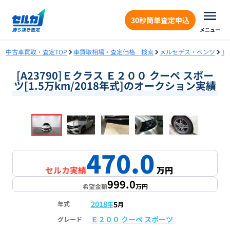
30秒簡単査定申込
メニュー
中古車買取・査定TOP
車買取相場・査定価格 検索
メルセデス・ベンツ
Ｅ
[A23790]Ｅクラス Ｅ２００ クーペ スポー
ツ[1.5万km/2018年式]のオークション実績
❮
❯
1
/
16
470.0
セルカ実績
万円
999.0
希望金額
万円
2018
5
年式
年
月
Ｅ２００ クーペ スポーツ
グレード