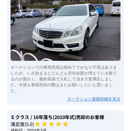
オークションでの車両売却は初めてでかなり不安はありま
したが、いざ始まるとどんどん売却金額が増えていき観て
るのが面白く、最終高値で入札して頂き大変満足しまし
た。今後も車両売却の際はまたお願いしたいと思いまし
た。
オークション実績詳細を見る
Ｅクラス
/ 16年落ち(2010年式)
売却のお客様
満足度(
5
.0)
成約日：
2024年3月