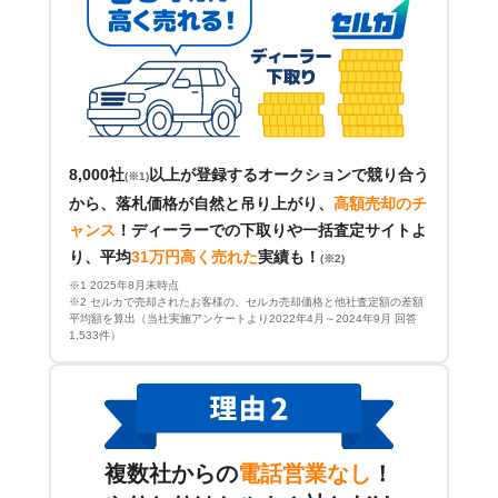
8,000社
以上が登録するオークションで競り合う
(※1)
から、落札価格が自然と吊り上がり、
高額売却のチ
ャンス
！
ディーラーでの下取りや一括査定サイトよ
り、平均
31万円高く売れた
実績も！
(※2)
※1 2025年8月末時点
※2 セルカで売却されたお客様の、セルカ売却価格と他社査定額の差額
平均額を算出（当社実施アンケートより2022年4月～2024年9月 回答
1,533件）
複数社からの
電話営業なし
！