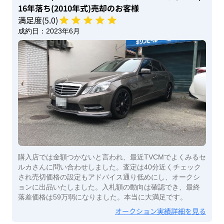
16年落ち(2010年式)
売却のお客様
満足度(
5
.0)
成約日：
2023年6月
購入店では金額つかないと言われ、最近TVCMでよくみるセ
ルカさんに問い合わせしました。査定は40分近くチェック
され売切価格の設定もアドバイス通り低めにし、オークシ
ョンに出品いたしました。入札額の動向は確認でき、最終
落差価格は59万弱になりました。本当に大満足です。
オークション実績詳細を見る