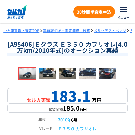
30秒簡単査定申込
メニュー
中古車買取・査定TOP
車買取相場・査定価格 検索
メルセデス・ベンツ
Ｅ
[A95406]Ｅクラス Ｅ３５０ カブリオレ[4.0
万km/2010年式]のオークション実績
❮
❯
1
/
18
183.1
セルカ実績
万円
185.0
希望金額
万円
2010
6
年式
年
月
Ｅ３５０ カブリオレ
グレード