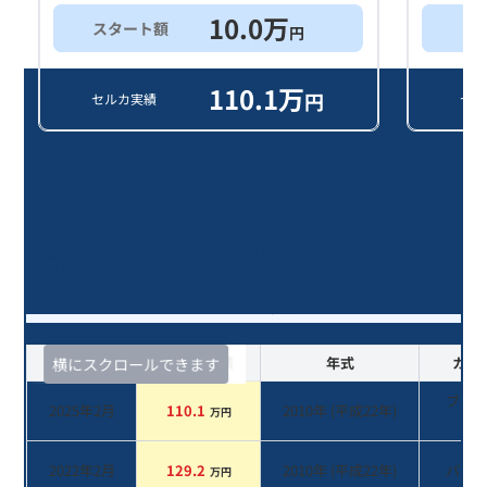
10.0
万
スタート額
買
円
110.1
万
円
セルカ実績
セル
Ｅクラス Ｅ３５０ カブリオレ/16
年落ち(2010年式)のオークションデ
ータ一覧
査定時期
セルカ実績
年式
カラ
横にスクロールできます
ブラ
2025年2月
110.1
2010
年 (
平成22年
)
万円
系
2022年2月
129.2
2010
年 (
平成22年
)
パー
万円