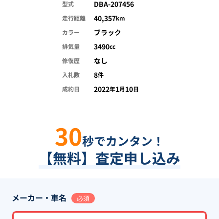
DBA-207456
型式
40,357
走行距離
km
ブラック
カラー
3490
排気量
cc
なし
修復歴
8
入札数
件
2022
1
10
成約日
年
月
日
30
秒でカンタン！
【無料】査定申し込み
メーカー・車名
必須