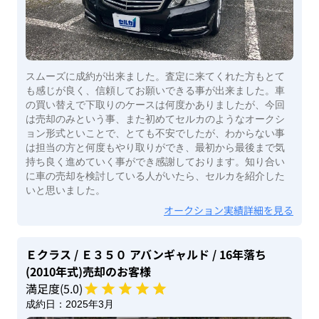
スムーズに成約が出来ました。査定に来てくれた方もとて
も感じが良く、信頼してお願いできる事が出来ました。車
の買い替えで下取りのケースは何度かありましたが、今回
は売却のみという事、また初めてセルカのようなオークシ
ョン形式といことで、とても不安でしたが、わからない事
は担当の方と何度もやり取りができ、最初から最後まで気
持ち良く進めていく事ができ感謝しております。知り合い
に車の売却を検討している人がいたら、セルカを紹介した
いと思いました。
オークション実績詳細を見る
Ｅクラス
/ Ｅ３５０ アバンギャルド
/ 16年落ち
(2010年式)
売却のお客様
満足度(
5
.0)
成約日：
2025年3月