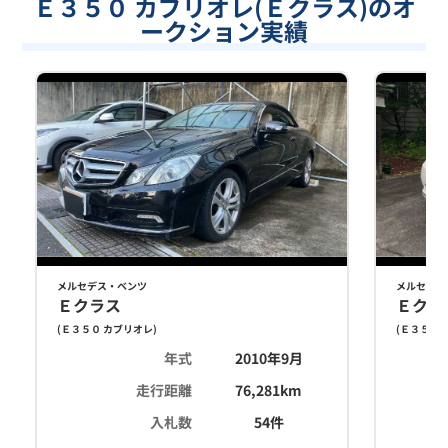
Ｅ３５０ カブリオレ(Ｅクラス)のオ
ークション実績
メルセデス・ベンツ
メルセデス
Ｅクラス
Ｅクラ
(
Ｅ３５０ カブリオレ
)
(
Ｅ３５０ 
年式
2010年9月
走行距離
76,281
km
入札数
54
件