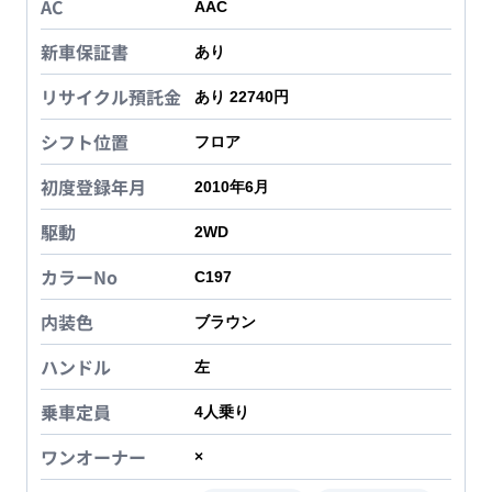
AC
AAC
新車保証書
あり
リサイクル預託金
あり 22740円
シフト位置
フロア
初度登録年月
2010年6月
駆動
2WD
カラーNo
C197
内装色
ブラウン
ハンドル
左
乗車定員
4
人乗り
ワンオーナー
×