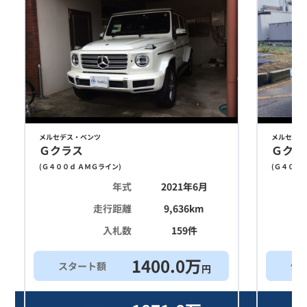
メルセデス・ベンツ
メルセデス
Ｇクラス
Ｇクラ
(
Ｇ４００ｄ ＡＭＧライン
)
(
Ｇ４００ｄ
年式
2021年6月
走行距離
9,636
km
入札数
159
件
1400.0
万
スタート額
他
円