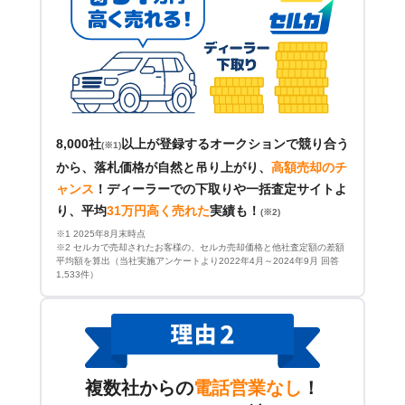
8,000社
以上が登録するオークションで競り合う
(※1)
から、落札価格が自然と吊り上がり、
高額売却のチ
ャンス
！
ディーラーでの下取りや一括査定サイトよ
り、平均
31万円高く売れた
実績も！
(※2)
※1 2025年8月末時点
※2 セルカで売却されたお客様の、セルカ売却価格と他社査定額の差額
平均額を算出（当社実施アンケートより2022年4月～2024年9月 回答
1,533件）
複数社からの
電話営業なし
！