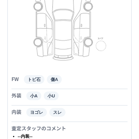
FW
トビ石
傷A
外装
小A
小U
内装
ヨゴレ
スレ
査定スタッフのコメント
--内装--