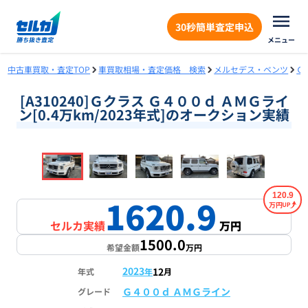
30秒簡単査定申込
メニュー
中古車買取・査定TOP
車買取相場・査定価格 検索
メルセデス・ベンツ
Ｇ
[A310240]Ｇクラス Ｇ４００ｄ ＡＭＧライ
ン[0.4万km/2023年式]のオークション実績
❮
❯
1
/
18
120.9
1620.9
万円
セルカ実績
万円
1500.0
希望金額
万円
2023
12
年式
年
月
Ｇ４００ｄ ＡＭＧライン
グレード