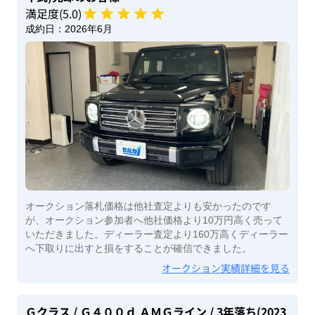
満足度(
5
.0)
成約日：
2026年6月
オークション落札価格は他社査定よりも安かったのです
が、オークション参加者へ他社価格より10万円高く売って
いただきました。ディーラー査定より160万高くディーラー
へ下取りに出すと損をすることが確信できました。
オークション実績詳細を見る
Ｇクラス
/ Ｇ４００ｄ ＡＭＧライン
/ 3年落ち(2023