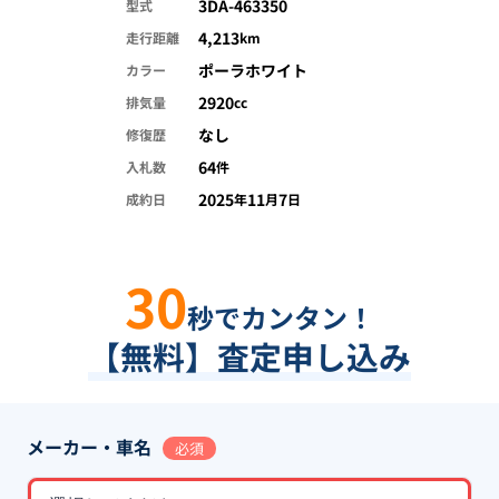
3DA-463350
型式
4,213
走行距離
km
ポーラホワイト
カラー
2920
排気量
cc
なし
修復歴
64
入札数
件
2025
11
7
成約日
年
月
日
30
秒でカンタン！
【無料】査定申し込み
メーカー・車名
必須