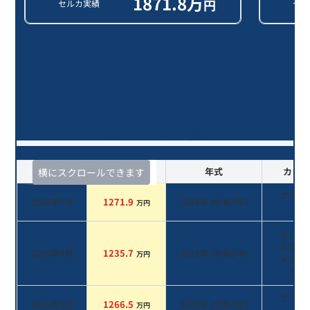
1871.8
万
円
セルカ実績
セル
Ｇクラス Ｇ４００ｄ ＡＭＧライ
ン/3年落ち(2023年式)のオークショ
ンデータ一覧
査定時期
セルカ実績
年式
カラー
横にスクロールできます
ブラッ
2026年7月
1271.9
2023
年 (
令和5年
)
万円
系
オパリ
ホワイ
2026年4月
1235.7
2023
年 (
令和5年
)
万円
メタリ
ク
系
ブラッ
2026年3月
1266.5
2023
年 (
令和5年
)
万円