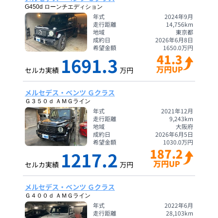
G450d ローンチエディション
年式
2024年9月
走行距離
14,756
km
地域
東京都
成約日
2026年6月8日
希望金額
1650.0
万円
41.3
1691.3
万円UP
セルカ実績
万円
メルセデス・ベンツ Ｇクラス
Ｇ３５０ｄ ＡＭＧライン
年式
2021年12月
走行距離
9,243
km
地域
大阪府
成約日
2026年6月5日
希望金額
1030.0
万円
187.2
1217.2
万円UP
セルカ実績
万円
メルセデス・ベンツ Ｇクラス
Ｇ４００ｄ ＡＭＧライン
年式
2022年6月
走行距離
28,103
km