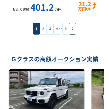
21.2
401.2
万円UP
セルカ実績
万円
1
2
3
4
9
・・・
Ｇクラスの高額オークション実績