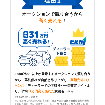
オークションで競り合うから
高く売れる
！
8,000社
以上が登録するオークションで競り合う
(※1)
から、落札価格が自然と吊り上がり、
高額売却のチ
ャンス
！
ディーラーでの下取りや一括査定サイトよ
り、平均
31万円高く売れた
実績も！
(※2)
※1 2025年8月末時点
※2 セルカで売却されたお客様の、セルカ売却価格と他社査定額の差額
平均額を算出（当社実施アンケートより2022年4月～2024年9月 回答