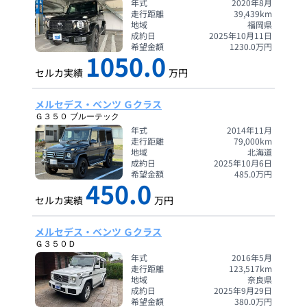
年式
2020年8月
走行距離
39,439
km
地域
福岡県
成約日
2025年10月11日
希望金額
1230.0
万円
1050.0
セルカ実績
万円
メルセデス・ベンツ Ｇクラス
Ｇ３５０ ブルーテック
年式
2014年11月
走行距離
79,000
km
地域
北海道
成約日
2025年10月6日
希望金額
485.0
万円
450.0
セルカ実績
万円
メルセデス・ベンツ Ｇクラス
Ｇ３５０Ｄ
年式
2016年5月
走行距離
123,517
km
地域
奈良県
成約日
2025年9月29日
希望金額
380.0
万円