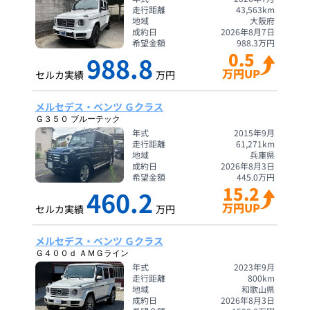
走行距離
43,563
km
地域
大阪府
成約日
2026年8月7日
希望金額
988.3
万円
0.5
988.8
万円UP
セルカ実績
万円
メルセデス・ベンツ Ｇクラス
Ｇ３５０ ブルーテック
年式
2015年9月
走行距離
61,271
km
地域
兵庫県
成約日
2026年8月3日
希望金額
445.0
万円
15.2
460.2
万円UP
セルカ実績
万円
メルセデス・ベンツ Ｇクラス
Ｇ４００ｄ ＡＭＧライン
年式
2023年9月
走行距離
800
km
地域
和歌山県
成約日
2026年8月3日