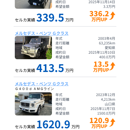
成約日
2025年11月14日
希望金額
3.3
万円
336.2
339.5
万円UP
セルカ実績
万円
メルセデス・ベンツ Ｇクラス
年式
2003年4月
走行距離
63,235
km
地域
愛知県
成約日
2025年11月10日
希望金額
400.0
万円
13.5
413.5
万円UP
セルカ実績
万円
メルセデス・ベンツ Ｇクラス
Ｇ４００ｄ ＡＭＧライン
年式
2023年12月
走行距離
4,213
km
地域
山口県
成約日
2025年11月7日
希望金額
1500.0
万円
120.9
1620.9
万円UP
セルカ実績
万円