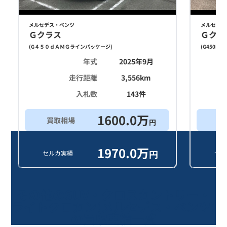
メルセデス・ベンツ
メルセデス
Ｇクラス
Ｇクラ
(
G４５０ｄＡＭＧラインパッケージ
)
(
G450D
)
年式
2025年9月
走行距離
3,556
km
入札数
143
件
1600.0
万
買取相場
買
円
1970.0
万
円
セルカ実績
セル
その他の
SUV・クロスカントリー・
ライトクロカン
(
メルセデス・ベンツ
)
の買取実績一覧