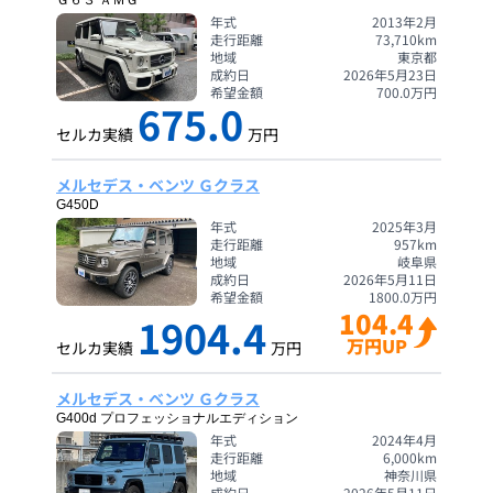
Ｇ６３ ＡＭＧ
年式
2013年2月
走行距離
73,710
km
地域
東京都
成約日
2026年5月23日
希望金額
700.0
万円
675.0
セルカ実績
万円
メルセデス・ベンツ Ｇクラス
G450D
年式
2025年3月
走行距離
957
km
地域
岐阜県
成約日
2026年5月11日
希望金額
1800.0
万円
104.4
1904.4
万円UP
セルカ実績
万円
メルセデス・ベンツ Ｇクラス
G400d プロフェッショナルエディション
年式
2024年4月
走行距離
6,000
km
地域
神奈川県
成約日
2026年5月11日