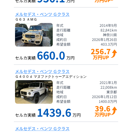
万円UP
セルカ実績
万円
メルセデス・ベンツ Ｇクラス
Ｇ６３ ＡＭＧ
年式
2014年9月
走行距離
82,841
km
地域
神奈川県
成約日
2026年1月26日
希望金額
403.3
万円
256.7
660.0
万円UP
セルカ実績
万円
メルセデス・ベンツ Ｇクラス
Ｇ４００ｄ マヌファクトゥーアエディション
年式
2021年1月
走行距離
22,008
km
地域
東京都
成約日
2026年1月12日
希望金額
1400.0
万円
39.6
1439.6
万円UP
セルカ実績
万円
メルセデス・ベンツ Ｇクラス