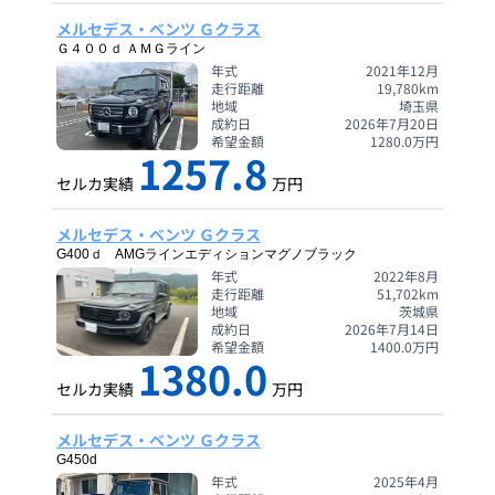
メルセデス・ベンツ Ｇクラス
Ｇ４００ｄ ＡＭＧライン
年式
2021年12月
走行距離
19,780
km
地域
埼玉県
成約日
2026年7月20日
希望金額
1280.0
万円
1257.8
セルカ実績
万円
メルセデス・ベンツ Ｇクラス
G400ｄ AMGラインエディションマグノブラック
年式
2022年8月
走行距離
51,702
km
地域
茨城県
成約日
2026年7月14日
希望金額
1400.0
万円
1380.0
セルカ実績
万円
メルセデス・ベンツ Ｇクラス
G450d
年式
2025年4月