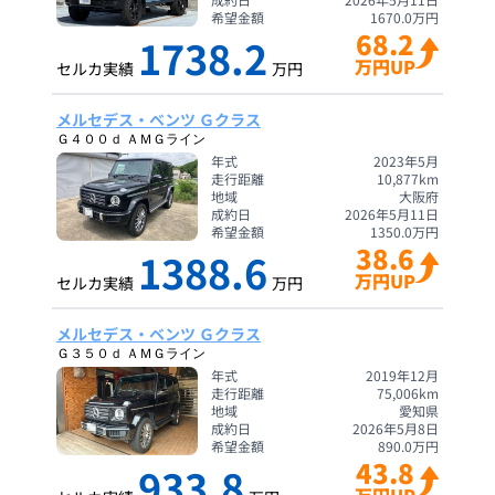
希望金額
1670.0
万円
68.2
1738.2
万円UP
セルカ実績
万円
メルセデス・ベンツ Ｇクラス
Ｇ４００ｄ ＡＭＧライン
年式
2023年5月
走行距離
10,877
km
地域
大阪府
成約日
2026年5月11日
希望金額
1350.0
万円
38.6
1388.6
万円UP
セルカ実績
万円
メルセデス・ベンツ Ｇクラス
Ｇ３５０ｄ ＡＭＧライン
年式
2019年12月
走行距離
75,006
km
地域
愛知県
成約日
2026年5月8日
希望金額
890.0
万円
43.8
933.8