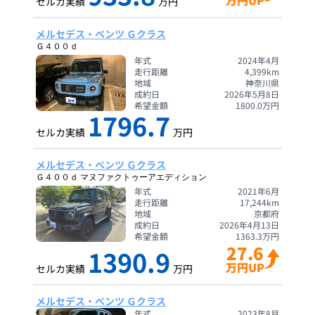
万円UP
セルカ実績
万円
メルセデス・ベンツ Ｇクラス
Ｇ４００ｄ
年式
2024年4月
走行距離
4,399
km
地域
神奈川県
成約日
2026年5月8日
希望金額
1800.0
万円
1796.7
セルカ実績
万円
メルセデス・ベンツ Ｇクラス
Ｇ４００ｄ マヌファクトゥーアエディション
年式
2021年6月
走行距離
17,244
km
地域
京都府
成約日
2026年4月13日
希望金額
1363.3
万円
27.6
1390.9
万円UP
セルカ実績
万円
メルセデス・ベンツ Ｇクラス
年式
2023年8月