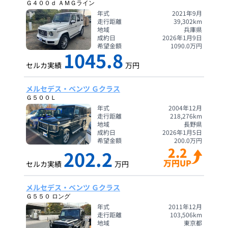
Ｇ４００ｄ ＡＭＧライン
年式
2021年9月
走行距離
39,302
km
地域
兵庫県
成約日
2026年1月9日
希望金額
1090.0
万円
1045.8
セルカ実績
万円
メルセデス・ベンツ Ｇクラス
Ｇ５００Ｌ
年式
2004年12月
走行距離
218,276
km
地域
長野県
成約日
2026年1月5日
希望金額
200.0
万円
2.2
202.2
万円UP
セルカ実績
万円
メルセデス・ベンツ Ｇクラス
Ｇ５５０ ロング
年式
2011年12月
走行距離
103,506
km
地域
東京都