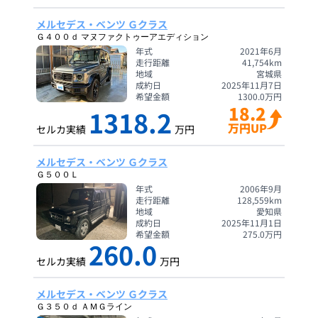
メルセデス・ベンツ Ｇクラス
Ｇ４００ｄ マヌファクトゥーアエディション
年式
2021年6月
走行距離
41,754
km
地域
宮城県
成約日
2025年11月7日
希望金額
1300.0
万円
18.2
1318.2
万円UP
セルカ実績
万円
メルセデス・ベンツ Ｇクラス
Ｇ５００Ｌ
年式
2006年9月
走行距離
128,559
km
地域
愛知県
成約日
2025年11月1日
希望金額
275.0
万円
260.0
セルカ実績
万円
メルセデス・ベンツ Ｇクラス
Ｇ３５０ｄ ＡＭＧライン