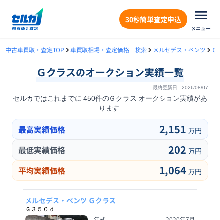
30秒簡単査定申込
メニュー
中古車買取・査定TOP
車買取相場・査定価格 検索
メルセデス・ベンツ
Ｇ
Ｇクラス
のオークション実績一覧
最終更新日 :
2026/08/07
セルカではこれまでに
450
件の
Ｇクラス
オークション実績があ
ります.
2,151
最高実績価格
万円
202
最低実績価格
万円
1,064
平均実績価格
万円
メルセデス・ベンツ Ｇクラス
Ｇ３５０ｄ
年式
2020年7月