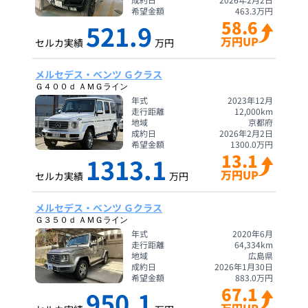
希望金額
463.3
万円
58.6
521.9
万円UP
セルカ実績
万円
メルセデス・ベンツ Ｇクラス
Ｇ４００ｄ ＡＭＧライン
年式
2023年12月
走行距離
12,000
km
地域
京都府
成約日
2026年2月2日
希望金額
1300.0
万円
13.1
1313.1
万円UP
セルカ実績
万円
メルセデス・ベンツ Ｇクラス
Ｇ３５０ｄ ＡＭＧライン
年式
2020年6月
走行距離
64,334
km
地域
広島県
成約日
2026年1月30日
希望金額
883.0
万円
67.1
950.1