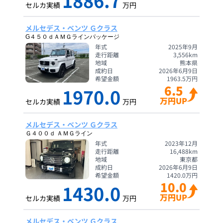
1886.7
セルカ実績
万円
メルセデス・ベンツ Ｇクラス
G４５０ｄＡＭＧラインパッケージ
年式
2025年9月
走行距離
3,556
km
地域
熊本県
成約日
2026年6月9日
希望金額
1963.5
万円
6.5
1970.0
万円UP
セルカ実績
万円
メルセデス・ベンツ Ｇクラス
Ｇ４００ｄ ＡＭＧライン
年式
2023年12月
走行距離
16,488
km
地域
東京都
成約日
2026年6月9日
希望金額
1420.0
万円
10.0
1430.0
万円UP
セルカ実績
万円
メルセデス・ベンツ Ｇクラス