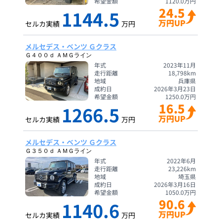
希望金額
1120.0
万円
24.5
1144.5
万円UP
セルカ実績
万円
メルセデス・ベンツ Ｇクラス
Ｇ４００ｄ ＡＭＧライン
年式
2023年11月
走行距離
18,798
km
地域
兵庫県
成約日
2026年3月23日
希望金額
1250.0
万円
16.5
1266.5
万円UP
セルカ実績
万円
メルセデス・ベンツ Ｇクラス
Ｇ３５０ｄ ＡＭＧライン
年式
2022年6月
走行距離
23,226
km
地域
埼玉県
成約日
2026年3月16日
希望金額
1050.0
万円
90.6
1140.6
万円UP
セルカ実績
万円