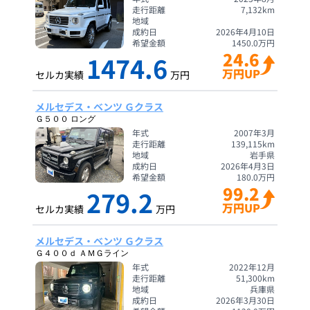
走行距離
7,132
km
地域
成約日
2026年4月10日
希望金額
1450.0
万円
24.6
1474.6
万円UP
セルカ実績
万円
メルセデス・ベンツ Ｇクラス
Ｇ５００ ロング
年式
2007年3月
走行距離
139,115
km
地域
岩手県
成約日
2026年4月3日
希望金額
180.0
万円
99.2
279.2
万円UP
セルカ実績
万円
メルセデス・ベンツ Ｇクラス
Ｇ４００ｄ ＡＭＧライン
年式
2022年12月
走行距離
51,300
km
地域
兵庫県
成約日
2026年3月30日