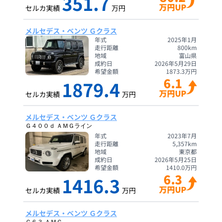
351.7
万円UP
セルカ実績
万円
メルセデス・ベンツ Ｇクラス
年式
2025年1月
走行距離
800
km
地域
富山県
成約日
2026年5月29日
希望金額
1873.3
万円
6.1
1879.4
万円UP
セルカ実績
万円
メルセデス・ベンツ Ｇクラス
Ｇ４００ｄ ＡＭＧライン
年式
2023年7月
走行距離
5,357
km
地域
東京都
成約日
2026年5月25日
希望金額
1410.0
万円
6.3
1416.3
万円UP
セルカ実績
万円
メルセデス・ベンツ Ｇクラス