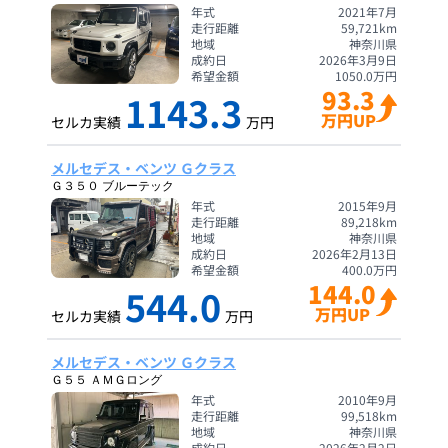
年式
2021年7月
走行距離
59,721
km
地域
神奈川県
成約日
2026年3月9日
希望金額
1050.0
万円
93.3
1143.3
万円UP
セルカ実績
万円
メルセデス・ベンツ Ｇクラス
Ｇ３５０ ブルーテック
年式
2015年9月
走行距離
89,218
km
地域
神奈川県
成約日
2026年2月13日
希望金額
400.0
万円
144.0
544.0
万円UP
セルカ実績
万円
メルセデス・ベンツ Ｇクラス
Ｇ５５ ＡＭＧロング
年式
2010年9月
走行距離
99,518
km
地域
神奈川県
成約日
2026年2月2日