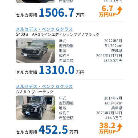
希望金額
1500.0
万円
6.7
1506.7
万円UP
セルカ実績
万円
メルセデス・ベンツ Ｇクラス
G400ｄ AMGラインエディションマグノブラック
年式
2022年8月
走行距離
51,702
km
地域
茨城県
成約日
2026年7月27日
希望金額
1350.0
万円
1310.0
セルカ実績
万円
メルセデス・ベンツ Ｇクラス
Ｇ３５０ ブルーテック
年式
2014年7月
走行距離
60,246
km
地域
兵庫県
成約日
2026年7月24日
希望金額
414.3
万円
38.2
452.5
万円UP
セルカ実績
万円