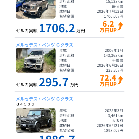
走行距離
15,133
km
地域
静岡県
成約日
2026年7月12日
希望金額
1700.0
万円
6.2
1706.2
万円UP
セルカ実績
万円
メルセデス・ベンツ Ｇクラス
年式
2006年1月
走行距離
143,363
km
地域
千葉県
成約日
2026年6月26日
希望金額
223.3
万円
72.4
295.7
万円UP
セルカ実績
万円
メルセデス・ベンツ Ｇクラス
Ｇ４５０ｄ
年式
2025年3月
走行距離
3,461
km
地域
大阪府
成約日
2026年6月21日
希望金額
1898.0
万円