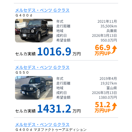
メルセデス・ベンツ Ｇクラス
Ｇ４００ｄ
年式
2021年11月
走行距離
35,500
km
地域
兵庫県
成約日
2026年3月13日
希望金額
950.0
万円
66.9
1016.9
万円UP
セルカ実績
万円
メルセデス・ベンツ Ｇクラス
Ｇ５５０
年式
2019年4月
走行距離
19,927
km
地域
富山県
成約日
2026年3月13日
希望金額
1380.0
万円
51.2
1431.2
万円UP
セルカ実績
万円
メルセデス・ベンツ Ｇクラス
Ｇ４００ｄ マヌファクトゥーアエディション