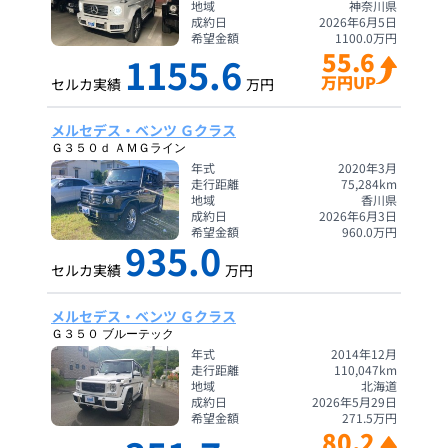
地域
神奈川県
成約日
2026年6月5日
希望金額
1100.0
万円
55.6
1155.6
万円UP
セルカ実績
万円
メルセデス・ベンツ Ｇクラス
Ｇ３５０ｄ ＡＭＧライン
年式
2020年3月
走行距離
75,284
km
地域
香川県
成約日
2026年6月3日
希望金額
960.0
万円
935.0
セルカ実績
万円
メルセデス・ベンツ Ｇクラス
Ｇ３５０ ブルーテック
年式
2014年12月
走行距離
110,047
km
地域
北海道
成約日
2026年5月29日
希望金額
271.5
万円
80.2