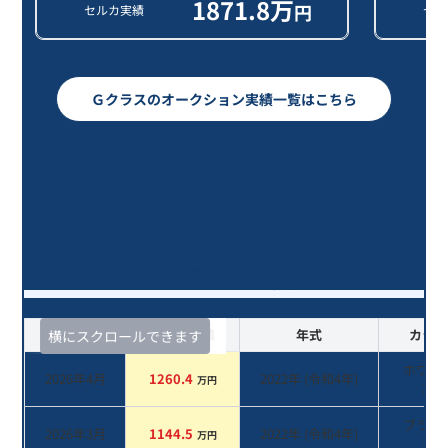
1871.8
万
円
セルカ実績
セル
Ｇクラスのオークション実績一覧はこちら
Ｇクラス Ｇ４００ｄ ＡＭＧライ
ン/4年落ち(2022年式)のオークショ
ンデータ一覧
査定時期
セルカ実績
年式
カラー
横にスクロールできます
ホワイ
2026年4月
1260.4
2022
年 (
令和4年
)
万円
系
ブラッ
2026年3月
1144.5
2022
年 (
令和4年
)
万円
系