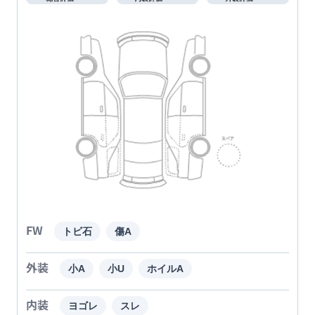
FW
トビ石
傷A
外装
小A
小U
ホイルA
内装
ヨゴレ
スレ