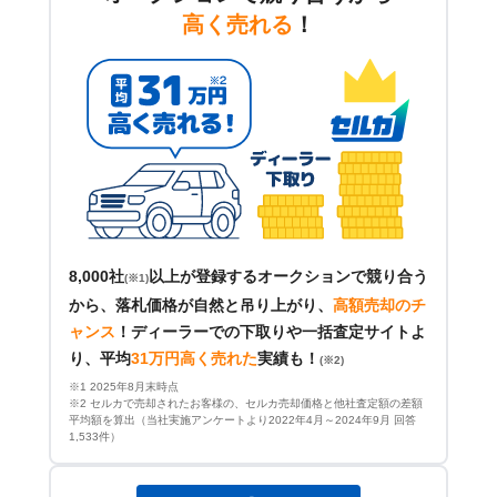
高く売れる
！
8,000社
以上が登録するオークションで競り合う
(※1)
から、落札価格が自然と吊り上がり、
高額売却のチ
ャンス
！
ディーラーでの下取りや一括査定サイトよ
り、平均
31万円高く売れた
実績も！
(※2)
※1 2025年8月末時点
※2 セルカで売却されたお客様の、セルカ売却価格と他社査定額の差額
平均額を算出（当社実施アンケートより2022年4月～2024年9月 回答
1,533件）