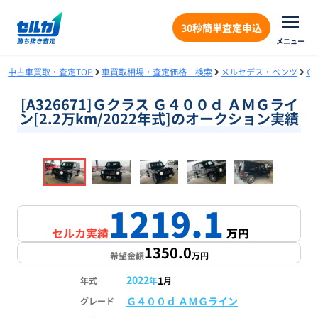
30秒簡単査定申込
メニュー
中古車買取・査定TOP
車買取相場・査定価格 検索
メルセデス・ベンツ
Ｇ
[A326671]Ｇクラス Ｇ４００ｄ ＡＭＧライ
ン[2.2万km/2022年式]のオークション実績
❮
❯
1
/
18
1219.1
セルカ実績
万円
1350.0
希望金額
万円
2022
1
年式
年
月
Ｇ４００ｄ ＡＭＧライン
グレード