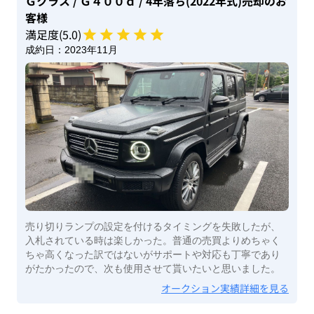
Ｇクラス
/ Ｇ４００ｄ
/ 4年落ち(2022年式)
売却のお
客様
満足度(
5
.0)
成約日：
2023年11月
売り切りランプの設定を付けるタイミングを失敗したが、
入札されている時は楽しかった。普通の売買よりめちゃく
ちゃ高くなった訳ではないがサポートや対応も丁寧であり
がたかったので、次も使用させて貰いたいと思いました。
オークション実績詳細を見る