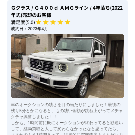
Ｇクラス
/ Ｇ４００ｄ ＡＭＧライン
/ 4年落ち(2022
年式)
売却のお客様
満足度(
5
.0)
成約日：
2023年4月
車のオークションの凄さを目の当たりにしました！最後の
残り5分とかになると、もの凄い金額が跳ね上がってメチャ
クチャ興奮しました！！
しかも、1時間前に既にオークションが終わってると勘違い
して、結局買取と大して変わらなかったなと思ってたら、
まさかのもう1時間あって、結果的に買取査定よりもだいぶ