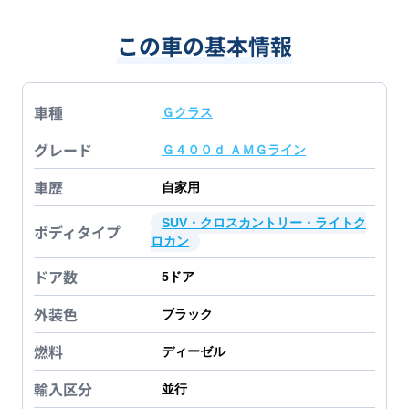
この車の基本情報
車種
Ｇクラス
グレード
Ｇ４００ｄ ＡＭＧライン
車歴
自家用
SUV・クロスカントリー・ライトク
ボディタイプ
ロカン
ドア数
5
ドア
外装色
ブラック
燃料
ディーゼル
輸入区分
並行