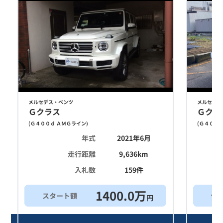
メルセデス・ベンツ
メルセデス
Ｇクラス
Ｇクラ
(
Ｇ４００ｄ ＡＭＧライン
)
(
Ｇ４００ｄ
年式
2021年6月
走行距離
9,636
km
入札数
159
件
1400.0
万
スタート額
他
円