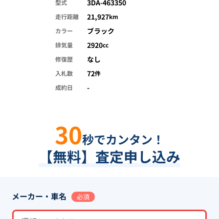
3DA-463350
型式
21,927
走行距離
km
ブラック
カラー
2920
排気量
cc
なし
修復歴
72
入札数
件
-
成約日
30
秒でカンタン！
【無料】査定申し込み
メーカー・車名
必須