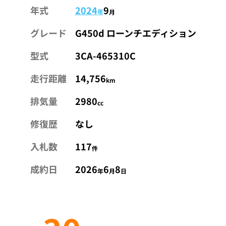
年式
2024
9
年
月
グレード
G450d ローンチエディション
型式
3CA-465310C
走行距離
14,756
km
排気量
2980
cc
修復歴
なし
入札数
117
件
成約日
2026
6
8
年
月
日