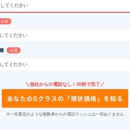
択してください
必須
してください
離
必須
してください
＼他社からの電話なし！30秒で完了／
あなたの
Gクラス
の
「現状価格」を知る
※一括査定のような複数者からの電話ラッシュは一切ありません