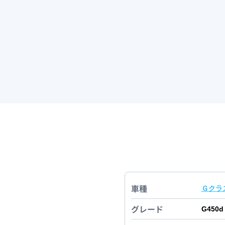
車種
Ｇクラ
グレード
G450