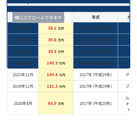
査定時期
セルカ実績
年式
カラ
横にスクロールできます
2026年3月
36.2
2017
年 (
平成29年
)
レッ
万円
2025年6月
39.8
2017
年 (
平成29年
)
その
万円
2023年7月
39.4
2017
年 (
平成29年
)
レッ
万円
2022年6月
140.3
2017
年 (
平成29年
)
レッ
万円
2021年11月
180.4
2017
年 (
平成29年
)
グレ
万円
2019年11月
131.3
2017
年 (
平成29年
)
ブル
万円
ムー
2026年8月
66.9
2017
年 (
平成29年
)
ォー
万円
レー