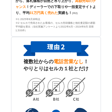
から、落札価格が自然と吊り上がり、
高額売却のチ
ャンス
！
ディーラーでの下取りや一括査定サイトよ
り、平均
31万円高く売れた
実績も！
(※2)
※1 2025年8月末時点
※2 セルカで売却されたお客様の、セルカ売却価格と他社査定額の差額
平均額を算出（当社実施アンケートより2022年4月～2024年9月 回答
1,533件）
複数社からの
電話営業なし
！
やりとりはセルカ１社とだけ