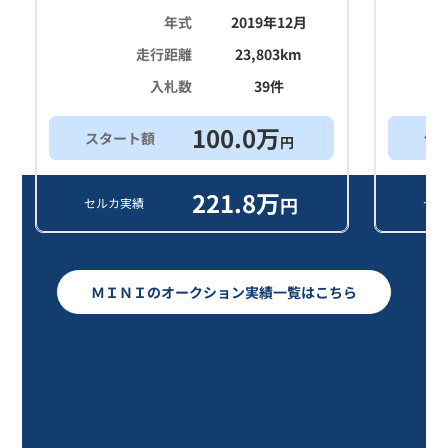
年式
2019年12月
走行距離
23,803
km
入札数
39
件
100.0
万
スタート額
他
円
221.8
万
円
セルカ実績
セル
ＭＩＮＩのオークション実績一覧はこちら
ＭＩＮＩ クーパー/9年落ち(2017年
式)のオークションデータ一覧