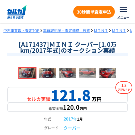
30秒簡単査定申込
メニュー
中古車買取・査定TOP
車買取相場・査定価格 検索
ＭＩＮＩ
ＭＩＮＩ
Ｍ
[A171437]ＭＩＮＩ クーパー[1.0万
km/2017年式]のオークション実績
❮
❯
1
/
18
1.8
121.8
万円
セルカ実績
万円
120.0
希望金額
万円
2017
1
年式
年
月
クーパー
グレード