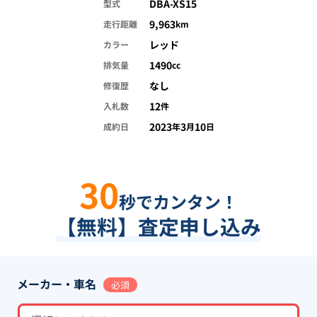
DBA-XS15
型式
9,963
走行距離
km
レッド
カラー
1490
排気量
cc
なし
修復歴
12
入札数
件
2023
3
10
成約日
年
月
日
30
秒でカンタン！
【無料】査定申し込み
メーカー・車名
必須