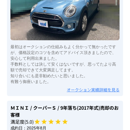
最初はオークションの仕組みもよく分かって無かったです
が、価格設定のコツを含めてアドバイス頂きましたので、
安心して利用出来ました。
手数料としては決して安くはないですが、思ってたより高
額で売却できて大変満足してます。
知り合いにも是非勧めたいと思いました。
有難う御座いました。
オークション実績詳細を見る
ＭＩＮＩ
/ クーパーＳ
/ 9年落ち(2017年式)
売却のお
客様
満足度(
5
.0)
成約日：
2025年8月