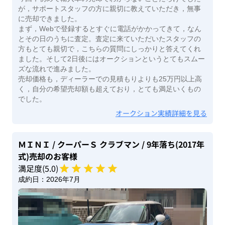
が，サポートスタッフの方に親切に教えていただき，無事
に売却できました。
まず，Webで登録するとすぐに電話がかかってきて，なん
とその日のうちに査定。査定に来ていただいたスタッフの
方もとても親切で，こちらの質問にしっかりと答えてくれ
ました。そして2日後にはオークションというとてもスムー
ズな流れで進みました。
売却価格も，ディーラーでの見積もりよりも25万円以上高
く，自分の希望売却額も超えており，とても満足いくもの
でした。
オークション実績詳細を見る
ＭＩＮＩ
/ クーパーＳ クラブマン
/ 9年落ち(2017年
式)
売却のお客様
満足度(
5
.0)
成約日：
2026年7月