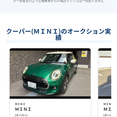
※一括査定のような複数者からの電話ラッシュは一切ありません
クーパー(ＭＩＮＩ)のオークション実
績
ＭＩＮＩ
ＭＩＮＩ
ＭＩＮＩ
ＭＩＮ
(
クーパー
)
(
クーパー
)