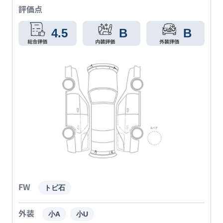
評価点
4.5
B
B
FW
トビ石
外装
小A
小U