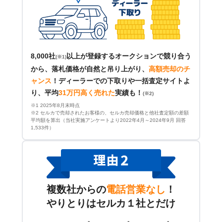
8,000社
以上が登録するオークションで競り合う
(※1)
から、落札価格が自然と吊り上がり、
高額売却のチ
ャンス
！
ディーラーでの下取りや一括査定サイトよ
り、平均
31万円高く売れた
実績も！
(※2)
※1 2025年8月末時点
※2 セルカで売却されたお客様の、セルカ売却価格と他社査定額の差額
平均額を算出（当社実施アンケートより2022年4月～2024年9月 回答
1,533件）
複数社からの
電話営業なし
！
やりとりはセルカ１社とだけ