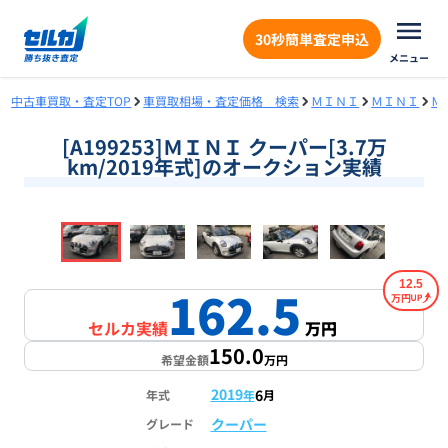
30秒簡単査定申込
メニュー
中古車買取・査定TOP
車買取相場・査定価格 検索
ＭＩＮＩ
ＭＩＮＩ
Ｍ
[A199253]ＭＩＮＩ クーパー[3.7万
km/2019年式]のオークション実績
❮
❯
1
/
18
12.5
162.5
万円
セルカ実績
万円
150.0
希望金額
万円
2019
6
年式
年
月
クーパー
グレード