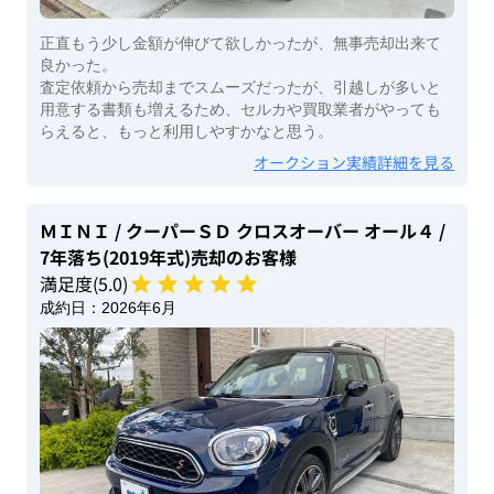
正直もう少し金額が伸びて欲しかったが、無事売却出来て
良かった。
査定依頼から売却までスムーズだったが、引越しが多いと
用意する書類も増えるため、セルカや買取業者がやっても
らえると、もっと利用しやすかなと思う。
オークション実績詳細を見る
ＭＩＮＩ
/ クーパーＳＤ クロスオーバー オール４
/
7年落ち(2019年式)
売却のお客様
満足度(
5
.0)
成約日：
2026年6月