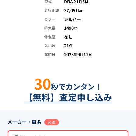
DBA-XU15M
型式
37,051
走行距離
km
シルバー
カラー
1490
排気量
cc
なし
修復歴
21
入札数
件
2023
9
11
成約日
年
月
日
30
秒でカンタン！
【無料】査定申し込み
メーカー・車名
必須