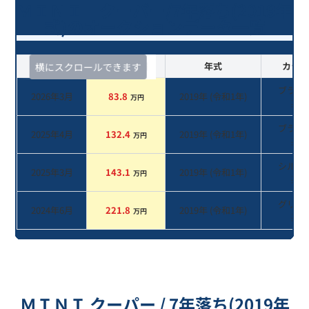
ＭＩＮＩ クーパー/7年落ち(2019年
式)のオークションデータ一覧
査定時期
セルカ実績
年式
カラー
横にスクロールできます
ブラウ
2026年3月
83.8
2019
年 (
令和1年
)
万円
系
ブラッ
2025年4月
132.4
2019
年 (
令和1年
)
万円
系
シルバ
2025年3月
143.1
2019
年 (
令和1年
)
万円
系
グリー
2024年6月
221.8
2019
年 (
令和1年
)
万円
系
ＭＩＮＩ クーパー / 7年落ち(2019年