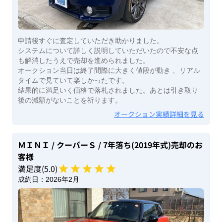
申請後すぐに査定していただき助かりました。
システムについて詳しく説明していただいたので不安な点
も解消したうえで売却を進められました。
オークション当日は終了間際に大きく値段が動き 、リアル
タイムで見ていて楽しかったです。
結果的に満足いく価格で落札されました。あとは引き取り
後の減額がないことを祈ります。
オークション実績詳細を見る
ＭＩＮＩ
/ クーパーＳ
/ 7年落ち(2019年式)
売却のお
客様
満足度(
5
.0)
成約日：
2026年2月