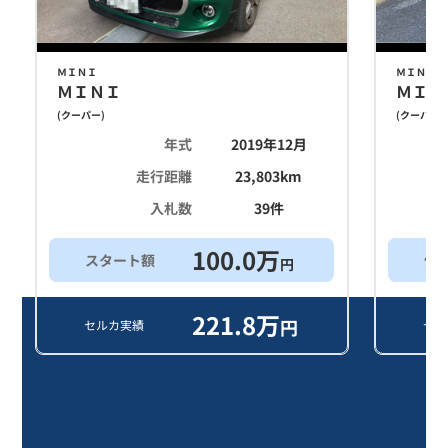
ＭＩＮＩ
ＭＩＮＩ
ＭＩＮＩ
ＭＩＮ
(
クーパー
)
(
クーパー
)
年式
2019年12月
走行距離
23,803
km
入札数
39
件
100.0
万
スタート額
他
円
221.8
万
円
セルカ実績
セル