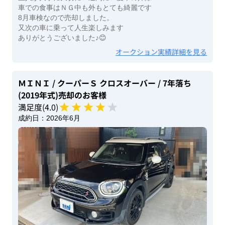
車での食事はＮＧ中も外もとても綺麗です
8月車検なので売却しました。
又次の車に乗って人生楽しみます
ありがとうございました♪😊
オークション実績詳細を見る
ＭＩＮＩ
/ クーパーＳ クロスオーバー
/ 7年落ち
(2019年式)
売却のお客様
満足度(
4
.0)
成約日：
2026年6月