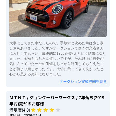
大事にしてきた車だったので、手放すと決めた時は少し寂
しさもありました。ですがオークションで多くの業者さん
に入札してもらい、最終的に195万円超えという結果になり
ました。金額ももちろん嬉しいですが、それ以上に自分が
気に入っていた一台の価値をしっかり評価してもらえたこ
とが何より嬉しかったです。大切に乗ってきて良かったと
心から思える売却になりました。
オークション実績詳細を見る
ＭＩＮＩ
/ ジョンクーパーワークス
/ 7年落ち(2019
年式)
売却のお客様
満足度(
4
.0)
成約日：
2026年1月