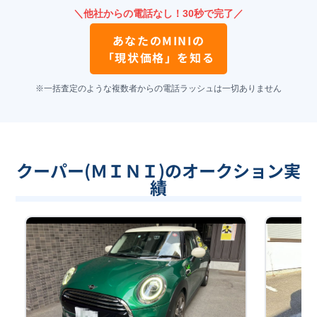
＼他社からの電話なし！30秒で完了／
あなたの
MINI
の
「現状価格」を知る
※一括査定のような複数者からの電話ラッシュは一切ありません
クーパー(ＭＩＮＩ)のオークション実
績