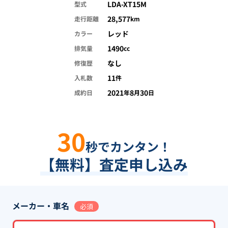
LDA-XT15M
型式
28,577
走行距離
km
レッド
カラー
1490
排気量
cc
なし
修復歴
11
入札数
件
2021
8
30
成約日
年
月
日
30
秒でカンタン！
【無料】査定申し込み
メーカー・車名
必須