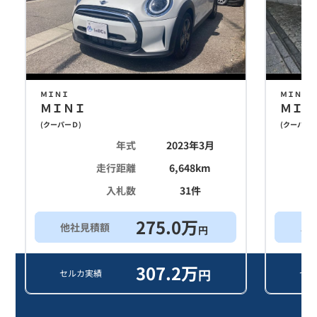
ＭＩＮＩ
ＭＩＮＩ
ＭＩＮＩ
ＭＩＮ
(
クーパーＤ
)
(
クーパー
年式
2023年3月
走行距離
6,648
km
入札数
31
件
275.0
万
他社見積額
ス
円
307.2
万
円
セルカ実績
セル