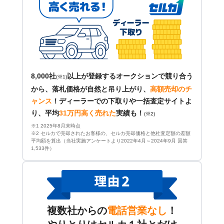
8,000社
以上が登録するオークションで競り合う
(※1)
から、落札価格が自然と吊り上がり、
高額売却のチ
ャンス
！
ディーラーでの下取りや一括査定サイトよ
り、平均
31万円高く売れた
実績も！
(※2)
※1 2025年8月末時点
※2 セルカで売却されたお客様の、セルカ売却価格と他社査定額の差額
平均額を算出（当社実施アンケートより2022年4月～2024年9月 回答
1,533件）
複数社からの
電話営業なし
！