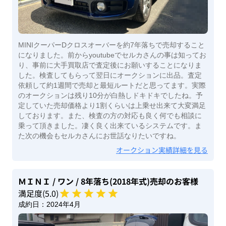
MINIクーパーDクロスオーバーを約7年落ちで売却すること
になりました。前からyoutubeでセルカさんの事は知ってお
り、事前に大手買取店で査定後にお願いすることになりま
した。検査してもらって翌日にオークションに出品。査定
依頼して約1週間で売却と最短ルートだと思ってます。実際
のオークションは残り10分が白熱しドキドキでしたね。予
定していた売却価格より1割くらいは上乗せ出来て大変満足
しております。また、検査の方の対応も良く何でも相談に
乗って頂きました。凄く良く出来ているシステムです。ま
た次の機会もセルカさんにお世話なりたいですね。
オークション実績詳細を見る
ＭＩＮＩ
/ ワン
/ 8年落ち(2018年式)
売却のお客様
満足度(
5
.0)
成約日：
2024年4月