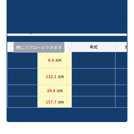
ＭＩＮＩ クーパーＤ/8年落ち(2018
年式)のオークションデータ一覧
査定時期
セルカ実績
年式
カラ
横にスクロールできます
シル
2024年12月
8.4
2018
年 (
平成30年
)
万円
系
ブラ
2023年3月
132.1
2018
年 (
平成30年
)
万円
系
2022年12月
29.4
2018
年 (
平成30年
)
レッ
万円
2022年11月
157.7
2018
年 (
平成30年
)
レッ
万円