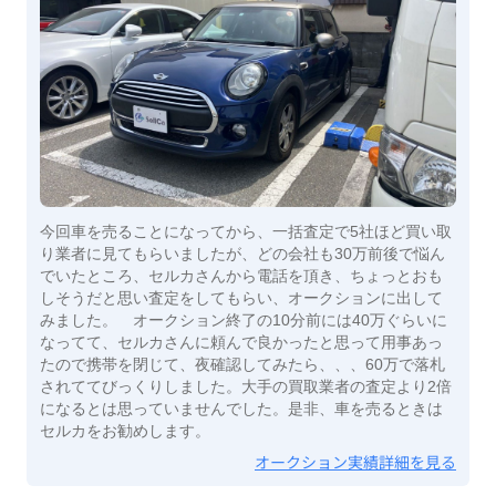
今回車を売ることになってから、一括査定で5社ほど買い取
り業者に見てもらいましたが、どの会社も30万前後で悩ん
でいたところ、セルカさんから電話を頂き、ちょっとおも
しそうだと思い査定をしてもらい、オークションに出して
みました。 オークション終了の10分前には40万ぐらいに
なってて、セルカさんに頼んで良かったと思って用事あっ
たので携帯を閉じて、夜確認してみたら、、、60万で落札
されててびっくりしました。大手の買取業者の査定より2倍
になるとは思っていませんでした。是非、車を売るときは
セルカをお勧めします。
オークション実績詳細を見る