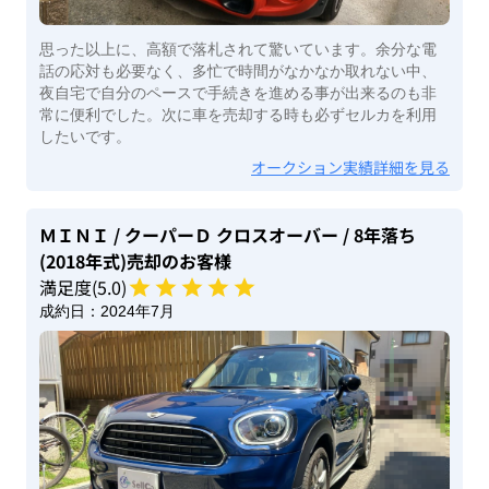
思った以上に、高額で落札されて驚いています。余分な電
話の応対も必要なく、多忙で時間がなかなか取れない中、
夜自宅で自分のペースで手続きを進める事が出来るのも非
常に便利でした。次に車を売却する時も必ずセルカを利用
したいです。
オークション実績詳細を見る
ＭＩＮＩ
/ クーパーＤ クロスオーバー
/ 8年落ち
(2018年式)
売却のお客様
満足度(
5
.0)
成約日：
2024年7月