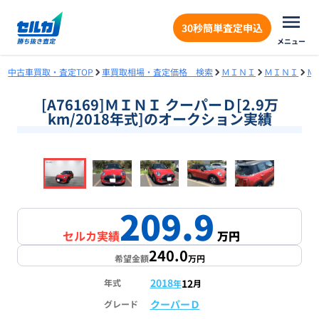
30秒簡単査定申込
メニュー
中古車買取・査定TOP
車買取相場・査定価格 検索
ＭＩＮＩ
ＭＩＮＩ
Ｍ
[A76169]ＭＩＮＩ クーパーＤ[2.9万
km/2018年式]のオークション実績
❮
❯
1
/
18
209.9
セルカ実績
万円
240.0
希望金額
万円
2018
12
年式
年
月
クーパーＤ
グレード