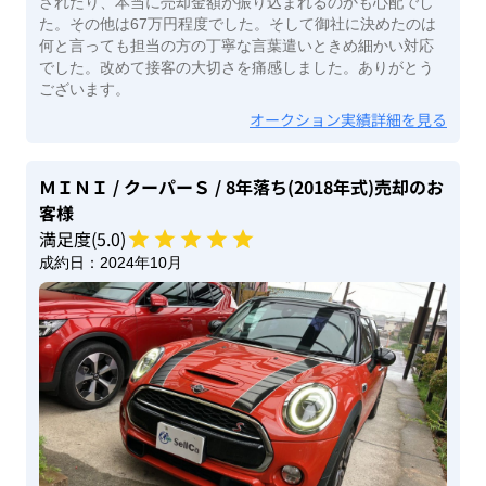
されたり、本当に売却金額が振り込まれるのかも心配でし
た。その他は67万円程度でした。そして御社に決めたのは
何と言っても担当の方の丁寧な言葉遣いときめ細かい対応
でした。改めて接客の大切さを痛感しました。ありがとう
ございます。
オークション実績詳細を見る
ＭＩＮＩ
/ クーパーＳ
/ 8年落ち(2018年式)
売却のお
客様
満足度(
5
.0)
成約日：
2024年10月