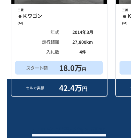
三菱
三菱
ｅＫワゴン
ｅＫワ
(
Ｍ
)
(
Ｍ
)
年式
2014年3月
走行距離
27,800
km
入札数
4
件
18.0
万
スタート額
ス
円
42.4
万
円
セルカ実績
セル
セルカが選ばれる理由