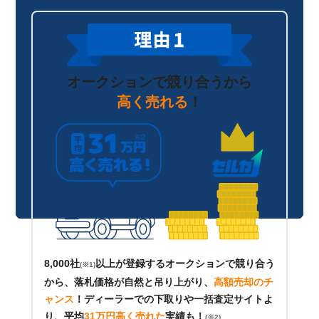
オークションで競り合うから
高く売れる
！
8,000社
以上が登録するオークションで競り合う
(※1)
から、落札価格が自然と吊り上がり、
高額売却のチ
ャンス
！
ディーラーでの下取りや一括査定サイトよ
り、平均
31万円高く売れた
実績も！
(※2)