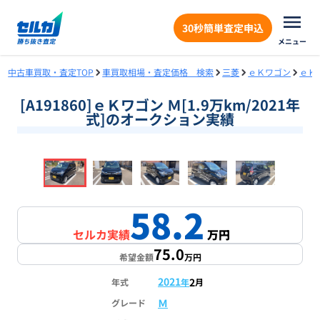
30秒簡単査定申込
メニュー
中古車買取・査定TOP
車買取相場・査定価格 検索
三菱
ｅＫワゴン
ｅＫ
[A191860]ｅＫワゴン Ｍ[1.9万km/2021年
式]のオークション実績
❮
❯
1
/
18
58.2
セルカ実績
万円
75.0
希望金額
万円
2021
2
年式
年
月
Ｍ
グレード