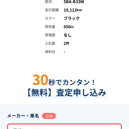
5BA-B33W
型式
19,112
走行距離
km
ブラック
カラー
650
排気量
cc
なし
修復歴
2
入札数
件
-
成約日
30
秒でカンタン！
【無料】査定申し込み
メーカー・車名
必須