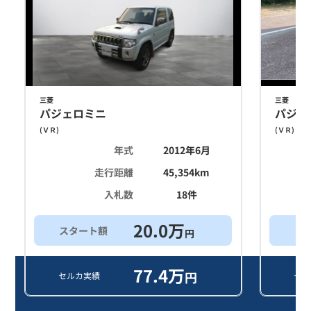
三菱
三菱
パジェロミニ
パジェ
(
ＶＲ
)
(
ＶＲ
)
年式
2012年6月
走行距離
45,354
km
入札数
18
件
20.0
万
スタート額
買
円
77.4
万
円
セルカ実績
セル