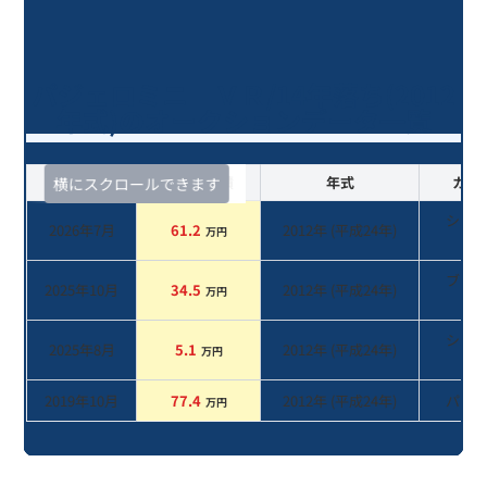
パジェロミニ ＶＲ/14年落ち(2012
年式)のオークションデータ一覧
査定時期
セルカ実績
年式
カラ
横にスクロールできます
シル
2026年7月
61.2
2012
年 (
平成24年
)
万円
系
ブラ
2025年10月
34.5
2012
年 (
平成24年
)
万円
系
シル
2025年8月
5.1
2012
年 (
平成24年
)
万円
系
2019年10月
77.4
2012
年 (
平成24年
)
パー
万円