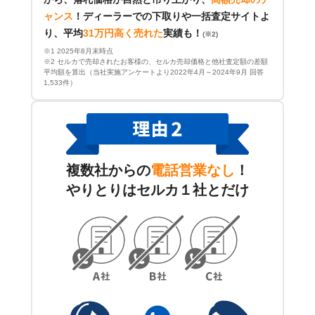
ャンス
！
ディーラーでの下取りや一括査定サイトよ
り、平均
31万円高く売れた
実績も！
(※2)
※1 2025年8月末時点
※2 セルカで売却されたお客様の、セルカ売却価格と他社査定額の差額
平均額を算出（当社実施アンケートより2022年4月～2024年9月 回答
1,533件）
複数社からの
電話営業なし
！
やりとりはセルカ１社とだけ