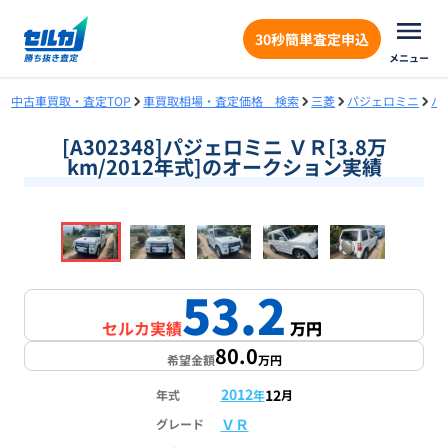
30秒簡単査定申込
メニュー
中古車買取・査定TOP
車買取相場・査定価格 検索
三菱
パジェロミニ
パ
[A302348]パジェロミニ ＶＲ[3.8万
km/2012年式]のオークション実績
❮
❯
1
/
18
53.2
セルカ実績
万円
80.0
希望金額
万円
2012
12
年式
年
月
ＶＲ
グレード