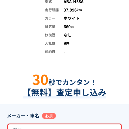
ABA-H58A
型式
37,996
走行距離
km
ホワイト
カラー
660
排気量
cc
なし
修復歴
9
入札数
件
-
成約日
30
秒でカンタン！
【無料】査定申し込み
メーカー・車名
必須