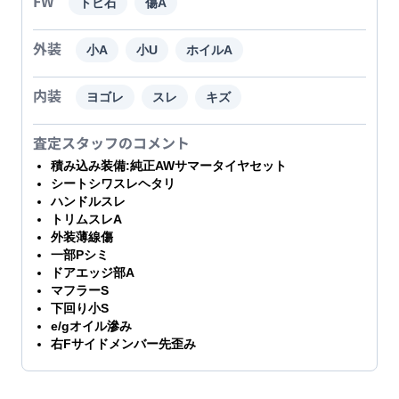
FW
トビ石
傷A
外装
小A
小U
ホイルA
内装
ヨゴレ
スレ
キズ
査定スタッフのコメント
積み込み装備:純正AWサマータイヤセット
シートシワスレヘタリ
ハンドルスレ
トリムスレA
外装薄線傷
一部Pシミ
ドアエッジ部A
マフラーS
下回り小S
e/gオイル滲み
右Fサイドメンバー先歪み